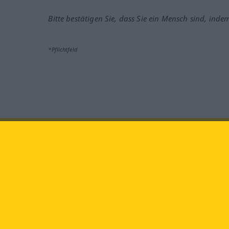
Bitte bestätigen Sie, dass Sie ein Mensch sind, inde
*Pflichtfeld
Besuchen Sie uns auf:
faceb
Langenscheidt