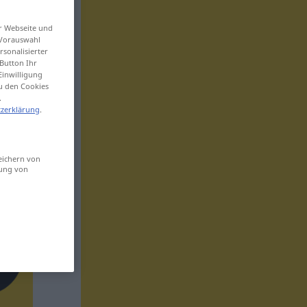
er Webseite und
 Vorauswahl
sonalisierter
Button Ihr
Einwilligung
zu den Cookies
.
zerklärung
.
eichern von
sung von