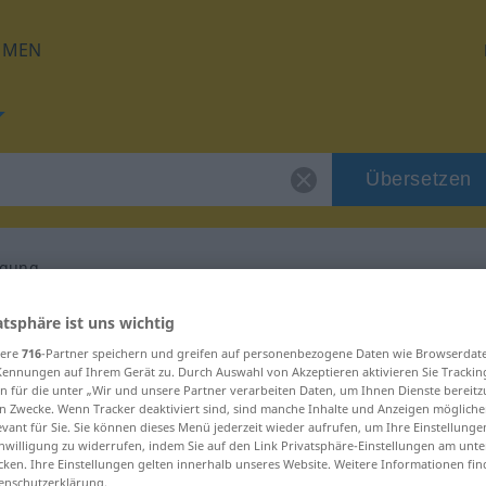
HMEN
Übersetzen
agung
 für "Blutübertragung"
atsphäre ist uns wichtig
sere
716
-Partner speichern und greifen auf personenbezogene Daten wie Browserdat
Kennungen auf Ihrem Gerät zu. Durch Auswahl von Akzeptieren aktivieren Sie Trackin
ersetzung
n für die unter „Wir und unsere Partner verarbeiten Daten, um Ihnen Dienste bereitz
n Zwecke. Wenn Tracker deaktiviert sind, sind manche Inhalte und Anzeigen mögliche
evant für Sie. Sie können dieses Menü jederzeit wieder aufrufen, um Ihre Einstellung
inwilligung zu widerrufen, indem Sie auf den Link Privatsphäre-Einstellungen am unt
inum
cken. Ihre Einstellungen gelten innerhalb unseres Website. Weitere Informationen fin
enschutzerklärung.