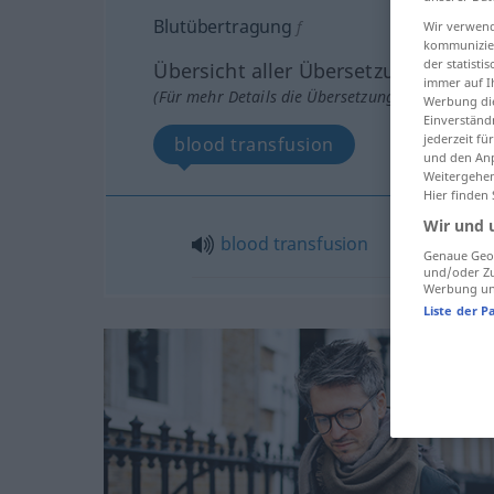
Blutübertragung
f
Wir verwend
kommunizier
der statist
Übersicht aller Übersetzungen
immer auf I
(Für mehr Details die Übersetzung anklicken/an
Werbung die
Einverständ
jederzeit f
blood transfusion
und den Anp
Weitergehen
Hier finden
Wir und 
blood
transfusion
Genaue Geol
und/oder Zu
Werbung und
Liste der P