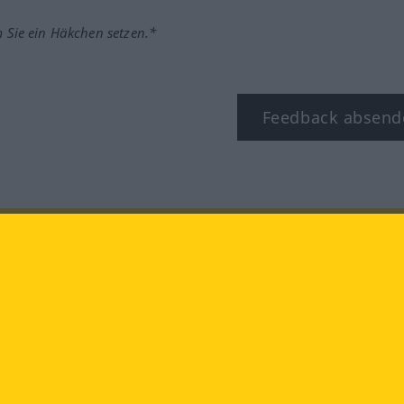
m Sie ein Häkchen setzen.*
Feedback absend
ook
YouTube
Instagram