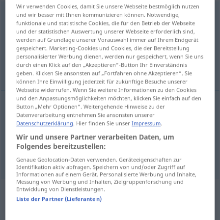
Wir verwenden Cookies, damit Sie unsere Webseite bestmöglich nutzen
blutsverwandt
adj
und wir besser mit Ihnen kommunizieren können. Notwendige,
funktionale und statistische Cookies, die für den Betrieb der Webseite
und der statistischen Auswertung unserer Webseite erforderlich sind,
Übersicht aller Übersetzungen
werden auf Grundlage unserer Vorauswahl immer auf Ihrem Endgerät
(Für mehr Details die Übersetzung anklicken/antippen)
gespeichert. Marketing-Cookies und Cookies, die der Bereitstellung
personalisierter Werbung dienen, werden nur gespeichert, wenn Sie uns
durch einen Klick auf den „Akzeptieren“-Button Ihr Einverständnis
related by blood, consanguineous
geben. Klicken Sie ansonsten auf „Fortfahren ohne Akzeptieren“. Sie
können Ihre Einwilligung jederzeit für zukünftige Besuche unserer
Webseite widerrufen. Wenn Sie weitere Informationen zu den Cookies
und den Anpassungsmöglichkeiten möchten, klicken Sie einfach auf den
Button „Mehr Optionen“. Weitergehende Hinweise zu der
Datenverarbeitung entnehmen Sie ansonsten unserer
related
by
blood
blutsverwandt
Datenschutzerklärung
. Hier finden Sie unser
Impressum
.
Wir und unsere Partner verarbeiten Daten, um
consanguineous
blutsverwandt
Folgendes bereitzustellen:
Genaue Geolocation-Daten verwenden. Geräteeigenschaften zur
Identifikation aktiv abfragen. Speichern von und/oder Zugriff auf
Informationen auf einem Gerät. Personalisierte Werbung und Inhalte,
Messung von Werbung und Inhalten, Zielgruppenforschung und
Entwicklung von Dienstleistungen.
Beispielsätze aus externen Quellen
Liste der Partner (Lieferanten)
für "blutsverwandt"