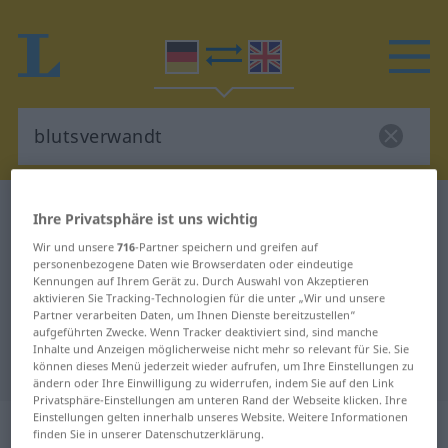
Deutsch-Englisch Wörterbuch
blutsverwandt
Ihre Privatsphäre ist uns wichtig
Deutsch-Englisch Übersetzung für
Wir und unsere
716
-Partner speichern und greifen auf
personenbezogene Daten wie Browserdaten oder eindeutige
"blutsverwandt"
Kennungen auf Ihrem Gerät zu. Durch Auswahl von Akzeptieren
aktivieren Sie Tracking-Technologien für die unter „Wir und unsere
Partner verarbeiten Daten, um Ihnen Dienste bereitzustellen“
"blutsverwandt" Englisch
aufgeführten Zwecke. Wenn Tracker deaktiviert sind, sind manche
Inhalte und Anzeigen möglicherweise nicht mehr so relevant für Sie. Sie
Übersetzung
können dieses Menü jederzeit wieder aufrufen, um Ihre Einstellungen zu
ändern oder Ihre Einwilligung zu widerrufen, indem Sie auf den Link
Privatsphäre-Einstellungen am unteren Rand der Webseite klicken. Ihre
Einstellungen gelten innerhalb unseres Website. Weitere Informationen
„blutsverwandt“
: Adjektiv
finden Sie in unserer Datenschutzerklärung.