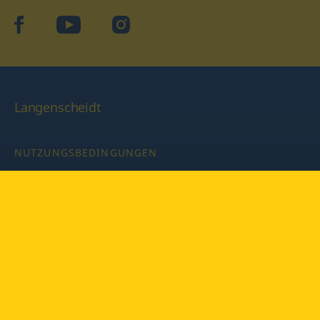
facebook
YouTube
Instagram
Langenscheidt
NUTZUNGSBEDINGUNGEN
DATENSCHUTZBESTIMMUNGEN
IMPRESSUM
PRIVATSPHÄRE-EINSTELLUNGEN
LATEINWÖRTERBUCH MIT CODE
Copyright © 2026 PONS Langenscheidt GmbH, Alle Rechte
vorbehalten.