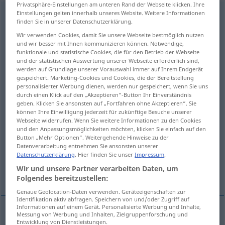
Privatsphäre-Einstellungen am unteren Rand der Webseite klicken. Ihre
Einstellungen gelten innerhalb unseres Website. Weitere Informationen
Beschlagnahme
f
<
Beschlagnahme
;
Beschlagnahmen
>
finden Sie in unserer Datenschutzerklärung.
Übersicht aller Übersetzungen
Wir verwenden Cookies, damit Sie unsere Webseite bestmöglich nutzen
und wir besser mit Ihnen kommunizieren können. Notwendige,
(Für mehr Details die Übersetzung anklicken/antippen)
funktionale und statistische Cookies, die für den Betrieb der Webseite
und der statistischen Auswertung unserer Webseite erforderlich sind,
confiscation
werden auf Grundlage unserer Vorauswahl immer auf Ihrem Endgerät
gespeichert. Marketing-Cookies und Cookies, die der Bereitstellung
personalisierter Werbung dienen, werden nur gespeichert, wenn Sie uns
seizure, distress, levy of execution,
durch einen Klick auf den „Akzeptieren“-Button Ihr Einverständnis
geben. Klicken Sie ansonsten auf „Fortfahren ohne Akzeptieren“. Sie
sequestration
können Ihre Einwilligung jederzeit für zukünftige Besuche unserer
Webseite widerrufen. Wenn Sie weitere Informationen zu den Cookies
und den Anpassungsmöglichkeiten möchten, klicken Sie einfach auf den
seizure, impounding
requisition
Button „Mehr Optionen“. Weitergehende Hinweise zu der
Datenverarbeitung entnehmen Sie ansonsten unserer
Datenschutzerklärung
. Hier finden Sie unser
Impressum
.
garnishment, distraint, attachment,
Wir und unsere Partner verarbeiten Daten, um
arrestment
Folgendes bereitzustellen:
Genaue Geolocation-Daten verwenden. Geräteeigenschaften zur
Identifikation aktiv abfragen. Speichern von und/oder Zugriff auf
Informationen auf einem Gerät. Personalisierte Werbung und Inhalte,
Messung von Werbung und Inhalten, Zielgruppenforschung und
Entwicklung von Dienstleistungen.
confiscation
Beschlagnahme
Enteignung