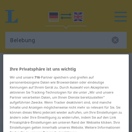
Deutsch-Englisch Wörterbuch
Belebung
Ihre Privatsphäre ist uns wichtig
Deutsch-Englisch Übersetzung für
Wir und unsere
716
-Partner speichern und greifen auf
"Belebung"
personenbezogene Daten wie Browserdaten oder eindeutige
Kennungen auf Ihrem Gerät zu. Durch Auswahl von Akzeptieren
aktivieren Sie Tracking-Technologien für die unter „Wir und unsere
"Belebung" Englisch Übersetzung
Partner verarbeiten Daten, um Ihnen Dienste bereitzustellen“
aufgeführten Zwecke. Wenn Tracker deaktiviert sind, sind manche
Inhalte und Anzeigen möglicherweise nicht mehr so relevant für Sie. Sie
können dieses Menü jederzeit wieder aufrufen, um Ihre Einstellungen zu
„Belebung“
: Femininum
ändern oder Ihre Einwilligung zu widerrufen, indem Sie auf den Link
Privatsphäre-Einstellungen am unteren Rand der Webseite klicken. Ihre
Einstellungen gelten innerhalb unseres Website. Weitere Informationen
Belebung
f
<
Belebung
;
kein
pl
>