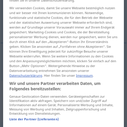
finden Sie in unserer Datenschutzerklärung.
Wir verwenden Cookies, damit Sie unsere Webseite bestmöglich nutzen
Übersicht aller Übersetzungen
und wir besser mit Ihnen kommunizieren können. Notwendige,
(Für mehr Details die Übersetzung anklicken/antippen)
funktionale und statistische Cookies, die für den Betrieb der Webseite
und der statistischen Auswertung unserer Webseite erforderlich sind,
werden auf Grundlage unserer Vorauswahl immer auf Ihrem Endgerät
stimulation
gespeichert. Marketing-Cookies und Cookies, die der Bereitstellung
personalisierter Werbung dienen, werden nur gespeichert, wenn Sie uns
durch einen Klick auf den „Akzeptieren“-Button Ihr Einverständnis
geben. Klicken Sie ansonsten auf „Fortfahren ohne Akzeptieren“. Sie
können Ihre Einwilligung jederzeit für zukünftige Besuche unserer
Webseite widerrufen. Wenn Sie weitere Informationen zu den Cookies
stimulation
Belebung
Stimulation
und den Anpassungsmöglichkeiten möchten, klicken Sie einfach auf den
Button „Mehr Optionen“. Weitergehende Hinweise zu der
Datenverarbeitung entnehmen Sie ansonsten unserer
Datenschutzerklärung
. Hier finden Sie unser
Impressum
.
Wir und unsere Partner verarbeiten Daten, um
Folgendes bereitzustellen:
Beispielsätze aus externen Quellen
Genaue Geolocation-Daten verwenden. Geräteeigenschaften zur
für "Belebung"
Identifikation aktiv abfragen. Speichern von und/oder Zugriff auf
Informationen auf einem Gerät. Personalisierte Werbung und Inhalte,
(nicht von der Langenscheidt Redaktion
Messung von Werbung und Inhalten, Zielgruppenforschung und
Entwicklung von Dienstleistungen.
geprüft)
Liste der Partner (Lieferanten)