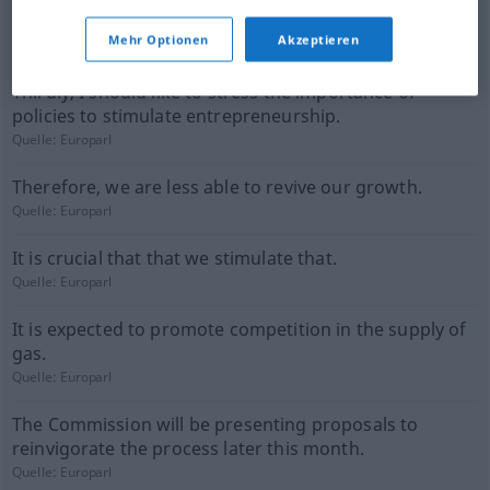
We certainly need stirring up.
Mehr Optionen
Akzeptieren
Quelle:
Europarl
Thirdly, I should like to stress the importance of
policies to stimulate entrepreneurship.
Quelle:
Europarl
Therefore, we are less able to revive our growth.
Quelle:
Europarl
It is crucial that that we stimulate that.
Quelle:
Europarl
It is expected to promote competition in the supply of
gas.
Quelle:
Europarl
The Commission will be presenting proposals to
reinvigorate the process later this month.
Quelle:
Europarl