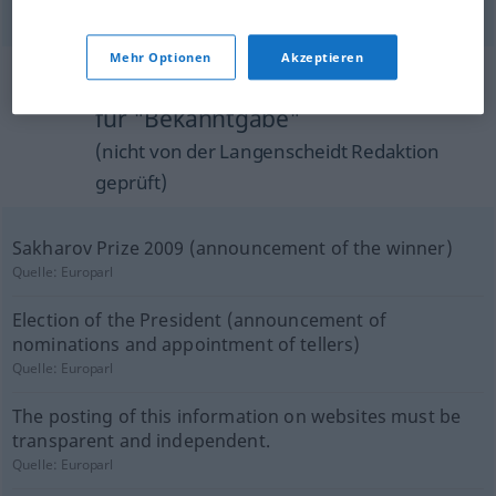
Mehr Optionen
Akzeptieren
Beispielsätze aus externen Quellen
für "Bekanntgabe"
(nicht von der Langenscheidt Redaktion
geprüft)
Sakharov Prize 2009 (announcement of the winner)
Quelle:
Europarl
Election of the President (announcement of
nominations and appointment of tellers)
Quelle:
Europarl
The posting of this information on websites must be
transparent and independent.
Quelle:
Europarl