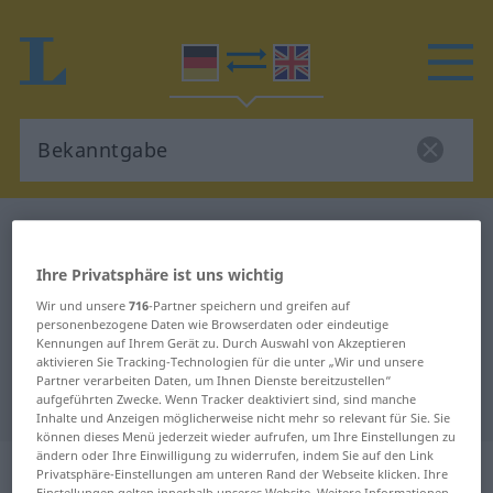
Deutsch-Englisch Wörterbuch
Bekanntgabe
Deutsch-Englisch Übersetzung für
Ihre Privatsphäre ist uns wichtig
"Bekanntgabe"
Wir und unsere
716
-Partner speichern und greifen auf
personenbezogene Daten wie Browserdaten oder eindeutige
Kennungen auf Ihrem Gerät zu. Durch Auswahl von Akzeptieren
aktivieren Sie Tracking-Technologien für die unter „Wir und unsere
"Bekanntgabe" Englisch
Partner verarbeiten Daten, um Ihnen Dienste bereitzustellen“
Übersetzung
aufgeführten Zwecke. Wenn Tracker deaktiviert sind, sind manche
Inhalte und Anzeigen möglicherweise nicht mehr so relevant für Sie. Sie
können dieses Menü jederzeit wieder aufrufen, um Ihre Einstellungen zu
ändern oder Ihre Einwilligung zu widerrufen, indem Sie auf den Link
„Bekanntgabe“
: Femininum
Privatsphäre-Einstellungen am unteren Rand der Webseite klicken. Ihre
Einstellungen gelten innerhalb unseres Website. Weitere Informationen