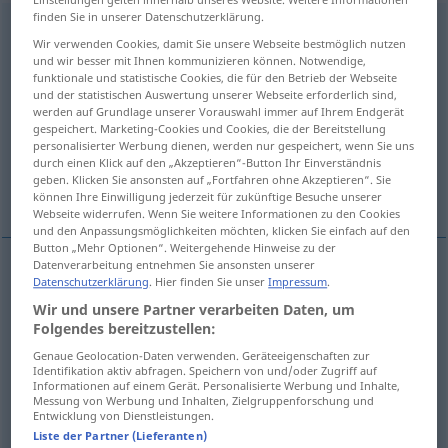
finden Sie in unserer Datenschutzerklärung.
Bekanntgabe
f
<
Bekanntgabe
;
kein
pl
>
Wir verwenden Cookies, damit Sie unsere Webseite bestmöglich nutzen
und wir besser mit Ihnen kommunizieren können. Notwendige,
Übersicht aller Übersetzungen
funktionale und statistische Cookies, die für den Betrieb der Webseite
(Für mehr Details die Übersetzung anklicken/antippen)
und der statistischen Auswertung unserer Webseite erforderlich sind,
werden auf Grundlage unserer Vorauswahl immer auf Ihrem Endgerät
gespeichert. Marketing-Cookies und Cookies, die der Bereitstellung
announcement, publication
personalisierter Werbung dienen, werden nur gespeichert, wenn Sie uns
durch einen Klick auf den „Akzeptieren“-Button Ihr Einverständnis
geben. Klicken Sie ansonsten auf „Fortfahren ohne Akzeptieren“. Sie
promulgation
können Ihre Einwilligung jederzeit für zukünftige Besuche unserer
Webseite widerrufen. Wenn Sie weitere Informationen zu den Cookies
und den Anpassungsmöglichkeiten möchten, klicken Sie einfach auf den
Button „Mehr Optionen“. Weitergehende Hinweise zu der
Datenverarbeitung entnehmen Sie ansonsten unserer
Datenschutzerklärung
. Hier finden Sie unser
Impressum
.
announcement
Bekanntgabe
Veröffentlichung
Wir und unsere Partner verarbeiten Daten, um
Folgendes bereitzustellen:
publication
Bekanntgabe
Veröffentlichung
Genaue Geolocation-Daten verwenden. Geräteeigenschaften zur
Identifikation aktiv abfragen. Speichern von und/oder Zugriff auf
Informationen auf einem Gerät. Personalisierte Werbung und Inhalte,
Messung von Werbung und Inhalten, Zielgruppenforschung und
Entwicklung von Dienstleistungen.
Liste der Partner (Lieferanten)
promulgation
Bekanntgabe
eines Gesetzes
JUR