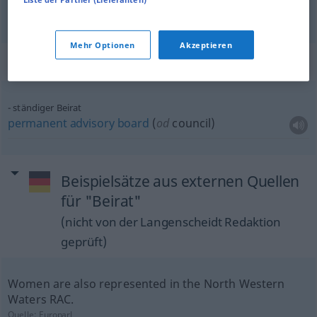
Gremium
Mehr Optionen
Akzeptieren
Beispielsätze für "Beirat"
ständiger Beirat
permanent
advisory
board
(
od
council)
Beispielsätze aus externen Quellen
für "Beirat"
(nicht von der Langenscheidt Redaktion
geprüft)
Women are also represented in the North Western
Waters RAC.
Quelle:
Europarl