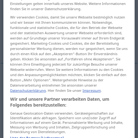
Einstellungen gelten innerhalb unseres Website. Weitere Informationen
finden Sie in unserer Datenschutzerklärung.
Übersicht aller Übersetzungen
Wir verwenden Cookies, damit Sie unsere Webseite bestmöglich nutzen
(Für mehr Details die Übersetzung anklicken/antippen)
und wir besser mit Ihnen kommunizieren können. Notwendige,
funktionale und statistische Cookies, die für den Betrieb der Webseite
adviser, counselor, counsellor
und der statistischen Auswertung unserer Webseite erforderlich sind,
werden auf Grundlage unserer Vorauswahl immer auf Ihrem Endgerät
gespeichert. Marketing-Cookies und Cookies, die der Bereitstellung
advisory board
personalisierter Werbung dienen, werden nur gespeichert, wenn Sie uns
durch einen Klick auf den „Akzeptieren“-Button Ihr Einverständnis
geben. Klicken Sie ansonsten auf „Fortfahren ohne Akzeptieren“. Sie
können Ihre Einwilligung jederzeit für zukünftige Besuche unserer
Webseite widerrufen. Wenn Sie weitere Informationen zu den Cookies
und den Anpassungsmöglichkeiten möchten, klicken Sie einfach auf den
adviser
Beirat
Person
Button „Mehr Optionen“. Weitergehende Hinweise zu der
Datenverarbeitung entnehmen Sie ansonsten unserer
Datenschutzerklärung
. Hier finden Sie unser
Impressum
.
counselor
Beirat
US
Wir und unsere Partner verarbeiten Daten, um
Folgendes bereitzustellen:
counsellor
Beirat
BR
Genaue Geolocation-Daten verwenden. Geräteeigenschaften zur
Identifikation aktiv abfragen. Speichern von und/oder Zugriff auf
Informationen auf einem Gerät. Personalisierte Werbung und Inhalte,
Messung von Werbung und Inhalten, Zielgruppenforschung und
advisory
board
(
od
committee
, body)
Beirat
Entwicklung von Dienstleistungen.
Liste der Partner (Lieferanten)