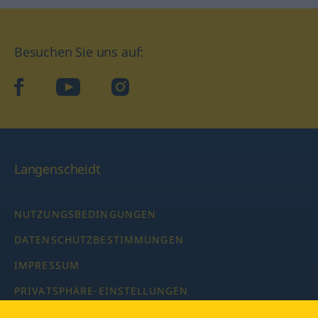
Besuchen Sie uns auf:
facebook
YouTube
Instagram
Langenscheidt
NUTZUNGSBEDINGUNGEN
DATENSCHUTZBESTIMMUNGEN
IMPRESSUM
PRIVATSPHÄRE-EINSTELLUNGEN
LATEINWÖRTERBUCH MIT CODE