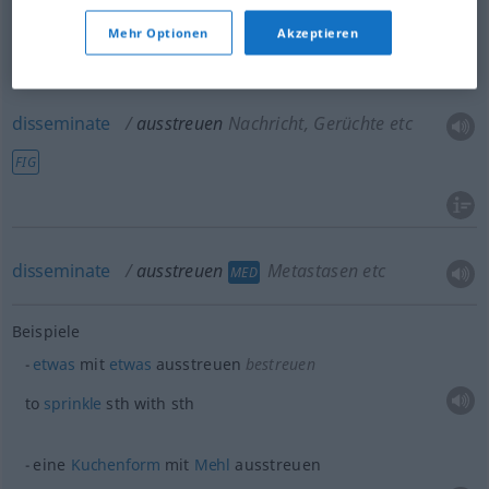
spread
ausstreuen
Nachricht, Gerüchte etc
FIG
Mehr Optionen
Akzeptieren
circulate
ausstreuen
Nachricht, Gerüchte etc
FIG
disseminate
ausstreuen
Nachricht, Gerüchte etc
FIG
disseminate
ausstreuen
Metastasen etc
MED
Beispiele
etwas
mit
etwas
ausstreuen
bestreuen
to
sprinkle
sth
with
sth
eine
Kuchenform
mit
Mehl
ausstreuen