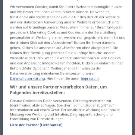
Wir verwenden Cookies, damit Sie unsere Webseite bestmöglich nutzen
Übersicht aller Übersetzungen
und wir besser mit Ihnen kommunizieren können. Notwendige,
funktionale und statistische Cookies, die für den Betrieb der Webseite
(Für mehr Details die Übersetzung anklicken/antippen)
und der statistischen Auswertung unserer Webseite erforderlich sind,
werden auf Grundlage unserer Vorauswahl immer auf Ihrem Endgerät
scatter, spread
gespeichert. Marketing-Cookies und Cookies, die der Bereitstellung
personalisierter Werbung dienen, werden nur gespeichert, wenn Sie uns
durch einen Klick auf den „Akzeptieren“-Button Ihr Einverständnis
spread, circulate, disseminate
geben. Klicken Sie ansonsten auf „Fortfahren ohne Akzeptieren“. Sie
können Ihre Einwilligung jederzeit für zukünftige Besuche unserer
Webseite widerrufen. Wenn Sie weitere Informationen zu den Cookies
und den Anpassungsmöglichkeiten möchten, klicken Sie einfach auf den
disseminate
Weitere Beispiele...
Button „Mehr Optionen“. Weitergehende Hinweise zu der
Datenverarbeitung entnehmen Sie ansonsten unserer
Datenschutzerklärung
. Hier finden Sie unser
Impressum
.
Wir und unsere Partner verarbeiten Daten, um
Folgendes bereitzustellen:
scatter
ausstreuen
Futter, Samen etc
Genaue Geolocation-Daten verwenden. Geräteeigenschaften zur
Identifikation aktiv abfragen. Speichern von und/oder Zugriff auf
spread
ausstreuen
Futter, Samen etc
Informationen auf einem Gerät. Personalisierte Werbung und Inhalte,
Messung von Werbung und Inhalten, Zielgruppenforschung und
Entwicklung von Dienstleistungen.
Liste der Partner (Lieferanten)