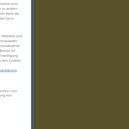
rweise nicht
en zu ändern
eren Rand der
den Sie in
er Webseite und
 Vorauswahl
sonalisierter
Button Ihr
Einwilligung
zu den Cookies
.
zerklärung
.
eichern von
sung von