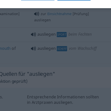
blic
die Pläne
liegen
öffentlich
aus
examination]
zur
Einsichtnahme
[Prüfung]
ausliegen
ausliegen
beim Fechten
SPORT
mouth
of
ausliegen
vom Wachschiff
SCHIFF
Quellen für "ausliegen"
ktion geprüft)
s.
Entsprechende Informationen sollten
in Arztpraxen ausliegen.