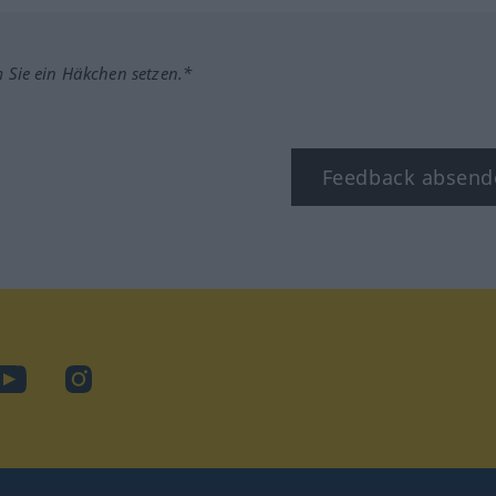
m Sie ein Häkchen setzen.*
Feedback absend
ook
YouTube
Instagram