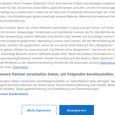
n Zwecke. Wenn Tracker deaktiviert sind, sind manche Inhalte und Anzeigen mögliche
evant für Sie. Sie können dieses Menü jederzeit wieder aufrufen, um Ihre Einstellung
inwilligung zu widerrufen, indem Sie auf den Link Privatsphäre-Einstellungen am unt
cken. Ihre Einstellungen gelten innerhalb unseres Website. Weitere Informationen fin
enschutzerklärung.
tippen)
en Cookies, damit Sie unsere Webseite bestmöglich nutzen und wir besser mit Ihnen
en können. Notwendige, funktionale und statistische Cookies, die für den Betrieb d
ble for inspection
take one’s guard
ischen Auswertung unserer Webseite erforderlich sind, werden auf Grundlage unserer
hrem Endgerät gespeichert. Marketing-Cookies und Cookies, die der Bereitstellung per
nen, werden nur gespeichert, wenn Sie uns durch einen Klick auf den „Akzeptieren“-
he mouth of the harbou at the mouth of the harbor
nis geben. Klicken Sie ansonsten auf „Fortfahren ohne Akzeptieren“. Sie können Ihre 
ür zukünftige Besuche unserer Webseite widerrufen. Wenn Sie weitere Informationen 
assungsmöglichkeiten möchten, klicken Sie einfach auf den Button „Mehr Optionen“
de Hinweise zu der Datenverarbeitung entnehmen Sie ansonsten unserer
Datenschut
 Sie unser
Impressum
.
ausliegen
von Waren
unsere Partner verarbeiten Daten, um Folgendes bereitzustellen:
ocation-Daten verwenden. Geräteeigenschaften zur Identifikation aktiv abfragen. Sp
ausliegen
von Zeitungen
griff auf Informationen auf einem Gerät. Personalisierte Werbung und Inhalte, Mes
 Inhalten, Zielgruppenforschung und Entwicklung von Dienstleistungen.
artner (Lieferanten)
ausliegen
von Listen zur Einsicht
Mehr Optionen
Akzeptieren