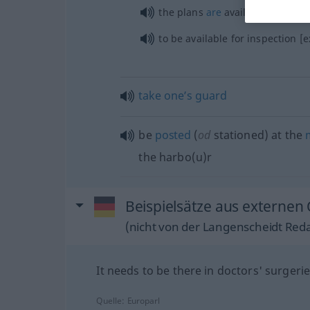
the plans
are
available to the
pu
to be available for inspection [
take
one’s
guard
be
posted
(
od
stationed) at the
the harbo(u)r
Beispielsätze aus externen 
(nicht von der Langenscheidt Reda
It needs to be there in doctors' surgerie
Quelle:
Europarl