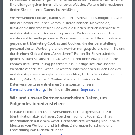
Einstellungen gelten innerhalb unseres Website. Weitere Informationen
finden Sie in unserer Datenschutzerklärung.
Übersicht aller Übersetzungen
Wir verwenden Cookies, damit Sie unsere Webseite bestmöglich nutzen
(Für mehr Details die Übersetzung anklicken/antippen)
und wir besser mit Ihnen kommunizieren können. Notwendige,
funktionale und statistische Cookies, die für den Betrieb der Webseite
to lie to...
to lie to sb’s face...
und der statistischen Auswertung unserer Webseite erforderlich sind,
werden auf Grundlage unserer Vorauswahl immer auf Ihrem Endgerät
gespeichert. Marketing-Cookies und Cookies, die der Bereitstellung
to tell each other lies...
personalisierter Werbung dienen, werden nur gespeichert, wenn Sie uns
durch einen Klick auf den „Akzeptieren“-Button Ihr Einverständnis
geben. Klicken Sie ansonsten auf „Fortfahren ohne Akzeptieren“. Sie
können Ihre Einwilligung jederzeit für zukünftige Besuche unserer
Webseite widerrufen. Wenn Sie weitere Informationen zu den Cookies
Beispiele
und den Anpassungsmöglichkeiten möchten, klicken Sie einfach auf den
Button „Mehr Optionen“. Weitergehende Hinweise zu der
jemanden anlügen
Datenverarbeitung entnehmen Sie ansonsten unserer
Datenschutzerklärung
. Hier finden Sie unser
Impressum
.
to
lie
to
sb
, to
tell
sb
a
lie
Wir und unsere Partner verarbeiten Daten, um
Folgendes bereitzustellen:
od
jemanden
frech
(
unverschämt) anlügen
Genaue Geolocation-Daten verwenden. Geräteeigenschaften zur
Identifikation aktiv abfragen. Speichern von und/oder Zugriff auf
Informationen auf einem Gerät. Personalisierte Werbung und Inhalte,
to
lie
to sb’s
face
, to
tell
sb
a
barefaced
lie
Messung von Werbung und Inhalten, Zielgruppenforschung und
Entwicklung von Dienstleistungen.