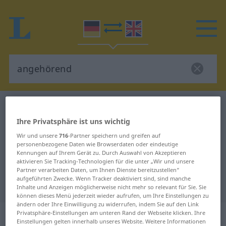
Deutsch-Englisch Wörterbuch
angehörend
Deutsch-Englisch Übersetzung für
Ihre Privatsphäre ist uns wichtig
Wir und unsere
716
-Partner speichern und greifen auf
"angehörend"
personenbezogene Daten wie Browserdaten oder eindeutige
Kennungen auf Ihrem Gerät zu. Durch Auswahl von Akzeptieren
aktivieren Sie Tracking-Technologien für die unter „Wir und unsere
"angehörend" Englisch
Partner verarbeiten Daten, um Ihnen Dienste bereitzustellen“
aufgeführten Zwecke. Wenn Tracker deaktiviert sind, sind manche
Übersetzung
Inhalte und Anzeigen möglicherweise nicht mehr so relevant für Sie. Sie
können dieses Menü jederzeit wieder aufrufen, um Ihre Einstellungen zu
ändern oder Ihre Einwilligung zu widerrufen, indem Sie auf den Link
„angehörend“
: Adjektiv
Privatsphäre-Einstellungen am unteren Rand der Webseite klicken. Ihre
Einstellungen gelten innerhalb unseres Website. Weitere Informationen