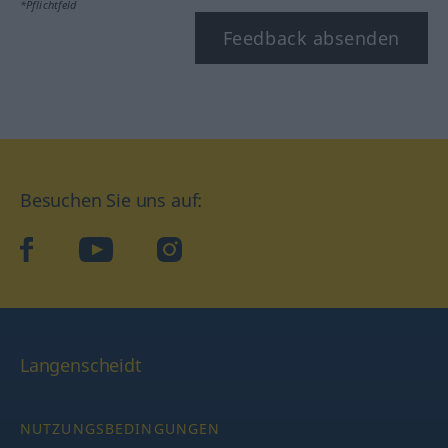
*Pflichtfeld
Feedback absenden
Besuchen Sie uns auf:
facebook
YouTube
Instagram
Langenscheidt
NUTZUNGSBEDINGUNGEN