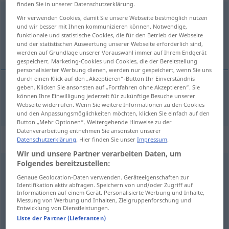
finden Sie in unserer Datenschutzerklärung.
angehörend
adj
Wir verwenden Cookies, damit Sie unsere Webseite bestmöglich nutzen
und wir besser mit Ihnen kommunizieren können. Notwendige,
Übersicht aller Übersetzungen
funktionale und statistische Cookies, die für den Betrieb der Webseite
und der statistischen Auswertung unserer Webseite erforderlich sind,
(Für mehr Details die Übersetzung anklicken/antippen)
werden auf Grundlage unserer Vorauswahl immer auf Ihrem Endgerät
gespeichert. Marketing-Cookies und Cookies, die der Bereitstellung
personalisierter Werbung dienen, werden nur gespeichert, wenn Sie uns
durch einen Klick auf den „Akzeptieren“-Button Ihr Einverständnis
geben. Klicken Sie ansonsten auf „Fortfahren ohne Akzeptieren“. Sie
können Ihre Einwilligung jederzeit für zukünftige Besuche unserer
zugehörig
angehörend → siehe „
“
Webseite widerrufen. Wenn Sie weitere Informationen zu den Cookies
und den Anpassungsmöglichkeiten möchten, klicken Sie einfach auf den
Button „Mehr Optionen“. Weitergehende Hinweise zu der
Datenverarbeitung entnehmen Sie ansonsten unserer
Beispielsätze für "angehörend"
Datenschutzerklärung
. Hier finden Sie unser
Impressum
.
Wir und unsere Partner verarbeiten Daten, um
Folgendes bereitzustellen:
der
Hochkirche
angehörend
Genaue Geolocation-Daten verwenden. Geräteeigenschaften zur
High-Church
(
ATTR
)
Identifikation aktiv abfragen. Speichern von und/oder Zugriff auf
Informationen auf einem Gerät. Personalisierte Werbung und Inhalte,
Messung von Werbung und Inhalten, Zielgruppenforschung und
Entwicklung von Dienstleistungen.
der
Hochkirche
angehörend
Liste der Partner (Lieferanten)
Anglo-Catholic