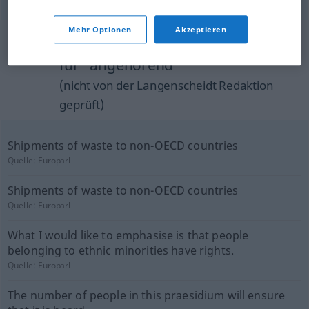
Mehr Optionen
Akzeptieren
Beispielsätze aus externen Quellen
für "angehörend"
(nicht von der Langenscheidt Redaktion
geprüft)
Shipments of waste to non-OECD countries
Quelle:
Europarl
Shipments of waste to non-OECD countries
Quelle:
Europarl
What I would like to emphasise is that people
belonging to ethnic minorities have rights.
Quelle:
Europarl
The number of people in this praesidium will ensure