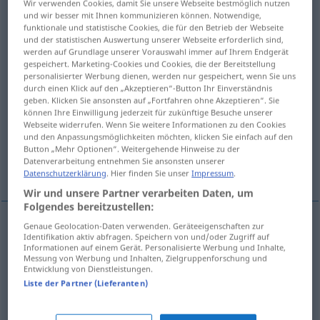
Wir verwenden Cookies, damit Sie unsere Webseite bestmöglich nutzen
und wir besser mit Ihnen kommunizieren können. Notwendige,
Übersicht aller Übersetzungen
funktionale und statistische Cookies, die für den Betrieb der Webseite
und der statistischen Auswertung unserer Webseite erforderlich sind,
(Für mehr Details die Übersetzung anklicken/antippen)
werden auf Grundlage unserer Vorauswahl immer auf Ihrem Endgerät
gespeichert. Marketing-Cookies und Cookies, die der Bereitstellung
insertion, inclusion
personalisierter Werbung dienen, werden nur gespeichert, wenn Sie uns
durch einen Klick auf den „Akzeptieren“-Button Ihr Einverständnis
geben. Klicken Sie ansonsten auf „Fortfahren ohne Akzeptieren“. Sie
attachment, installation, fitting, location,
können Ihre Einwilligung jederzeit für zukünftige Besuche unserer
Webseite widerrufen. Wenn Sie weitere Informationen zu den Cookies
mounting
und den Anpassungsmöglichkeiten möchten, klicken Sie einfach auf den
Button „Mehr Optionen“. Weitergehende Hinweise zu der
Datenverarbeitung entnehmen Sie ansonsten unserer
positioning, external mounting
Datenschutzerklärung
. Hier finden Sie unser
Impressum
.
Wir und unsere Partner verarbeiten Daten, um
Folgendes bereitzustellen:
Genaue Geolocation-Daten verwenden. Geräteeigenschaften zur
Identifikation aktiv abfragen. Speichern von und/oder Zugriff auf
insertion
Anbringung
einer Klausel etc
Informationen auf einem Gerät. Personalisierte Werbung und Inhalte,
Messung von Werbung und Inhalten, Zielgruppenforschung und
Entwicklung von Dienstleistungen.
inclusion
Anbringung
einer Klausel etc
Liste der Partner (Lieferanten)