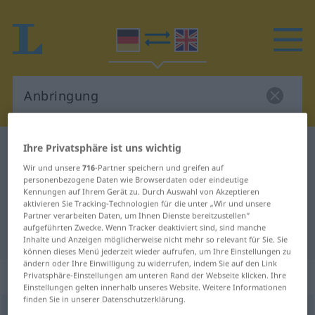
Ihre Privatsphäre ist uns wichtig
Deutsch-Englisch Wörterbuch
Anbringung
Deutsch-Englisch Übersetzung für
Wir und unsere
716
-Partner speichern und greifen auf
personenbezogene Daten wie Browserdaten oder eindeutige
"Anbringung"
Kennungen auf Ihrem Gerät zu. Durch Auswahl von Akzeptieren
aktivieren Sie Tracking-Technologien für die unter „Wir und unsere
Partner verarbeiten Daten, um Ihnen Dienste bereitzustellen“
aufgeführten Zwecke. Wenn Tracker deaktiviert sind, sind manche
"Anbringung" Englisch Übersetzung
Inhalte und Anzeigen möglicherweise nicht mehr so relevant für Sie. Sie
können dieses Menü jederzeit wieder aufrufen, um Ihre Einstellungen zu
ändern oder Ihre Einwilligung zu widerrufen, indem Sie auf den Link
„Anbringung“
: Femininum
Privatsphäre-Einstellungen am unteren Rand der Webseite klicken. Ihre
Einstellungen gelten innerhalb unseres Website. Weitere Informationen
finden Sie in unserer Datenschutzerklärung.
Anbringung
f
<
Anbringung
;
kein
pl
>