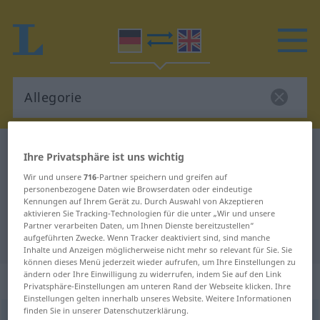
Deutsch-Englisch Wörterbuch
Allegorie
Ihre Privatsphäre ist uns wichtig
Deutsch-Englisch Übersetzung für
Wir und unsere
716
-Partner speichern und greifen auf
personenbezogene Daten wie Browserdaten oder eindeutige
"Allegorie"
Kennungen auf Ihrem Gerät zu. Durch Auswahl von Akzeptieren
aktivieren Sie Tracking-Technologien für die unter „Wir und unsere
Partner verarbeiten Daten, um Ihnen Dienste bereitzustellen“
"Allegorie" Englisch Übersetzung
aufgeführten Zwecke. Wenn Tracker deaktiviert sind, sind manche
Inhalte und Anzeigen möglicherweise nicht mehr so relevant für Sie. Sie
können dieses Menü jederzeit wieder aufrufen, um Ihre Einstellungen zu
ändern oder Ihre Einwilligung zu widerrufen, indem Sie auf den Link
„Allegorie“
: Femininum
Privatsphäre-Einstellungen am unteren Rand der Webseite klicken. Ihre
Einstellungen gelten innerhalb unseres Website. Weitere Informationen
finden Sie in unserer Datenschutzerklärung.
Allegorie
[alegoˈriː]
f
<
Allegorie
;
Allegorien
[-ən]
>