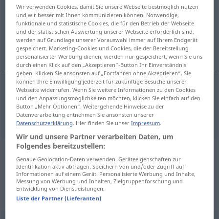
Wir verwenden Cookies, damit Sie unsere Webseite bestmöglich nutzen
und wir besser mit Ihnen kommunizieren können. Notwendige,
Übersicht aller Übersetzungen
funktionale und statistische Cookies, die für den Betrieb der Webseite
(Für mehr Details die Übersetzung anklicken/antippen)
und der statistischen Auswertung unserer Webseite erforderlich sind,
werden auf Grundlage unserer Vorauswahl immer auf Ihrem Endgerät
gespeichert. Marketing-Cookies und Cookies, die der Bereitstellung
allegory
personalisierter Werbung dienen, werden nur gespeichert, wenn Sie uns
durch einen Klick auf den „Akzeptieren“-Button Ihr Einverständnis
geben. Klicken Sie ansonsten auf „Fortfahren ohne Akzeptieren“. Sie
können Ihre Einwilligung jederzeit für zukünftige Besuche unserer
Webseite widerrufen. Wenn Sie weitere Informationen zu den Cookies
und den Anpassungsmöglichkeiten möchten, klicken Sie einfach auf den
allegory
Allegorie
Button „Mehr Optionen“. Weitergehende Hinweise zu der
Datenverarbeitung entnehmen Sie ansonsten unserer
Datenschutzerklärung
. Hier finden Sie unser
Impressum
.
Wir und unsere Partner verarbeiten Daten, um
Folgendes bereitzustellen:
Beispielsätze aus externen Quellen
Genaue Geolocation-Daten verwenden. Geräteeigenschaften zur
Identifikation aktiv abfragen. Speichern von und/oder Zugriff auf
für "Allegorie"
Informationen auf einem Gerät. Personalisierte Werbung und Inhalte,
Messung von Werbung und Inhalten, Zielgruppenforschung und
(nicht von der Langenscheidt Redaktion
Entwicklung von Dienstleistungen.
geprüft)
Liste der Partner (Lieferanten)