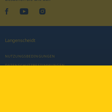
facebook
YouTube
Instagram
Langenscheidt
NUTZUNGSBEDINGUNGEN
DATENSCHUTZBESTIMMUNGEN
IMPRESSUM
PRIVATSPHÄRE-EINSTELLUNGEN
LATEINWÖRTERBUCH MIT CODE
Copyright © 2026 PONS Langenscheidt GmbH, Alle Rechte
vorbehalten.