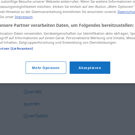
ür zukünftige Besuche unserer Webseite widerrufen. Wenn Sie weitere Informationen 
Querdenker
assungsmöglichkeiten möchten, klicken Sie einfach auf den Button „Mehr Optionen“
de Hinweise zu der Datenverarbeitung entnehmen Sie ansonsten unserer
Datenschut
 Sie unser
Impressum
.
Querdenkerei
unsere Partner verarbeiten Daten, um Folgendes bereitzustellen:
Querder
ocation-Daten verwenden. Geräteeigenschaften zur Identifikation aktiv abfragen. Sp
griff auf Informationen auf einem Gerät. Personalisierte Werbung und Inhalte, Mes
querdurch
 Inhalten, Zielgruppenforschung und Entwicklung von Dienstleistungen.
artner (Lieferanten)
Querdurchmesser
Quere
Mehr Optionen
Akzeptieren
Quereinsteiger
Querele
queren
Querfaden