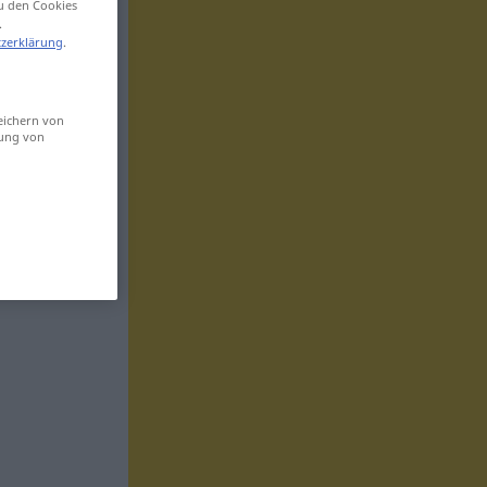
zu den Cookies
.
zerklärung
.
eichern von
sung von