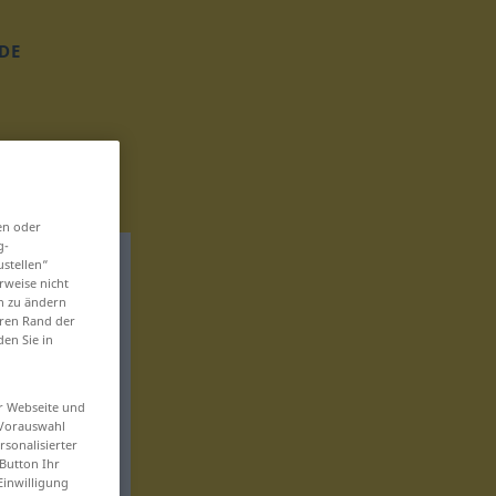
DE
en oder
g-
ustellen“
rweise nicht
en zu ändern
eren Rand der
den Sie in
er Webseite und
 Vorauswahl
sonalisierter
Button Ihr
Einwilligung