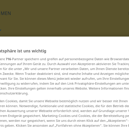
HMEN
Übersetzen
atsphäre ist uns wichtig
sere
716
-Partner speichern und greifen auf personenbezogene Daten wie Browserdat
Kennungen auf Ihrem Gerät zu. Durch Auswahl von Akzeptieren aktivieren Sie Trackin
n für die unter „Wir und unsere Partner verarbeiten Daten, um Ihnen Dienste bereitz
n Zwecke. Wenn Tracker deaktiviert sind, sind manche Inhalte und Anzeigen mögliche
evant für Sie. Sie können dieses Menü jederzeit wieder aufrufen, um Ihre Einstellung
inwilligung zu widerrufen, indem Sie auf den Link Privatsphäre-Einstellungen am unt
 beginnen – quengeln ... Querfaden
cken. Ihre Einstellungen gelten innerhalb unseres Website. Weitere Informationen fin
enschutzerklärung.
Querbinder
en Cookies, damit Sie unsere Webseite bestmöglich nutzen und wir besser mit Ihnen
en können. Notwendige, funktionale und statistische Cookies, die für den Betrieb d
ischen Auswertung unserer Webseite erforderlich sind, werden auf Grundlage unserer
Querbrett
hrem Endgerät gespeichert. Marketing-Cookies und Cookies, die der Bereitstellung per
nen, werden nur gespeichert, wenn Sie uns durch einen Klick auf den „Akzeptieren“-
Querbruch
nis geben. Klicken Sie ansonsten auf „Fortfahren ohne Akzeptieren“. Sie können Ihre 