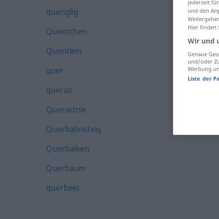
jederzeit f
quenglig
und den Anp
Weitergehen
Hier finden
Quentchen
Wir und 
Quentlein
Genaue Geol
und/oder Zu
quer
Werbung und
Liste der P
querab
Querachse
Querbahnsteig
Querbalken
Querbaum
querbeet