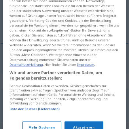
und wir besser mit Ihnen kommunizieren können. Notwendige,
funktionale und statistische Cookies, die für den Betrieb der Webseite
Übersicht aller Übersetzungen
und der statistischen Auswertung unserer Webseite erforderlich sind,
werden auf Grundlage unserer Vorauswahl immer auf Ihrem Endgerät
(Für mehr Details die Übersetzung anklicken/antippen)
gespeichert. Marketing-Cookies und Cookies, die der Bereitstellung
personalisierter Werbung dienen, werden nur gespeichert, wenn Sie uns
rimelig, til at forlange
durch einen Klick auf den „Akzeptieren“-Button Ihr Einverständnis
geben. Klicken Sie ansonsten auf „Fortfahren ohne Akzeptieren“. Sie
können Ihre Einwilligung jederzeit für zukünftige Besuche unserer
Webseite widerrufen. Wenn Sie weitere Informationen zu den Cookies
und den Anpassungsmöglichkeiten möchten, klicken Sie einfach auf den
Button „Mehr Optionen“. Weitergehende Hinweise zu der
rimelig
, til at
forlange
zumutbar
Datenverarbeitung entnehmen Sie ansonsten unserer
Datenschutzerklärung
. Hier finden Sie unser
Impressum
.
Wir und unsere Partner verarbeiten Daten, um
Folgendes bereitzustellen:
Synonyme für "zumutbar"
Genaue Geolocation-Daten verwenden. Geräteeigenschaften zur
Identifikation aktiv abfragen. Speichern von und/oder Zugriff auf
Informationen auf einem Gerät. Personalisierte Werbung und Inhalte,
Messung von Werbung und Inhalten, Zielgruppenforschung und
erträglich
,
akzeptabel
,
vertretbar
,
annehmbar
,
tragbar
Entwicklung von Dienstleistungen.
Liste der Partner (Lieferanten)
© OpenThesaurus.de
Mehr Optionen
Akzeptieren