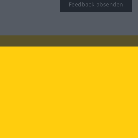
Feedback absenden
Besuchen Sie uns auf:
facebook
YouTube
Instagram
Langenscheidt
NUTZUNGSBEDINGUNGEN
DATENSCHUTZBESTIMMUNGEN