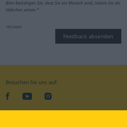
Bitte bestätigen Sie, dass Sie ein Mensch sind, indem Sie ein
Häkchen setzen.*
*Pflichtfeld
Feedback absenden
Besuchen Sie uns auf:
facebook
YouTube
Instagram