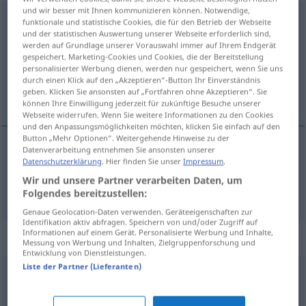
und wir besser mit Ihnen kommunizieren können. Notwendige,
vorsintflutlich
FIG
UMG
funktionale und statistische Cookies, die für den Betrieb der Webseite
und der statistischen Auswertung unserer Webseite erforderlich sind,
werden auf Grundlage unserer Vorauswahl immer auf Ihrem Endgerät
Übersicht aller Übersetzungen
gespeichert. Marketing-Cookies und Cookies, die der Bereitstellung
(Für mehr Details die Übersetzung anklicken/antippen)
personalisierter Werbung dienen, werden nur gespeichert, wenn Sie uns
durch einen Klick auf den „Akzeptieren“-Button Ihr Einverständnis
geben. Klicken Sie ansonsten auf „Fortfahren ohne Akzeptieren“. Sie
antediluviansk, meget gammeldags
können Ihre Einwilligung jederzeit für zukünftige Besuche unserer
Webseite widerrufen. Wenn Sie weitere Informationen zu den Cookies
und den Anpassungsmöglichkeiten möchten, klicken Sie einfach auf den
Button „Mehr Optionen“. Weitergehende Hinweise zu der
Datenverarbeitung entnehmen Sie ansonsten unserer
Datenschutzerklärung
. Hier finden Sie unser
Impressum
.
antediluviansk
,
meget
gammeldags
Wir und unsere Partner verarbeiten Daten, um
vorsintflutlich
Folgendes bereitzustellen:
Genaue Geolocation-Daten verwenden. Geräteeigenschaften zur
Identifikation aktiv abfragen. Speichern von und/oder Zugriff auf
Informationen auf einem Gerät. Personalisierte Werbung und Inhalte,
Synonyme für "vorsintflutlich"
Messung von Werbung und Inhalten, Zielgruppenforschung und
Entwicklung von Dienstleistungen.
Liste der Partner (Lieferanten)
vorgestrig
,
überholt
,
(ein) Anachronismus (geh.)
,
antiquiert
,
Steinzeit (fig.)
,
mittelalterlich
,
steinzeitlich