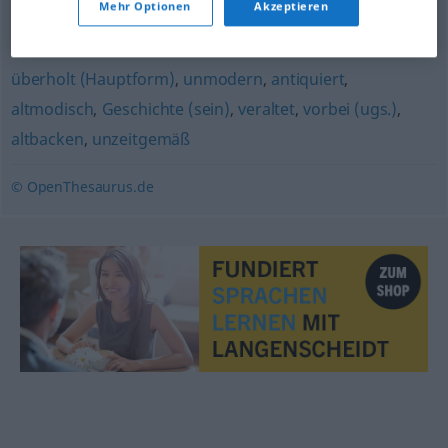
Mehr Optionen
Akzeptieren
(fig.)
,
rückständig
überholt (Hauptform)
,
unmodern
,
antiquiert
,
altmodisch
,
Geschichte (sein)
,
veraltet
,
vorbei (ugs.)
,
altbacken
,
unzeitgemäß
© OpenThesaurus.de