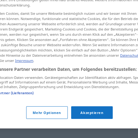
enschutzerklärung.
en Cookies, damit Sie unsere Webseite bestmöglich nutzen und wir besser mit Ihnen
en können. Notwendige, funktionale und statistische Cookies, die für den Betrieb d
ischen Auswertung unserer Webseite erforderlich sind, werden auf Grundlage unserer
tippen)
hrem Endgerät gespeichert. Marketing-Cookies und Cookies, die der Bereitstellung per
nen, werden nur gespeichert, wenn Sie uns durch einen Klick auf den „Akzeptieren“-
nis geben. Klicken Sie ansonsten auf „Fortfahren ohne Akzeptieren“. Sie können Ihre 
ür zukünftige Besuche unserer Webseite widerrufen. Wenn Sie weitere Informationen 
assungsmöglichkeiten möchten, klicken Sie einfach auf den Button „Mehr Optionen“
de Hinweise zu der Datenverarbeitung entnehmen Sie ansonsten unserer
Datenschut
 Sie unser
Impressum
.
mittelalterlich
unsere Partner verarbeiten Daten, um Folgendes bereitzustellen:
ocation-Daten verwenden. Geräteeigenschaften zur Identifikation aktiv abfragen. Sp
griff auf Informationen auf einem Gerät. Personalisierte Werbung und Inhalte, Mes
 Inhalten, Zielgruppenforschung und Entwicklung von Dienstleistungen.
ich"
artner (Lieferanten)
(ein) Anachronismus (geh.)
,
antiquiert
,
Steinzeit (fig.)
,
Mehr Optionen
Akzeptieren