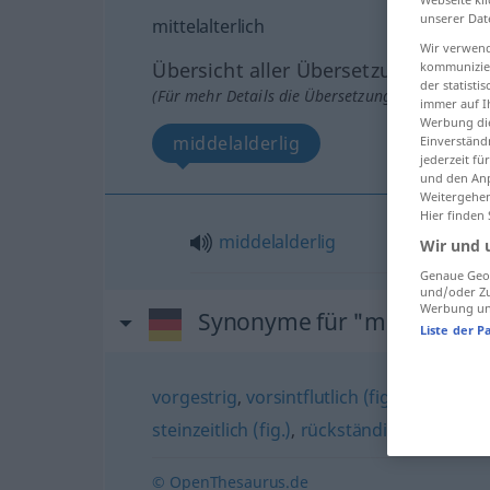
unserer Dat
mittelalterlich
Wir verwend
Übersicht aller Übersetzungen
kommunizier
der statist
(Für mehr Details die Übersetzung anklicken/an
immer auf I
Werbung die
middelalderlig
Einverständ
jederzeit f
und den Anp
Weitergehen
Hier finden
middelalderlig
Wir und 
Genaue Geol
und/oder Zu
Werbung und
Synonyme für "mittelalterl
Liste der P
vorgestrig
,
vorsintflutlich (fig.)
,
überholt
,
steinzeitlich (fig.)
,
rückständig
© OpenThesaurus.de