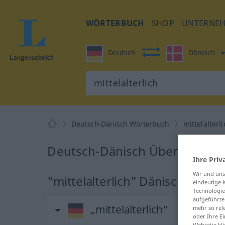
WÖRTERBUCH
SHOP
UNTERNE
Deutsch
Dänisch
Deutsch-Dänisch Wörterbuch
mittelalterl
Deutsch-Dänisch Übersetzung f
Ihre Priv
Wir und un
"mittelalterlich" Dänisch Über
eindeutige 
Technologie
aufgeführte
„mittelalterlich“
mehr so rel
oder Ihre E
Webseite kli