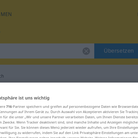
HMEN
Übersetzen
ich
ür "mittelalterlich"
atsphäre ist uns wichtig
sere
716
-Partner speichern und greifen auf personenbezogene Daten wie Browserdat
setzung
Kennungen auf Ihrem Gerät zu. Durch Auswahl von Akzeptieren aktivieren Sie Trackin
n für die unter „Wir und unsere Partner verarbeiten Daten, um Ihnen Dienste bereitz
n Zwecke. Wenn Tracker deaktiviert sind, sind manche Inhalte und Anzeigen mögliche
evant für Sie. Sie können dieses Menü jederzeit wieder aufrufen, um Ihre Einstellung
inwilligung zu widerrufen, indem Sie auf den Link Privatsphäre-Einstellungen am unt
cken. Ihre Einstellungen gelten innerhalb unseres Website. Weitere Informationen fin