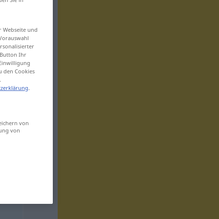
er Webseite und
 Vorauswahl
sonalisierter
Button Ihr
Einwilligung
zu den Cookies
.
zerklärung
.
eichern von
sung von