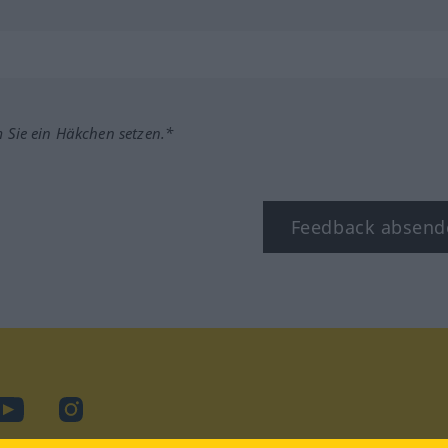
m Sie ein Häkchen setzen.*
Feedback absend
ook
YouTube
Instagram