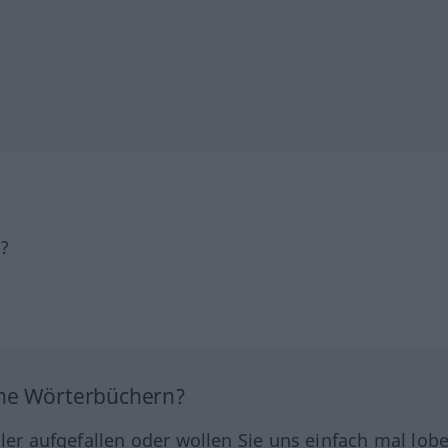
h?
ine Wörterbüchern?
hler aufgefallen oder wollen Sie uns einfach mal lob