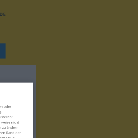
DE
en oder
g-
ustellen“
rweise nicht
en zu ändern
eren Rand der
den Sie in