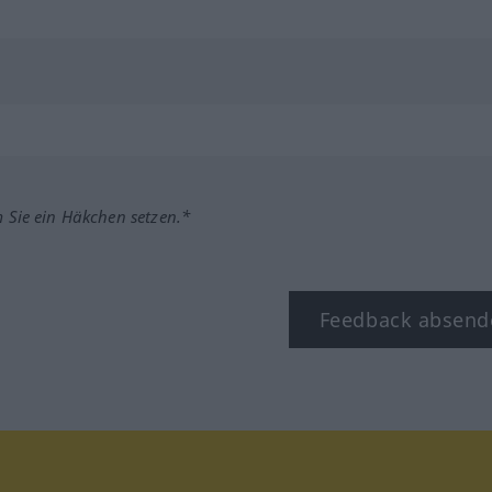
m Sie ein Häkchen setzen.*
Feedback absend