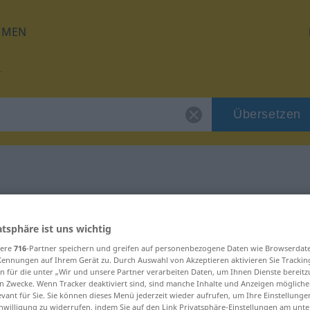
HMEN
Übersetzen
 für "Urheber"
atsphäre ist uns wichtig
g
sere
716
-Partner speichern und greifen auf personenbezogene Daten wie Browserdat
Kennungen auf Ihrem Gerät zu. Durch Auswahl von Akzeptieren aktivieren Sie Trackin
n für die unter „Wir und unsere Partner verarbeiten Daten, um Ihnen Dienste bereitz
n Zwecke. Wenn Tracker deaktiviert sind, sind manche Inhalte und Anzeigen mögliche
evant für Sie. Sie können dieses Menü jederzeit wieder aufrufen, um Ihre Einstellung
inwilligung zu widerrufen, indem Sie auf den Link Privatsphäre-Einstellungen am unt