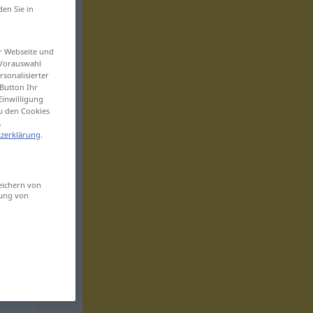
den Sie in
er Webseite und
 Vorauswahl
sonalisierter
Button Ihr
Einwilligung
zu den Cookies
.
zerklärung
.
eichern von
sung von