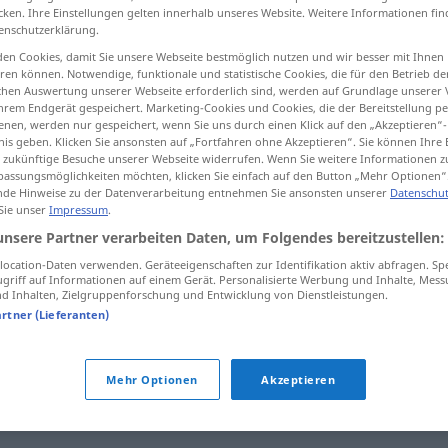
cken. Ihre Einstellungen gelten innerhalb unseres Website. Weitere Informationen fin
enschutzerklärung.
en Cookies, damit Sie unsere Webseite bestmöglich nutzen und wir besser mit Ihnen
en können. Notwendige, funktionale und statistische Cookies, die für den Betrieb d
tippen)
ischen Auswertung unserer Webseite erforderlich sind, werden auf Grundlage unserer
hrem Endgerät gespeichert. Marketing-Cookies und Cookies, die der Bereitstellung per
nen, werden nur gespeichert, wenn Sie uns durch einen Klick auf den „Akzeptieren“-
nis geben. Klicken Sie ansonsten auf „Fortfahren ohne Akzeptieren“. Sie können Ihre 
ür zukünftige Besuche unserer Webseite widerrufen. Wenn Sie weitere Informationen 
assungsmöglichkeiten möchten, klicken Sie einfach auf den Button „Mehr Optionen“
de Hinweise zu der Datenverarbeitung entnehmen Sie ansonsten unserer
Datenschut
 Sie unser
Impressum
.
Urheber
unsere Partner verarbeiten Daten, um Folgendes bereitzustellen:
ocation-Daten verwenden. Geräteeigenschaften zur Identifikation aktiv abfragen. Sp
Urheber
Verfasser
griff auf Informationen auf einem Gerät. Personalisierte Werbung und Inhalte, Mes
 Inhalten, Zielgruppenforschung und Entwicklung von Dienstleistungen.
artner (Lieferanten)
Mehr Optionen
Akzeptieren