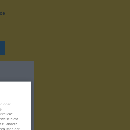
DE
en oder
g-
ustellen“
rweise nicht
en zu ändern
eren Rand der