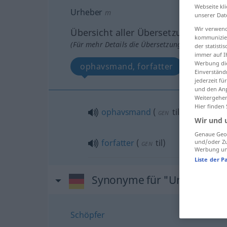
Webseite kli
Urheber
m
unserer Dat
Wir verwend
Übersicht aller Übersetzungen
kommunizier
(Für mehr Details die Übersetzung anklicken/an
der statist
immer auf I
Werbung die
ophavsmand, forfatter
Einverständ
jederzeit f
und den Anp
Weitergehen
Hier finden
ophavsmand
(
til
)
GEN
Wir und 
Genaue Geol
forfatter
(
til
)
und/oder Zu
GEN
Werbung und
Liste der P
Synonyme für "Urheber"
Schöpfer