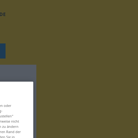
DE
en oder
g-
ustellen“
rweise nicht
en zu ändern
eren Rand der
den Sie in