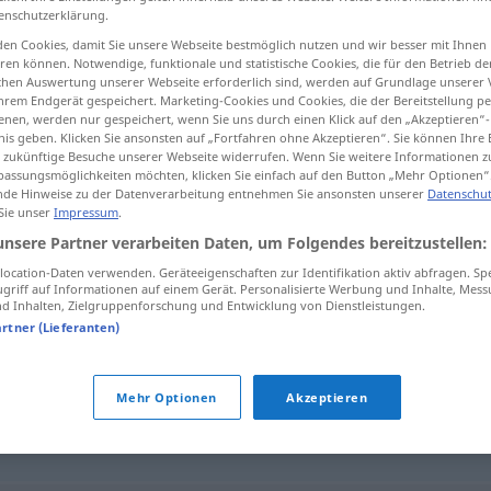
enschutzerklärung.
en Cookies, damit Sie unsere Webseite bestmöglich nutzen und wir besser mit Ihnen
en können. Notwendige, funktionale und statistische Cookies, die für den Betrieb d
ischen Auswertung unserer Webseite erforderlich sind, werden auf Grundlage unserer
tippen)
hrem Endgerät gespeichert. Marketing-Cookies und Cookies, die der Bereitstellung per
nen, werden nur gespeichert, wenn Sie uns durch einen Klick auf den „Akzeptieren“-
nis geben. Klicken Sie ansonsten auf „Fortfahren ohne Akzeptieren“. Sie können Ihre 
ür zukünftige Besuche unserer Webseite widerrufen. Wenn Sie weitere Informationen 
assungsmöglichkeiten möchten, klicken Sie einfach auf den Button „Mehr Optionen“
de Hinweise zu der Datenverarbeitung entnehmen Sie ansonsten unserer
Datenschut
 Sie unser
Impressum
.
Macher
unsere Partner verarbeiten Daten, um Folgendes bereitzustellen:
ocation-Daten verwenden. Geräteeigenschaften zur Identifikation aktiv abfragen. Sp
griff auf Informationen auf einem Gerät. Personalisierte Werbung und Inhalte, Mes
 Inhalten, Zielgruppenforschung und Entwicklung von Dienstleistungen.
artner (Lieferanten)
r
,
Initiator
Mehr Optionen
Akzeptieren