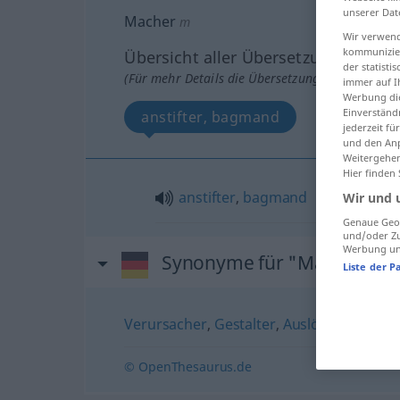
unserer Dat
Macher
m
Wir verwend
kommunizier
Übersicht aller Übersetzungen
der statist
(Für mehr Details die Übersetzung anklicken/an
immer auf I
Werbung die
Einverständ
anstifter, bagmand
jederzeit f
und den Anp
Weitergehen
Hier finden
anstifter
,
bagmand
Wir und 
Genaue Geol
und/oder Zu
Werbung und
Synonyme für "Macher"
Liste der P
Verursacher
,
Gestalter
,
Auslöser
,
Urhebe
© OpenThesaurus.de