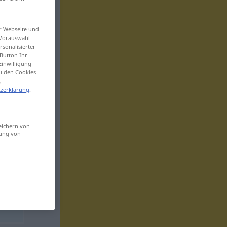
er Webseite und
 Vorauswahl
sonalisierter
Button Ihr
Einwilligung
zu den Cookies
.
zerklärung
.
eichern von
sung von