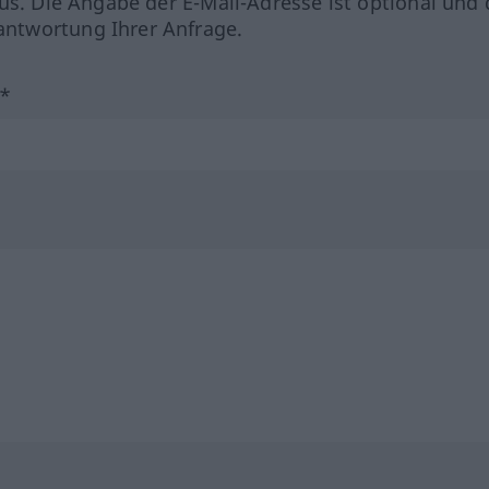
us. Die Angabe der E-Mail-Adresse ist optional und 
ntwortung Ihrer Anfrage.
?*