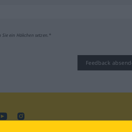
m Sie ein Häkchen setzen.*
Feedback absend
ook
YouTube
Instagram