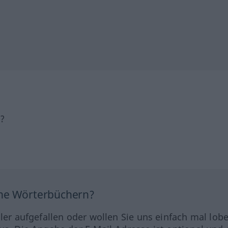
h?
ine Wörterbüchern?
hler aufgefallen oder wollen Sie uns einfach mal lob