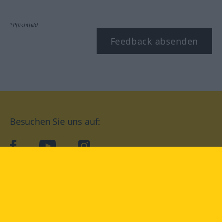
*Pflichtfeld
Feedback absenden
Besuchen Sie uns auf:
facebook
YouTube
Instagram
Langenscheidt