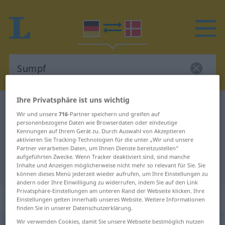
Ihre Privatsphäre ist uns wichtig
Deutsch-Dänisch Wörterbuch
Sumpf
Wir und unsere
716
-Partner speichern und greifen auf
Deutsch-Dänisch Übersetzung für
personenbezogene Daten wie Browserdaten oder eindeutige
Kennungen auf Ihrem Gerät zu. Durch Auswahl von Akzeptieren
"Sumpf"
aktivieren Sie Tracking-Technologien für die unter „Wir und unsere
Partner verarbeiten Daten, um Ihnen Dienste bereitzustellen“
aufgeführten Zwecke. Wenn Tracker deaktiviert sind, sind manche
Inhalte und Anzeigen möglicherweise nicht mehr so relevant für Sie. Sie
"Sumpf" Dänisch Übersetzung
können dieses Menü jederzeit wieder aufrufen, um Ihre Einstellungen zu
ändern oder Ihre Einwilligung zu widerrufen, indem Sie auf den Link
Privatsphäre-Einstellungen am unteren Rand der Webseite klicken. Ihre
„Sumpf“
: maskulin
Einstellungen gelten innerhalb unseres Website. Weitere Informationen
finden Sie in unserer Datenschutzerklärung.
Wir verwenden Cookies, damit Sie unsere Webseite bestmöglich nutzen
Sumpf
m
<
-(e)s
;
Sümpfe
>