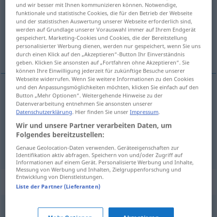
und wir besser mit Ihnen kommunizieren können. Notwendige,
funktionale und statistische Cookies, die für den Betrieb der Webseite
Übersicht aller Übersetzungen
und der statistischen Auswertung unserer Webseite erforderlich sind,
(Für mehr Details die Übersetzung anklicken/antippen)
werden auf Grundlage unserer Vorauswahl immer auf Ihrem Endgerät
gespeichert. Marketing-Cookies und Cookies, die der Bereitstellung
personalisierter Werbung dienen, werden nur gespeichert, wenn Sie uns
sump, mose, morads
durch einen Klick auf den „Akzeptieren“-Button Ihr Einverständnis
geben. Klicken Sie ansonsten auf „Fortfahren ohne Akzeptieren“. Sie
können Ihre Einwilligung jederzeit für zukünftige Besuche unserer
Webseite widerrufen. Wenn Sie weitere Informationen zu den Cookies
und den Anpassungsmöglichkeiten möchten, klicken Sie einfach auf den
Button „Mehr Optionen“. Weitergehende Hinweise zu der
sump
a.
Sumpf
FIG
Datenverarbeitung entnehmen Sie ansonsten unserer
Datenschutzerklärung
. Hier finden Sie unser
Impressum
.
mose
Sumpf
Moor
Wir und unsere Partner verarbeiten Daten, um
Folgendes bereitzustellen:
morads
n
Sumpf
Morast
Genaue Geolocation-Daten verwenden. Geräteeigenschaften zur
Identifikation aktiv abfragen. Speichern von und/oder Zugriff auf
Informationen auf einem Gerät. Personalisierte Werbung und Inhalte,
Messung von Werbung und Inhalten, Zielgruppenforschung und
Entwicklung von Dienstleistungen.
Synonyme für "Sumpf"
Liste der Partner (Lieferanten)
Tümpel
,
Pfuhl