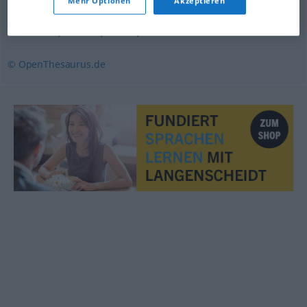
Mehr Optionen
Akzeptieren
Moorland
,
Morast
,
Bruch
,
Moor
© OpenThesaurus.de