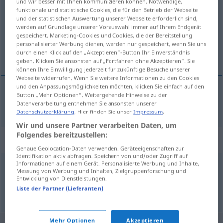
und wir besser mit Ihnen kommunizieren können. Notwendige,
funktionale und statistische Cookies, die für den Betrieb der Webseite
Übersicht aller Übersetzungen
und der statistischen Auswertung unserer Webseite erforderlich sind,
werden auf Grundlage unserer Vorauswahl immer auf Ihrem Endgerät
(Für mehr Details die Übersetzung anklicken/antippen)
gespeichert. Marketing-Cookies und Cookies, die der Bereitstellung
personalisierter Werbung dienen, werden nur gespeichert, wenn Sie uns
pyt, pøl
durch einen Klick auf den „Akzeptieren“-Button Ihr Einverständnis
geben. Klicken Sie ansonsten auf „Fortfahren ohne Akzeptieren“. Sie
können Ihre Einwilligung jederzeit für zukünftige Besuche unserer
Webseite widerrufen. Wenn Sie weitere Informationen zu den Cookies
und den Anpassungsmöglichkeiten möchten, klicken Sie einfach auf den
Button „Mehr Optionen“. Weitergehende Hinweise zu der
pyt
,
pøl
Pfuhl
Datenverarbeitung entnehmen Sie ansonsten unserer
Datenschutzerklärung
. Hier finden Sie unser
Impressum
.
Wir und unsere Partner verarbeiten Daten, um
Folgendes bereitzustellen:
Synonyme für "Pfuhl"
Genaue Geolocation-Daten verwenden. Geräteeigenschaften zur
Identifikation aktiv abfragen. Speichern von und/oder Zugriff auf
Informationen auf einem Gerät. Personalisierte Werbung und Inhalte,
Messung von Werbung und Inhalten, Zielgruppenforschung und
Tümpel
,
Sumpf
Entwicklung von Dienstleistungen.
Liste der Partner (Lieferanten)
© OpenThesaurus.de
Mehr Optionen
Akzeptieren