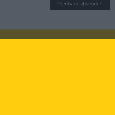
Feedback absenden
Besuchen Sie uns auf:
facebook
YouTube
Instagram
Langenscheidt
NUTZUNGSBEDINGUNGEN
DATENSCHUTZBESTIMMUNGEN