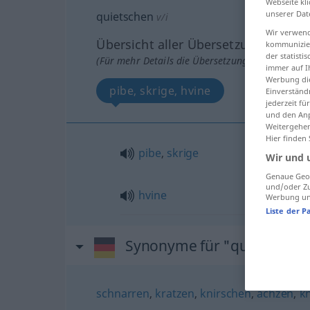
Webseite kli
unserer Dat
quietschen
v/i
Wir verwend
Übersicht aller Übersetzungen
kommunizier
der statist
(Für mehr Details die Übersetzung anklicken/an
immer auf I
Werbung die
pibe, skrige, hvine
Einverständ
jederzeit f
und den Anp
Weitergehen
Hier finden
pibe
,
skrige
Wir und 
Genaue Geol
und/oder Zu
hvine
Werbung und
Liste der P
Synonyme für "quietschen
schnarren
,
kratzen
,
knirschen
,
ächzen
,
k