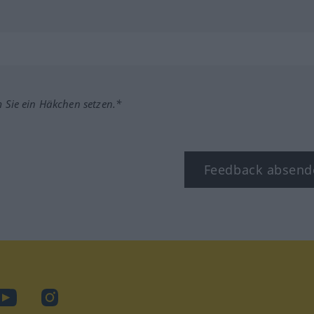
m Sie ein Häkchen setzen.*
Feedback absend
ook
YouTube
Instagram