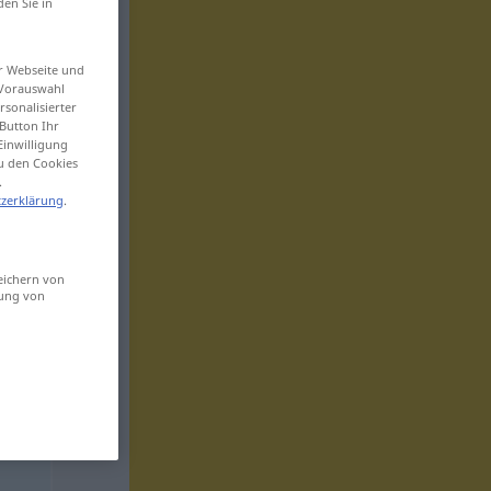
den Sie in
er Webseite und
 Vorauswahl
sonalisierter
Button Ihr
Einwilligung
zu den Cookies
.
zerklärung
.
eichern von
sung von