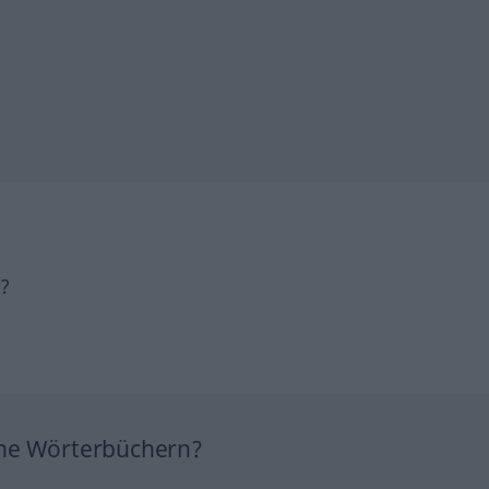
h?
ine Wörterbüchern?