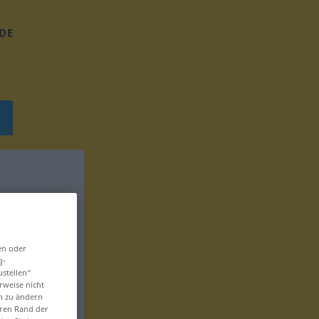
DE
en oder
g-
ustellen“
rweise nicht
en zu ändern
eren Rand der