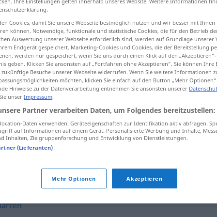
cken. Ihre Einstellungen gelten innerhalb unseres Website. Weitere Informationen fin
enschutzerklärung.
en Cookies, damit Sie unsere Webseite bestmöglich nutzen und wir besser mit Ihnen
en können. Notwendige, funktionale und statistische Cookies, die für den Betrieb d
ischen Auswertung unserer Webseite erforderlich sind, werden auf Grundlage unserer
tippen)
hrem Endgerät gespeichert. Marketing-Cookies und Cookies, die der Bereitstellung per
nen, werden nur gespeichert, wenn Sie uns durch einen Klick auf den „Akzeptieren“-
nis geben. Klicken Sie ansonsten auf „Fortfahren ohne Akzeptieren“. Sie können Ihre 
ür zukünftige Besuche unserer Webseite widerrufen. Wenn Sie weitere Informationen 
assungsmöglichkeiten möchten, klicken Sie einfach auf den Button „Mehr Optionen“
de Hinweise zu der Datenverarbeitung entnehmen Sie ansonsten unserer
Datenschut
 Sie unser
Impressum
.
quietschen
unsere Partner verarbeiten Daten, um Folgendes bereitzustellen:
ocation-Daten verwenden. Geräteeigenschaften zur Identifikation aktiv abfragen. Sp
griff auf Informationen auf einem Gerät. Personalisierte Werbung und Inhalte, Mes
quietschen
Reifen, Bremsen, Tür
 Inhalten, Zielgruppenforschung und Entwicklung von Dienstleistungen.
artner (Lieferanten)
"
Mehr Optionen
Akzeptieren
narren