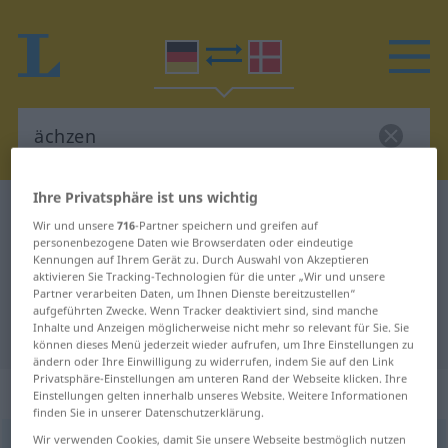
Ihre Privatsphäre ist uns wichtig
Deutsch-Dänisch Wörterbuch
ächzen
Wir und unsere
716
-Partner speichern und greifen auf
Deutsch-Dänisch Übersetzung für
personenbezogene Daten wie Browserdaten oder eindeutige
Kennungen auf Ihrem Gerät zu. Durch Auswahl von Akzeptieren
"ächzen"
aktivieren Sie Tracking-Technologien für die unter „Wir und unsere
Partner verarbeiten Daten, um Ihnen Dienste bereitzustellen“
aufgeführten Zwecke. Wenn Tracker deaktiviert sind, sind manche
Inhalte und Anzeigen möglicherweise nicht mehr so relevant für Sie. Sie
"ächzen" Dänisch Übersetzung
können dieses Menü jederzeit wieder aufrufen, um Ihre Einstellungen zu
ändern oder Ihre Einwilligung zu widerrufen, indem Sie auf den Link
Privatsphäre-Einstellungen am unteren Rand der Webseite klicken. Ihre
„ächzen“
Einstellungen gelten innerhalb unseres Website. Weitere Informationen
finden Sie in unserer Datenschutzerklärung.
Wir verwenden Cookies, damit Sie unsere Webseite bestmöglich nutzen
ächzen
<
-t
>