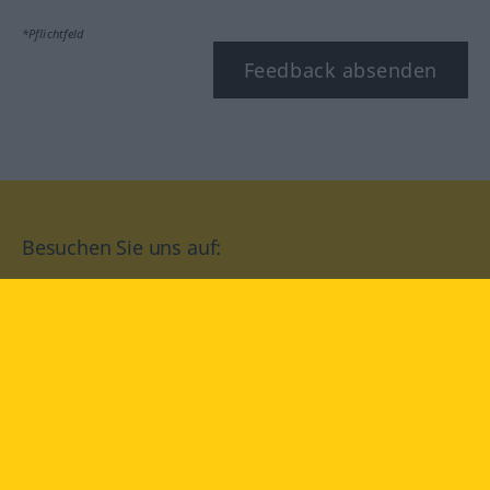
*Pflichtfeld
Feedback absenden
Besuchen Sie uns auf:
facebook
YouTube
Instagram
Langenscheidt