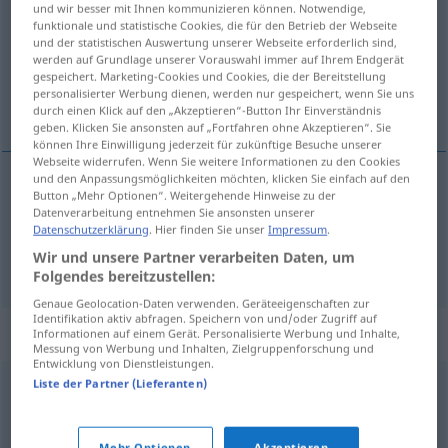
und wir besser mit Ihnen kommunizieren können. Notwendige,
funktionale und statistische Cookies, die für den Betrieb der Webseite
Übersicht aller Übersetzungen
und der statistischen Auswertung unserer Webseite erforderlich sind,
werden auf Grundlage unserer Vorauswahl immer auf Ihrem Endgerät
(Für mehr Details die Übersetzung anklicken/antippen)
gespeichert. Marketing-Cookies und Cookies, die der Bereitstellung
personalisierter Werbung dienen, werden nur gespeichert, wenn Sie uns
klage sig, stønne
durch einen Klick auf den „Akzeptieren“-Button Ihr Einverständnis
geben. Klicken Sie ansonsten auf „Fortfahren ohne Akzeptieren“. Sie
können Ihre Einwilligung jederzeit für zukünftige Besuche unserer
Webseite widerrufen. Wenn Sie weitere Informationen zu den Cookies
und den Anpassungsmöglichkeiten möchten, klicken Sie einfach auf den
Button „Mehr Optionen“. Weitergehende Hinweise zu der
klage
sig,
stønne
ächzen
Datenverarbeitung entnehmen Sie ansonsten unserer
Datenschutzerklärung
. Hier finden Sie unser
Impressum
.
knarren
ächzen → siehe „
“
Wir und unsere Partner verarbeiten Daten, um
Folgendes bereitzustellen:
Genaue Geolocation-Daten verwenden. Geräteeigenschaften zur
Identifikation aktiv abfragen. Speichern von und/oder Zugriff auf
Synonyme für "ächzen"
Informationen auf einem Gerät. Personalisierte Werbung und Inhalte,
Messung von Werbung und Inhalten, Zielgruppenforschung und
Entwicklung von Dienstleistungen.
Liste der Partner (Lieferanten)
schnarren
,
kratzen
,
quietschen
,
knirschen
,
knarren
Mehr Optionen
Akzeptieren