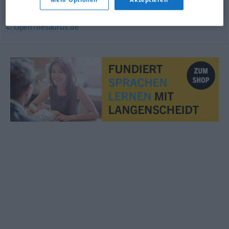
seufzen
,
stöhnen
© OpenThesaurus.de