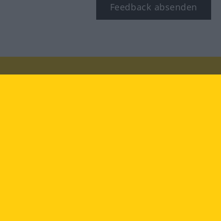
Feedback absenden
Besuchen Sie uns auf:
facebook
YouTube
Instagram
Langenscheidt
NUTZUNGSBEDINGUNGEN
DATENSCHUTZBESTIMMUNGEN