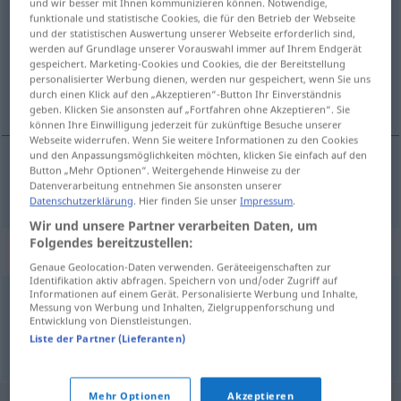
und wir besser mit Ihnen kommunizieren können. Notwendige,
funktionale und statistische Cookies, die für den Betrieb der Webseite
Übersicht aller Übersetzungen
und der statistischen Auswertung unserer Webseite erforderlich sind,
werden auf Grundlage unserer Vorauswahl immer auf Ihrem Endgerät
(Für mehr Details die Übersetzung anklicken/antippen)
gespeichert. Marketing-Cookies und Cookies, die der Bereitstellung
personalisierter Werbung dienen, werden nur gespeichert, wenn Sie uns
oksydere
durch einen Klick auf den „Akzeptieren“-Button Ihr Einverständnis
geben. Klicken Sie ansonsten auf „Fortfahren ohne Akzeptieren“. Sie
können Ihre Einwilligung jederzeit für zukünftige Besuche unserer
Webseite widerrufen. Wenn Sie weitere Informationen zu den Cookies
und den Anpassungsmöglichkeiten möchten, klicken Sie einfach auf den
Button „Mehr Optionen“. Weitergehende Hinweise zu der
oksydere
oxidieren
Datenverarbeitung entnehmen Sie ansonsten unserer
Datenschutzerklärung
. Hier finden Sie unser
Impressum
.
Wir und unsere Partner verarbeiten Daten, um
Folgendes bereitzustellen:
Synonyme für "oxidieren"
Genaue Geolocation-Daten verwenden. Geräteeigenschaften zur
Identifikation aktiv abfragen. Speichern von und/oder Zugriff auf
Informationen auf einem Gerät. Personalisierte Werbung und Inhalte,
Messung von Werbung und Inhalten, Zielgruppenforschung und
verrosten
,
rosten
,
einrosten
Entwicklung von Dienstleistungen.
Liste der Partner (Lieferanten)
© OpenThesaurus.de
Mehr Optionen
Akzeptieren