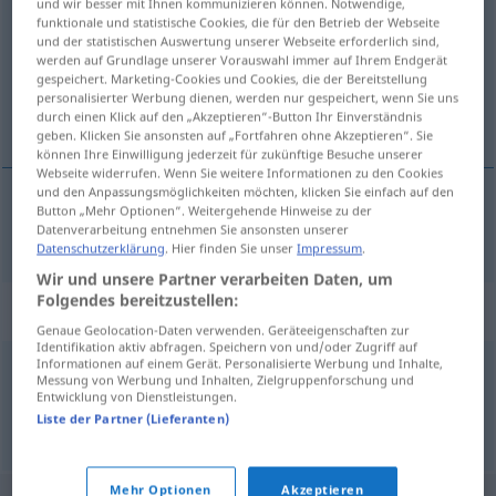
und wir besser mit Ihnen kommunizieren können. Notwendige,
funktionale und statistische Cookies, die für den Betrieb der Webseite
Übersicht aller Übersetzungen
und der statistischen Auswertung unserer Webseite erforderlich sind,
werden auf Grundlage unserer Vorauswahl immer auf Ihrem Endgerät
(Für mehr Details die Übersetzung anklicken/antippen)
gespeichert. Marketing-Cookies und Cookies, die der Bereitstellung
personalisierter Werbung dienen, werden nur gespeichert, wenn Sie uns
ruste fast
durch einen Klick auf den „Akzeptieren“-Button Ihr Einverständnis
geben. Klicken Sie ansonsten auf „Fortfahren ohne Akzeptieren“. Sie
können Ihre Einwilligung jederzeit für zukünftige Besuche unserer
Webseite widerrufen. Wenn Sie weitere Informationen zu den Cookies
und den Anpassungsmöglichkeiten möchten, klicken Sie einfach auf den
Button „Mehr Optionen“. Weitergehende Hinweise zu der
ruste
(fast)
einrosten
Datenverarbeitung entnehmen Sie ansonsten unserer
Datenschutzerklärung
. Hier finden Sie unser
Impressum
.
Wir und unsere Partner verarbeiten Daten, um
Folgendes bereitzustellen:
Synonyme für "einrosten"
Genaue Geolocation-Daten verwenden. Geräteeigenschaften zur
Identifikation aktiv abfragen. Speichern von und/oder Zugriff auf
Informationen auf einem Gerät. Personalisierte Werbung und Inhalte,
Messung von Werbung und Inhalten, Zielgruppenforschung und
oxidieren
,
verrosten
,
rosten
Entwicklung von Dienstleistungen.
Liste der Partner (Lieferanten)
© OpenThesaurus.de
Mehr Optionen
Akzeptieren