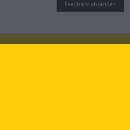
Feedback absenden
Besuchen Sie uns auf:
facebook
YouTube
Instagram
Langenscheidt
NUTZUNGSBEDINGUNGEN
DATENSCHUTZBESTIMMUNGEN