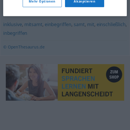
Mehr Optionen
Akzeptieren
zwischen
,
bei
,
unter
inklusive
,
mitsamt
,
einbegriffen
,
samt
,
mit
,
einschließlich
,
inbegriffen
© OpenThesaurus.de