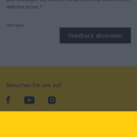
Häkchen setzen.*
*Pflichtfeld
Feedback absenden
Besuchen Sie uns auf:
facebook
YouTube
Instagram
Langenscheidt