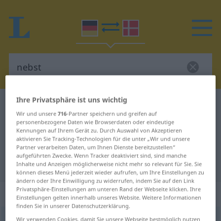
Ihre Privatsphäre ist uns wichtig
Deutsch-Dänisch Wörterbuch
nebst
Wir und unsere
716
-Partner speichern und greifen auf
Deutsch-Dänisch Übersetzung für
personenbezogene Daten wie Browserdaten oder eindeutige
Kennungen auf Ihrem Gerät zu. Durch Auswahl von Akzeptieren
"nebst"
aktivieren Sie Tracking-Technologien für die unter „Wir und unsere
Partner verarbeiten Daten, um Ihnen Dienste bereitzustellen“
aufgeführten Zwecke. Wenn Tracker deaktiviert sind, sind manche
"nebst" Dänisch Übersetzung
Inhalte und Anzeigen möglicherweise nicht mehr so relevant für Sie. Sie
können dieses Menü jederzeit wieder aufrufen, um Ihre Einstellungen zu
ändern oder Ihre Einwilligung zu widerrufen, indem Sie auf den Link
Privatsphäre-Einstellungen am unteren Rand der Webseite klicken. Ihre
„nebst“
Einstellungen gelten innerhalb unseres Website. Weitere Informationen
finden Sie in unserer Datenschutzerklärung.
nebst
Wir verwenden Cookies, damit Sie unsere Webseite bestmöglich nutzen
<
dat
>