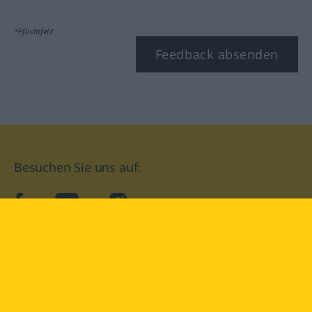
*Pflichtfeld
Feedback absenden
Besuchen Sie uns auf:
facebook
YouTube
Instagram
Langenscheidt