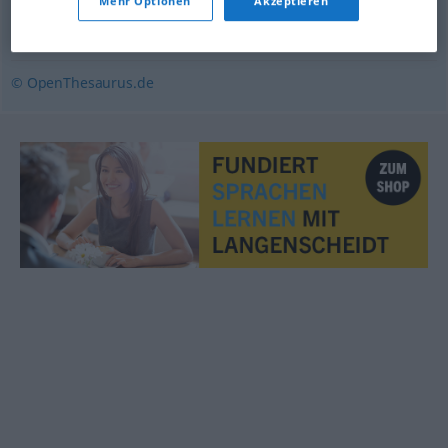
Mehr Optionen
Akzeptieren
profund
,
tief
© OpenThesaurus.de