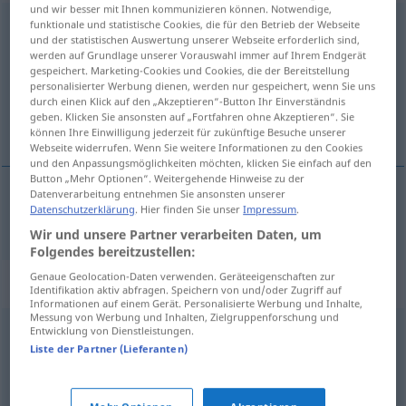
und wir besser mit Ihnen kommunizieren können. Notwendige,
funktionale und statistische Cookies, die für den Betrieb der Webseite
hintergründig
und der statistischen Auswertung unserer Webseite erforderlich sind,
werden auf Grundlage unserer Vorauswahl immer auf Ihrem Endgerät
Übersicht aller Übersetzungen
gespeichert. Marketing-Cookies und Cookies, die der Bereitstellung
(Für mehr Details die Übersetzung anklicken/antippen)
personalisierter Werbung dienen, werden nur gespeichert, wenn Sie uns
durch einen Klick auf den „Akzeptieren“-Button Ihr Einverständnis
geben. Klicken Sie ansonsten auf „Fortfahren ohne Akzeptieren“. Sie
underfundig
können Ihre Einwilligung jederzeit für zukünftige Besuche unserer
Webseite widerrufen. Wenn Sie weitere Informationen zu den Cookies
und den Anpassungsmöglichkeiten möchten, klicken Sie einfach auf den
Button „Mehr Optionen“. Weitergehende Hinweise zu der
Datenverarbeitung entnehmen Sie ansonsten unserer
Datenschutzerklärung
. Hier finden Sie unser
Impressum
.
underfundig
hintergründig
Wir und unsere Partner verarbeiten Daten, um
Folgendes bereitzustellen:
Genaue Geolocation-Daten verwenden. Geräteeigenschaften zur
Synonyme für "hintergründig"
Identifikation aktiv abfragen. Speichern von und/oder Zugriff auf
Informationen auf einem Gerät. Personalisierte Werbung und Inhalte,
Messung von Werbung und Inhalten, Zielgruppenforschung und
Entwicklung von Dienstleistungen.
verborgen
Liste der Partner (Lieferanten)
feinsinnig
,
subtil