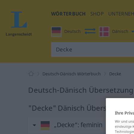
WÖRTERBUCH
SHOP
UNTERNE
Deutsch
Dänisch
Deutsch-Dänisch Wörterbuch
Decke
Deutsch-Dänisch Übersetzung
"Decke" Dänisch Übersetzung
Ihre Priv
Wir und un
„Decke“
: feminin
eindeutige 
Technologie