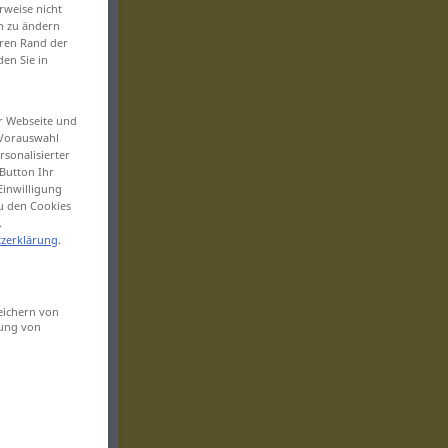
rweise nicht
en zu ändern
eren Rand der
den Sie in
er Webseite und
 Vorauswahl
sonalisierter
Button Ihr
Einwilligung
zu den Cookies
.
zerklärung
.
eichern von
sung von