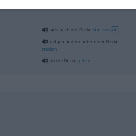
Decke
Reifendecke
sich nach der Decke
strecken
FIG
mit jemandem unter einer Decke
stecken
an die Decke
gehen