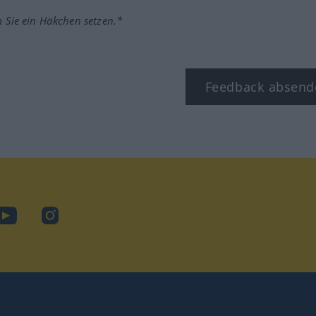
m Sie ein Häkchen setzen.*
Feedback absend
ook
YouTube
Instagram