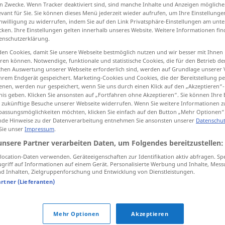
n Zwecke. Wenn Tracker deaktiviert sind, sind manche Inhalte und Anzeigen mögliche
evant für Sie. Sie können dieses Menü jederzeit wieder aufrufen, um Ihre Einstellung
inwilligung zu widerrufen, indem Sie auf den Link Privatsphäre-Einstellungen am unt
cken. Ihre Einstellungen gelten innerhalb unseres Website. Weitere Informationen fin
enschutzerklärung.
tippen)
en Cookies, damit Sie unsere Webseite bestmöglich nutzen und wir besser mit Ihnen
en können. Notwendige, funktionale und statistische Cookies, die für den Betrieb d
t, dæk
ischen Auswertung unserer Webseite erforderlich sind, werden auf Grundlage unserer
hrem Endgerät gespeichert. Marketing-Cookies und Cookies, die der Bereitstellung per
nen, werden nur gespeichert, wenn Sie uns durch einen Klick auf den „Akzeptieren“-
nis geben. Klicken Sie ansonsten auf „Fortfahren ohne Akzeptieren“. Sie können Ihre 
ür zukünftige Besuche unserer Webseite widerrufen. Wenn Sie weitere Informationen 
Decke
assungsmöglichkeiten möchten, klicken Sie einfach auf den Button „Mehr Optionen“
de Hinweise zu der Datenverarbeitung entnehmen Sie ansonsten unserer
Datenschut
 Sie unser
Impressum
.
Decke
Tischdecke
unsere Partner verarbeiten Daten, um Folgendes bereitzustellen:
ocation-Daten verwenden. Geräteeigenschaften zur Identifikation aktiv abfragen. Sp
griff auf Informationen auf einem Gerät. Personalisierte Werbung und Inhalte, Mes
Decke
Bettdecke, Wolldecke
 Inhalten, Zielgruppenforschung und Entwicklung von Dienstleistungen.
artner (Lieferanten)
Decke
Zimmerdecke
Mehr Optionen
Akzeptieren