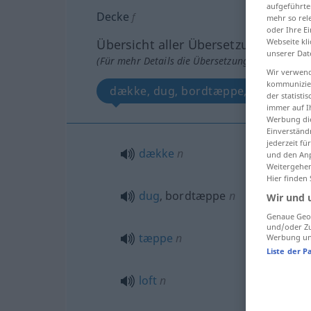
aufgeführte
Decke
f
mehr so rel
oder Ihre E
Übersicht aller Übersetzungen
Webseite kli
unserer Dat
(Für mehr Details die Übersetzung anklicken/an
Wir verwend
kommunizier
dække, dug, bordtæppe, tæppe, lof
der statist
immer auf I
Werbung die
Einverständ
jederzeit f
dække
n
und den Anp
Weitergehen
Hier finden
dug
, bordtæppe
n
Wir und 
Genaue Geol
und/oder Zu
tæppe
n
Werbung und
Liste der P
loft
n