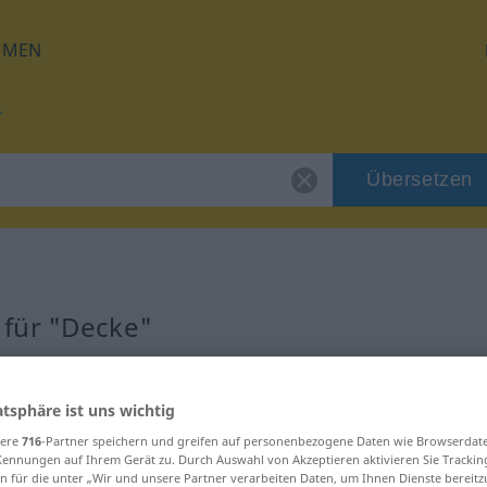
HMEN
Übersetzen
 für "Decke"
atsphäre ist uns wichtig
sere
716
-Partner speichern und greifen auf personenbezogene Daten wie Browserdat
Kennungen auf Ihrem Gerät zu. Durch Auswahl von Akzeptieren aktivieren Sie Trackin
n für die unter „Wir und unsere Partner verarbeiten Daten, um Ihnen Dienste bereitz