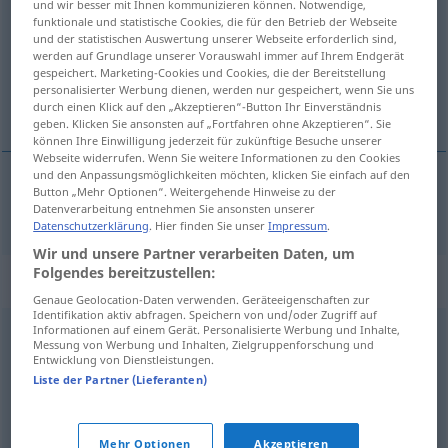
und wir besser mit Ihnen kommunizieren können. Notwendige,
funktionale und statistische Cookies, die für den Betrieb der Webseite
Übersicht aller Übersetzungen
und der statistischen Auswertung unserer Webseite erforderlich sind,
werden auf Grundlage unserer Vorauswahl immer auf Ihrem Endgerät
(Für mehr Details die Übersetzung anklicken/antippen)
gespeichert. Marketing-Cookies und Cookies, die der Bereitstellung
personalisierter Werbung dienen, werden nur gespeichert, wenn Sie uns
brugelig, brugbar, anvendelig
durch einen Klick auf den „Akzeptieren“-Button Ihr Einverständnis
geben. Klicken Sie ansonsten auf „Fortfahren ohne Akzeptieren“. Sie
können Ihre Einwilligung jederzeit für zukünftige Besuche unserer
Webseite widerrufen. Wenn Sie weitere Informationen zu den Cookies
und den Anpassungsmöglichkeiten möchten, klicken Sie einfach auf den
Button „Mehr Optionen“. Weitergehende Hinweise zu der
brugelig
,
brugbar
,
anvendelig
benutzbar
Datenverarbeitung entnehmen Sie ansonsten unserer
Datenschutzerklärung
. Hier finden Sie unser
Impressum
.
Wir und unsere Partner verarbeiten Daten, um
Folgendes bereitzustellen:
Synonyme für "benutzbar"
Genaue Geolocation-Daten verwenden. Geräteeigenschaften zur
Identifikation aktiv abfragen. Speichern von und/oder Zugriff auf
Informationen auf einem Gerät. Personalisierte Werbung und Inhalte,
Messung von Werbung und Inhalten, Zielgruppenforschung und
tauglich
,
verwendbar
,
anwendbar
,
brauchbar
,
Entwicklung von Dienstleistungen.
verwertbar
,
geeignet
Liste der Partner (Lieferanten)
© OpenThesaurus.de
Mehr Optionen
Akzeptieren