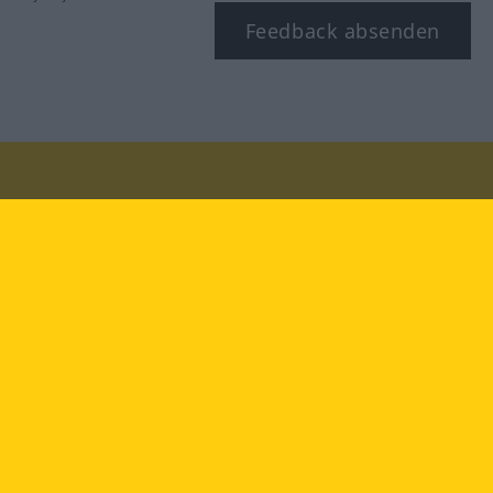
Feedback absenden
Besuchen Sie uns auf:
facebook
YouTube
Instagram
Langenscheidt
NUTZUNGSBEDINGUNGEN