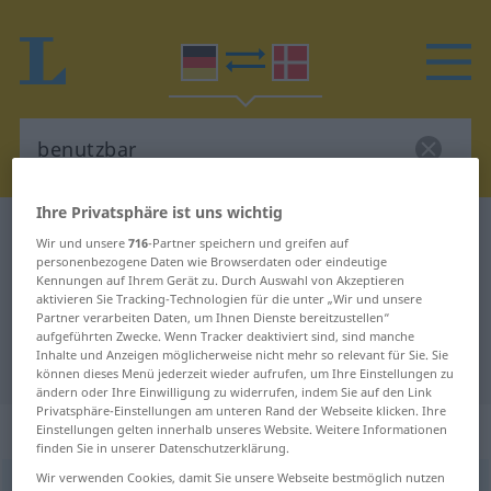
Ihre Privatsphäre ist uns wichtig
Deutsch-Dänisch Wörterbuch
benutzbar
Wir und unsere
716
-Partner speichern und greifen auf
Deutsch-Dänisch Übersetzung für
personenbezogene Daten wie Browserdaten oder eindeutige
Kennungen auf Ihrem Gerät zu. Durch Auswahl von Akzeptieren
"benutzbar"
aktivieren Sie Tracking-Technologien für die unter „Wir und unsere
Partner verarbeiten Daten, um Ihnen Dienste bereitzustellen“
aufgeführten Zwecke. Wenn Tracker deaktiviert sind, sind manche
Inhalte und Anzeigen möglicherweise nicht mehr so relevant für Sie. Sie
"benutzbar" Dänisch Übersetzung
können dieses Menü jederzeit wieder aufrufen, um Ihre Einstellungen zu
ändern oder Ihre Einwilligung zu widerrufen, indem Sie auf den Link
Privatsphäre-Einstellungen am unteren Rand der Webseite klicken. Ihre
„benutzbar“
Einstellungen gelten innerhalb unseres Website. Weitere Informationen
finden Sie in unserer Datenschutzerklärung.
Wir verwenden Cookies, damit Sie unsere Webseite bestmöglich nutzen
benutzbar