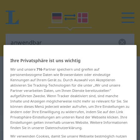
Ihre Privatsphäre ist uns wichtig
Deutsch-Dänisch Wörterbuch
anwendbar
Wir und unsere
716
-Partner speichern und greifen auf
Deutsch-Dänisch Übersetzung für
personenbezogene Daten wie Browserdaten oder eindeutige
Kennungen auf Ihrem Gerät zu. Durch Auswahl von Akzeptieren
"anwendbar"
aktivieren Sie Tracking-Technologien für die unter „Wir und unsere
Partner verarbeiten Daten, um Ihnen Dienste bereitzustellen“
aufgeführten Zwecke. Wenn Tracker deaktiviert sind, sind manche
Inhalte und Anzeigen möglicherweise nicht mehr so relevant für Sie. Sie
"anwendbar" Dänisch Übersetzung
können dieses Menü jederzeit wieder aufrufen, um Ihre Einstellungen zu
ändern oder Ihre Einwilligung zu widerrufen, indem Sie auf den Link
Privatsphäre-Einstellungen am unteren Rand der Webseite klicken. Ihre
„anwendbar“
Einstellungen gelten innerhalb unseres Website. Weitere Informationen
finden Sie in unserer Datenschutzerklärung.
Wir verwenden Cookies, damit Sie unsere Webseite bestmöglich nutzen
anwendbar