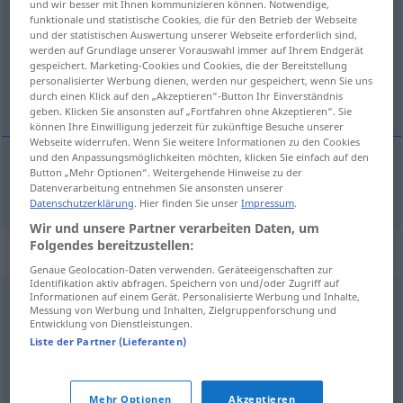
und wir besser mit Ihnen kommunizieren können. Notwendige,
funktionale und statistische Cookies, die für den Betrieb der Webseite
Übersicht aller Übersetzungen
und der statistischen Auswertung unserer Webseite erforderlich sind,
werden auf Grundlage unserer Vorauswahl immer auf Ihrem Endgerät
(Für mehr Details die Übersetzung anklicken/antippen)
gespeichert. Marketing-Cookies und Cookies, die der Bereitstellung
personalisierter Werbung dienen, werden nur gespeichert, wenn Sie uns
anvendelig, brugbar
durch einen Klick auf den „Akzeptieren“-Button Ihr Einverständnis
geben. Klicken Sie ansonsten auf „Fortfahren ohne Akzeptieren“. Sie
können Ihre Einwilligung jederzeit für zukünftige Besuche unserer
Webseite widerrufen. Wenn Sie weitere Informationen zu den Cookies
und den Anpassungsmöglichkeiten möchten, klicken Sie einfach auf den
Button „Mehr Optionen“. Weitergehende Hinweise zu der
anvendelig
,
brugbar
anwendbar
Datenverarbeitung entnehmen Sie ansonsten unserer
Datenschutzerklärung
. Hier finden Sie unser
Impressum
.
Wir und unsere Partner verarbeiten Daten, um
Folgendes bereitzustellen:
Synonyme für "anwendbar"
Genaue Geolocation-Daten verwenden. Geräteeigenschaften zur
Identifikation aktiv abfragen. Speichern von und/oder Zugriff auf
Informationen auf einem Gerät. Personalisierte Werbung und Inhalte,
Messung von Werbung und Inhalten, Zielgruppenforschung und
benutzbar
,
tauglich
,
verwendbar
,
brauchbar
,
Entwicklung von Dienstleistungen.
verwertbar
,
geeignet
Liste der Partner (Lieferanten)
© OpenThesaurus.de
Mehr Optionen
Akzeptieren