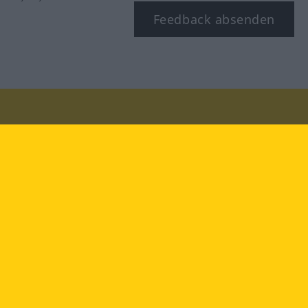
Feedback absenden
Besuchen Sie uns auf:
facebook
YouTube
Instagram
Langenscheidt
NUTZUNGSBEDINGUNGEN