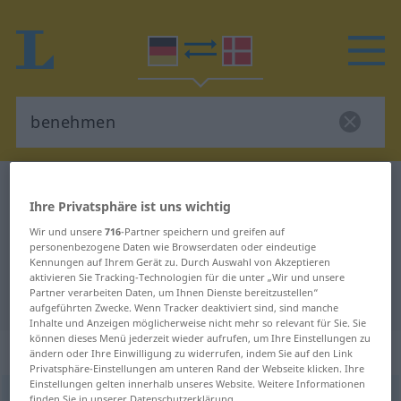
Deutsch-Dänisch Wörterbuch
benehmen
Ihre Privatsphäre ist uns wichtig
Deutsch-Dänisch Übersetzung für
Wir und unsere
716
-Partner speichern und greifen auf
"benehmen"
personenbezogene Daten wie Browserdaten oder eindeutige
Kennungen auf Ihrem Gerät zu. Durch Auswahl von Akzeptieren
aktivieren Sie Tracking-Technologien für die unter „Wir und unsere
Partner verarbeiten Daten, um Ihnen Dienste bereitzustellen“
"benehmen" Dänisch Übersetzung
aufgeführten Zwecke. Wenn Tracker deaktiviert sind, sind manche
Inhalte und Anzeigen möglicherweise nicht mehr so relevant für Sie. Sie
können dieses Menü jederzeit wieder aufrufen, um Ihre Einstellungen zu
„benehmen“
ändern oder Ihre Einwilligung zu widerrufen, indem Sie auf den Link
Privatsphäre-Einstellungen am unteren Rand der Webseite klicken. Ihre
Einstellungen gelten innerhalb unseres Website. Weitere Informationen
benehmen
finden Sie in unserer Datenschutzerklärung.