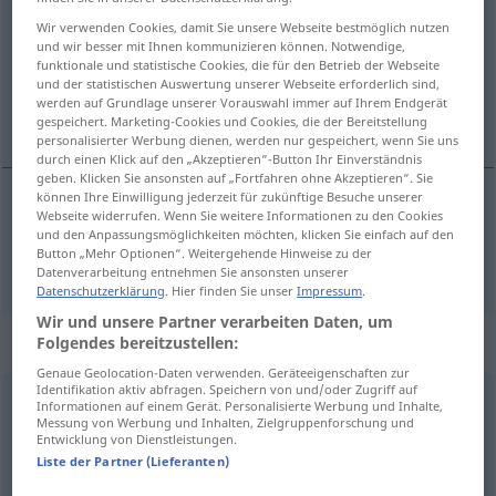
Wir verwenden Cookies, damit Sie unsere Webseite bestmöglich nutzen
Übersicht aller Übersetzungen
und wir besser mit Ihnen kommunizieren können. Notwendige,
funktionale und statistische Cookies, die für den Betrieb der Webseite
(Für mehr Details die Übersetzung anklicken/antippen)
und der statistischen Auswertung unserer Webseite erforderlich sind,
werden auf Grundlage unserer Vorauswahl immer auf Ihrem Endgerät
fratage, berøve
gespeichert. Marketing-Cookies und Cookies, die der Bereitstellung
personalisierter Werbung dienen, werden nur gespeichert, wenn Sie uns
durch einen Klick auf den „Akzeptieren“-Button Ihr Einverständnis
geben. Klicken Sie ansonsten auf „Fortfahren ohne Akzeptieren“. Sie
können Ihre Einwilligung jederzeit für zukünftige Besuche unserer
Webseite widerrufen. Wenn Sie weitere Informationen zu den Cookies
fratage
,
berøve
benehmen
und den Anpassungsmöglichkeiten möchten, klicken Sie einfach auf den
Button „Mehr Optionen“. Weitergehende Hinweise zu der
Datenverarbeitung entnehmen Sie ansonsten unserer
Datenschutzerklärung
. Hier finden Sie unser
Impressum
.
Wir und unsere Partner verarbeiten Daten, um
Synonyme für "benehmen"
Folgendes bereitzustellen:
Genaue Geolocation-Daten verwenden. Geräteeigenschaften zur
Identifikation aktiv abfragen. Speichern von und/oder Zugriff auf
Informationen auf einem Gerät. Personalisierte Werbung und Inhalte,
verhalten
,
reagieren
,
handeln
Messung von Werbung und Inhalten, Zielgruppenforschung und
Entwicklung von Dienstleistungen.
Liste der Partner (Lieferanten)
© OpenThesaurus.de