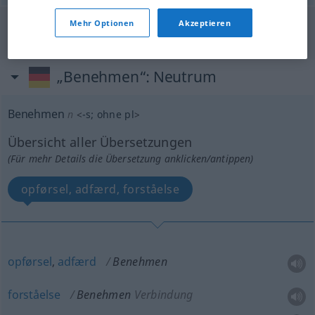
Mehr Optionen
Akzeptieren
"Benehmen" Dänisch Übersetzung
„Benehmen“
: Neutrum
Benehmen
n
<
-s
;
ohne pl
>
Übersicht aller Übersetzungen
(Für mehr Details die Übersetzung anklicken/antippen)
opførsel, adfærd, forståelse
opførsel
,
adfærd
Benehmen
forståelse
Benehmen
Verbindung