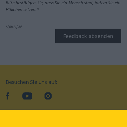
Bitte bestätigen Sie, dass Sie ein Mensch sind, indem Sie ein
Häkchen setzen.*
*Pflichtfeld
Feedback absenden
Besuchen Sie uns auf:
facebook
YouTube
Instagram