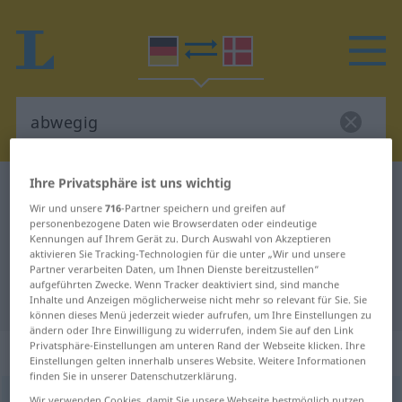
Ihre Privatsphäre ist uns wichtig
Deutsch-Dänisch Wörterbuch
abwegig
Wir und unsere
716
-Partner speichern und greifen auf
Deutsch-Dänisch Übersetzung für
personenbezogene Daten wie Browserdaten oder eindeutige
Kennungen auf Ihrem Gerät zu. Durch Auswahl von Akzeptieren
"abwegig"
aktivieren Sie Tracking-Technologien für die unter „Wir und unsere
Partner verarbeiten Daten, um Ihnen Dienste bereitzustellen“
aufgeführten Zwecke. Wenn Tracker deaktiviert sind, sind manche
"abwegig" Dänisch Übersetzung
Inhalte und Anzeigen möglicherweise nicht mehr so relevant für Sie. Sie
können dieses Menü jederzeit wieder aufrufen, um Ihre Einstellungen zu
ändern oder Ihre Einwilligung zu widerrufen, indem Sie auf den Link
Privatsphäre-Einstellungen am unteren Rand der Webseite klicken. Ihre
„abwegig“
Einstellungen gelten innerhalb unseres Website. Weitere Informationen
finden Sie in unserer Datenschutzerklärung.
abwegig
Wir verwenden Cookies, damit Sie unsere Webseite bestmöglich nutzen