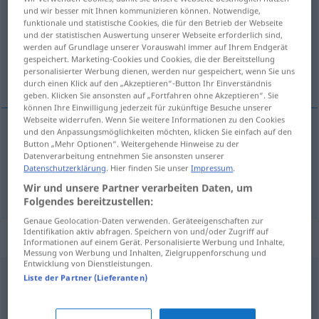
und wir besser mit Ihnen kommunizieren können. Notwendige,
funktionale und statistische Cookies, die für den Betrieb der Webseite
Übersicht aller Übersetzungen
und der statistischen Auswertung unserer Webseite erforderlich sind,
(Für mehr Details die Übersetzung anklicken/antippen)
werden auf Grundlage unserer Vorauswahl immer auf Ihrem Endgerät
gespeichert. Marketing-Cookies und Cookies, die der Bereitstellung
personalisierter Werbung dienen, werden nur gespeichert, wenn Sie uns
forkert
durch einen Klick auf den „Akzeptieren“-Button Ihr Einverständnis
geben. Klicken Sie ansonsten auf „Fortfahren ohne Akzeptieren“. Sie
können Ihre Einwilligung jederzeit für zukünftige Besuche unserer
Webseite widerrufen. Wenn Sie weitere Informationen zu den Cookies
und den Anpassungsmöglichkeiten möchten, klicken Sie einfach auf den
Button „Mehr Optionen“. Weitergehende Hinweise zu der
forkert
abwegig
Datenverarbeitung entnehmen Sie ansonsten unserer
Datenschutzerklärung
. Hier finden Sie unser
Impressum
.
irrig
abwegig → siehe „
“
Wir und unsere Partner verarbeiten Daten, um
Folgendes bereitzustellen:
Genaue Geolocation-Daten verwenden. Geräteeigenschaften zur
Identifikation aktiv abfragen. Speichern von und/oder Zugriff auf
Synonyme für "abwegig"
Informationen auf einem Gerät. Personalisierte Werbung und Inhalte,
Messung von Werbung und Inhalten, Zielgruppenforschung und
Entwicklung von Dienstleistungen.
Liste der Partner (Lieferanten)
entlegen