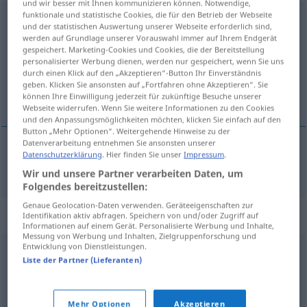
und wir besser mit Ihnen kommunizieren können. Notwendige,
funktionale und statistische Cookies, die für den Betrieb der Webseite
Zustellung
f
und der statistischen Auswertung unserer Webseite erforderlich sind,
werden auf Grundlage unserer Vorauswahl immer auf Ihrem Endgerät
Übersicht aller Übersetzungen
gespeichert. Marketing-Cookies und Cookies, die der Bereitstellung
personalisierter Werbung dienen, werden nur gespeichert, wenn Sie uns
(Für mehr Details die Übersetzung anklicken/antippen)
durch einen Klick auf den „Akzeptieren“-Button Ihr Einverständnis
geben. Klicken Sie ansonsten auf „Fortfahren ohne Akzeptieren“. Sie
投递
können Ihre Einwilligung jederzeit für zukünftige Besuche unserer
Webseite widerrufen. Wenn Sie weitere Informationen zu den Cookies
und den Anpassungsmöglichkeiten möchten, klicken Sie einfach auf den
Button „Mehr Optionen“. Weitergehende Hinweise zu der
Datenverarbeitung entnehmen Sie ansonsten unserer
Datenschutzerklärung
. Hier finden Sie unser
Impressum
.
投递
[tóudì]
Zustellung
Post
Wir und unsere Partner verarbeiten Daten, um
Folgendes bereitzustellen:
Genaue Geolocation-Daten verwenden. Geräteeigenschaften zur
Synonyme für "Zustellung"
Identifikation aktiv abfragen. Speichern von und/oder Zugriff auf
Informationen auf einem Gerät. Personalisierte Werbung und Inhalte,
Messung von Werbung und Inhalten, Zielgruppenforschung und
Entwicklung von Dienstleistungen.
Rutsche (ugs., salopp)
,
Lieferung
,
Ablieferung
,
Sendung
Liste der Partner (Lieferanten)
© OpenThesaurus.de
Mehr Optionen
Akzeptieren