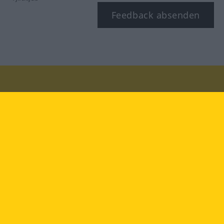
Feedback absenden
Besuchen Sie uns auf:
facebook
YouTube
Instagram
Langenscheidt
NUTZUNGSBEDINGUNGEN