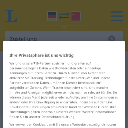
Ihre Privatsphäre ist uns wichtig
Deutsch-Chinesisch Wörterbuch
Zustellung
Wir und unsere
716
-Partner speichern und greifen auf
Deutsch-Chinesisch Übersetzung
personenbezogene Daten wie Browserdaten oder eindeutige
Kennungen auf Ihrem Gerät zu. Durch Auswahl von Akzeptieren
für "Zustellung"
aktivieren Sie Tracking-Technologien für die unter „Wir und unsere
Partner verarbeiten Daten, um Ihnen Dienste bereitzustellen“
aufgeführten Zwecke. Wenn Tracker deaktiviert sind, sind manche
Inhalte und Anzeigen möglicherweise nicht mehr so relevant für Sie. Sie
"Zustellung" Chinesisch
können dieses Menü jederzeit wieder aufrufen, um Ihre Einstellungen zu
ändern oder Ihre Einwilligung zu widerrufen, indem Sie auf den Link
Übersetzung
Privatsphäre-Einstellungen am unteren Rand der Webseite klicken. Ihre
Einstellungen gelten innerhalb unseres Website. Weitere Informationen
finden Sie in unserer Datenschutzerklärung.
„Zustellung“
: Femininum
Wir verwenden Cookies, damit Sie unsere Webseite bestmöglich nutzen