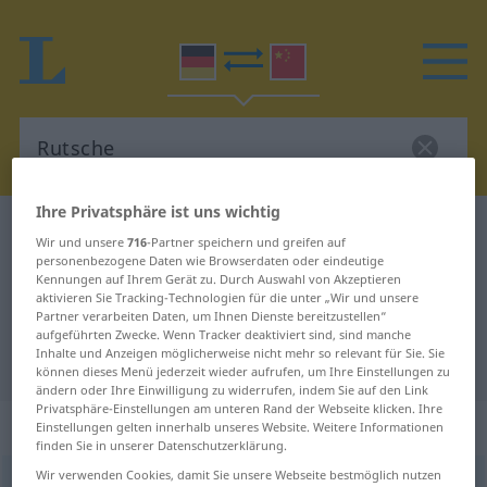
Ihre Privatsphäre ist uns wichtig
Deutsch-Chinesisch Wörterbuch
Rutsche
Wir und unsere
716
-Partner speichern und greifen auf
Deutsch-Chinesisch Übersetzung
personenbezogene Daten wie Browserdaten oder eindeutige
Kennungen auf Ihrem Gerät zu. Durch Auswahl von Akzeptieren
für "Rutsche"
aktivieren Sie Tracking-Technologien für die unter „Wir und unsere
Partner verarbeiten Daten, um Ihnen Dienste bereitzustellen“
aufgeführten Zwecke. Wenn Tracker deaktiviert sind, sind manche
Inhalte und Anzeigen möglicherweise nicht mehr so relevant für Sie. Sie
"Rutsche" Chinesisch Übersetzung
können dieses Menü jederzeit wieder aufrufen, um Ihre Einstellungen zu
ändern oder Ihre Einwilligung zu widerrufen, indem Sie auf den Link
Privatsphäre-Einstellungen am unteren Rand der Webseite klicken. Ihre
„Rutsche“
: Femininum
Einstellungen gelten innerhalb unseres Website. Weitere Informationen
finden Sie in unserer Datenschutzerklärung.
Wir verwenden Cookies, damit Sie unsere Webseite bestmöglich nutzen
Rutsche
f