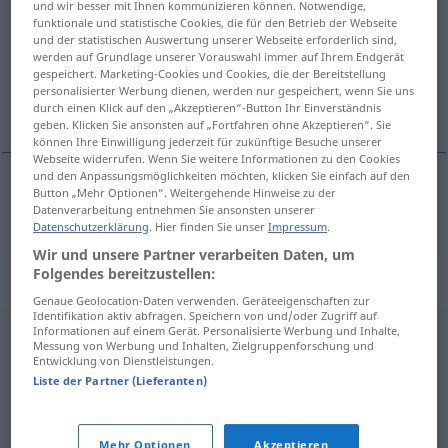
und wir besser mit Ihnen kommunizieren können. Notwendige,
funktionale und statistische Cookies, die für den Betrieb der Webseite
Übersicht aller Übersetzungen
und der statistischen Auswertung unserer Webseite erforderlich sind,
werden auf Grundlage unserer Vorauswahl immer auf Ihrem Endgerät
(Für mehr Details die Übersetzung anklicken/antippen)
gespeichert. Marketing-Cookies und Cookies, die der Bereitstellung
personalisierter Werbung dienen, werden nur gespeichert, wenn Sie uns
滑道
durch einen Klick auf den „Akzeptieren“-Button Ihr Einverständnis
geben. Klicken Sie ansonsten auf „Fortfahren ohne Akzeptieren“. Sie
können Ihre Einwilligung jederzeit für zukünftige Besuche unserer
Webseite widerrufen. Wenn Sie weitere Informationen zu den Cookies
und den Anpassungsmöglichkeiten möchten, klicken Sie einfach auf den
Button „Mehr Optionen“. Weitergehende Hinweise zu der
滑道
[huádào]
Rutsche
Datenverarbeitung entnehmen Sie ansonsten unserer
Datenschutzerklärung
. Hier finden Sie unser
Impressum
.
Wir und unsere Partner verarbeiten Daten, um
Folgendes bereitzustellen:
Synonyme für "Rutsche"
Genaue Geolocation-Daten verwenden. Geräteeigenschaften zur
Identifikation aktiv abfragen. Speichern von und/oder Zugriff auf
Informationen auf einem Gerät. Personalisierte Werbung und Inhalte,
Messung von Werbung und Inhalten, Zielgruppenforschung und
Rutschbahn
,
Rinne
Entwicklung von Dienstleistungen.
Liste der Partner (Lieferanten)
Lieferung
,
Ablieferung
,
Zustellung
,
Sendung
Mehr Optionen
Akzeptieren