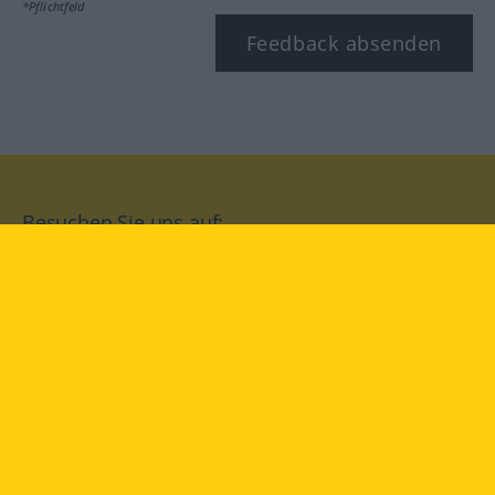
*Pflichtfeld
Feedback absenden
Besuchen Sie uns auf:
facebook
YouTube
Instagram
Langenscheidt
NUTZUNGSBEDINGUNGEN