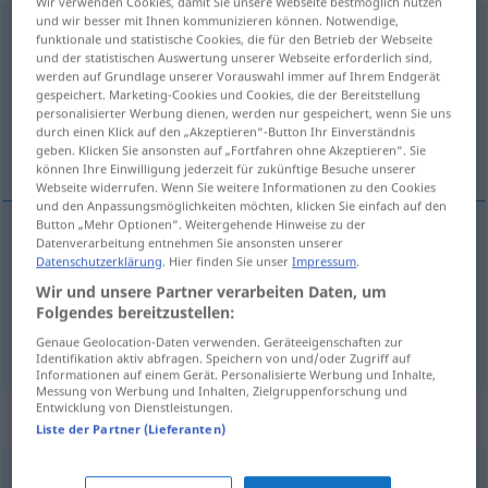
Wir verwenden Cookies, damit Sie unsere Webseite bestmöglich nutzen
und wir besser mit Ihnen kommunizieren können. Notwendige,
zusammentun
funktionale und statistische Cookies, die für den Betrieb der Webseite
und der statistischen Auswertung unserer Webseite erforderlich sind,
Übersicht aller Übersetzungen
werden auf Grundlage unserer Vorauswahl immer auf Ihrem Endgerät
gespeichert. Marketing-Cookies und Cookies, die der Bereitstellung
(Für mehr Details die Übersetzung anklicken/antippen)
personalisierter Werbung dienen, werden nur gespeichert, wenn Sie uns
durch einen Klick auf den „Akzeptieren“-Button Ihr Einverständnis
联合
geben. Klicken Sie ansonsten auf „Fortfahren ohne Akzeptieren“. Sie
können Ihre Einwilligung jederzeit für zukünftige Besuche unserer
Webseite widerrufen. Wenn Sie weitere Informationen zu den Cookies
und den Anpassungsmöglichkeiten möchten, klicken Sie einfach auf den
Button „Mehr Optionen“. Weitergehende Hinweise zu der
Datenverarbeitung entnehmen Sie ansonsten unserer
Beispiele
Datenschutzerklärung
. Hier finden Sie unser
Impressum
.
sich zusammentun
UMG
Wir und unsere Partner verarbeiten Daten, um
Folgendes bereitzustellen:
[liánhé]
联合
Genaue Geolocation-Daten verwenden. Geräteeigenschaften zur
Identifikation aktiv abfragen. Speichern von und/oder Zugriff auf
Informationen auf einem Gerät. Personalisierte Werbung und Inhalte,
Messung von Werbung und Inhalten, Zielgruppenforschung und
Entwicklung von Dienstleistungen.
Synonyme für "zusammentun"
Liste der Partner (Lieferanten)