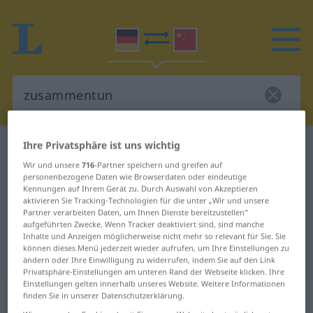
Ihre Privatsphäre ist uns wichtig
Deutsch-Chinesisch Wörterbuch
zusammentun
Wir und unsere
716
-Partner speichern und greifen auf
Deutsch-Chinesisch Übersetzung
personenbezogene Daten wie Browserdaten oder eindeutige
für "zusammentun"
Kennungen auf Ihrem Gerät zu. Durch Auswahl von Akzeptieren
aktivieren Sie Tracking-Technologien für die unter „Wir und unsere
Partner verarbeiten Daten, um Ihnen Dienste bereitzustellen“
aufgeführten Zwecke. Wenn Tracker deaktiviert sind, sind manche
"zusammentun" Chinesisch
Inhalte und Anzeigen möglicherweise nicht mehr so relevant für Sie. Sie
können dieses Menü jederzeit wieder aufrufen, um Ihre Einstellungen zu
Übersetzung
ändern oder Ihre Einwilligung zu widerrufen, indem Sie auf den Link
Privatsphäre-Einstellungen am unteren Rand der Webseite klicken. Ihre
Einstellungen gelten innerhalb unseres Website. Weitere Informationen
„zusammentun“
finden Sie in unserer Datenschutzerklärung.