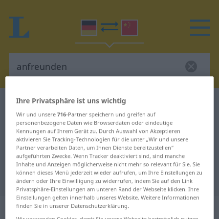
Ihre Privatsphäre ist uns wichtig
Deutsch-Chinesisch Wörterbuch
anfreunden
Wir und unsere
716
-Partner speichern und greifen auf
Deutsch-Chinesisch Übersetzung
personenbezogene Daten wie Browserdaten oder eindeutige
Kennungen auf Ihrem Gerät zu. Durch Auswahl von Akzeptieren
für "anfreunden"
aktivieren Sie Tracking-Technologien für die unter „Wir und unsere
Partner verarbeiten Daten, um Ihnen Dienste bereitzustellen“
aufgeführten Zwecke. Wenn Tracker deaktiviert sind, sind manche
"anfreunden" Chinesisch
Inhalte und Anzeigen möglicherweise nicht mehr so relevant für Sie. Sie
können dieses Menü jederzeit wieder aufrufen, um Ihre Einstellungen zu
Übersetzung
ändern oder Ihre Einwilligung zu widerrufen, indem Sie auf den Link
Privatsphäre-Einstellungen am unteren Rand der Webseite klicken. Ihre
Einstellungen gelten innerhalb unseres Website. Weitere Informationen
„anfreunden“
finden Sie in unserer Datenschutzerklärung.
Wir verwenden Cookies, damit Sie unsere Webseite bestmöglich nutzen