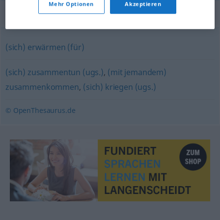
Mehr Optionen
Akzeptieren
Synonyme für "anfreunden"
(sich) erwärmen (für)
(sich) zusammentun (ugs.)
,
(mit jemandem)
zusammenkommen
,
(sich) kriegen (ugs.)
© OpenThesaurus.de