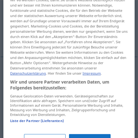
und wir besser mit Ihnen kommunizieren können. Notwendige,
anfreunden
funktionale und statistische Cookies, die für den Betrieb der Webseite
und der statistischen Auswertung unserer Webseite erforderlich sind,
Übersicht aller Übersetzungen
werden auf Grundlage unserer Vorauswahl immer auf Ihrem Endgerät
gespeichert. Marketing-Cookies und Cookies, die der Bereitstellung
(Für mehr Details die Übersetzung anklicken/antippen)
personalisierter Werbung dienen, werden nur gespeichert, wenn Sie uns
durch einen Klick auf den „Akzeptieren“-Button Ihr Einverständnis
与某人变成朋友
喜欢上某物
geben. Klicken Sie ansonsten auf „Fortfahren ohne Akzeptieren“. Sie
können Ihre Einwilligung jederzeit für zukünftige Besuche unserer
Webseite widerrufen. Wenn Sie weitere Informationen zu den Cookies
und den Anpassungsmöglichkeiten möchten, klicken Sie einfach auf den
Button „Mehr Optionen“. Weitergehende Hinweise zu der
Datenverarbeitung entnehmen Sie ansonsten unserer
Beispiele
Datenschutzerklärung
. Hier finden Sie unser
Impressum
.
sich mit jemandem anfreunden
Wir und unsere Partner verarbeiten Daten, um
Folgendes bereitzustellen:
[yǔ mǒurén biànchéng péngyou]
与某人变成朋友
Genaue Geolocation-Daten verwenden. Geräteeigenschaften zur
Identifikation aktiv abfragen. Speichern von und/oder Zugriff auf
Informationen auf einem Gerät. Personalisierte Werbung und Inhalte,
sich mit
etwas
anfreunden
FIG
Messung von Werbung und Inhalten, Zielgruppenforschung und
Entwicklung von Dienstleistungen.
[xǐhuānshàng mǒurén]
喜欢上某物
Liste der Partner (Lieferanten)