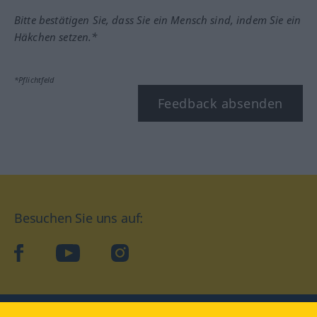
Bitte bestätigen Sie, dass Sie ein Mensch sind, indem Sie ein
Häkchen setzen.*
*Pflichtfeld
Feedback absenden
Besuchen Sie uns auf:
facebook
YouTube
Instagram