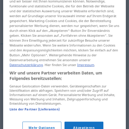
und wir besser mit Ihnen kommunizieren können. Notwendige,
funktionale und statistische Cookies, die für den Betrieb der Webseite
Übersicht aller Übersetzungen
und der statistischen Auswertung unserer Webseite erforderlich sind,
werden auf Grundlage unserer Vorauswahl immer auf Ihrem Endgerät
(Für mehr Details die Übersetzung anklicken/antippen)
gespeichert. Marketing-Cookies und Cookies, die der Bereitstellung
personalisierter Werbung dienen, werden nur gespeichert, wenn Sie uns
用力举起
durch einen Klick auf den „Akzeptieren“-Button Ihr Einverständnis
geben. Klicken Sie ansonsten auf „Fortfahren ohne Akzeptieren“. Sie
können Ihre Einwilligung jederzeit für zukünftige Besuche unserer
Webseite widerrufen. Wenn Sie weitere Informationen zu den Cookies
und den Anpassungsmöglichkeiten möchten, klicken Sie einfach auf den
Button „Mehr Optionen“. Weitergehende Hinweise zu der
用力举起
[yònglì jǔqǐ]
wuchten
Datenverarbeitung entnehmen Sie ansonsten unserer
Datenschutzerklärung
. Hier finden Sie unser
Impressum
.
Wir und unsere Partner verarbeiten Daten, um
Folgendes bereitzustellen:
Synonyme für "wuchten"
Genaue Geolocation-Daten verwenden. Geräteeigenschaften zur
Identifikation aktiv abfragen. Speichern von und/oder Zugriff auf
Informationen auf einem Gerät. Personalisierte Werbung und Inhalte,
Messung von Werbung und Inhalten, Zielgruppenforschung und
heben
,
anheben
,
hochheben
,
aufheben
,
stemmen
,
Entwicklung von Dienstleistungen.
hochziehen
Liste der Partner (Lieferanten)
© OpenThesaurus.de
Mehr Optionen
Akzeptieren