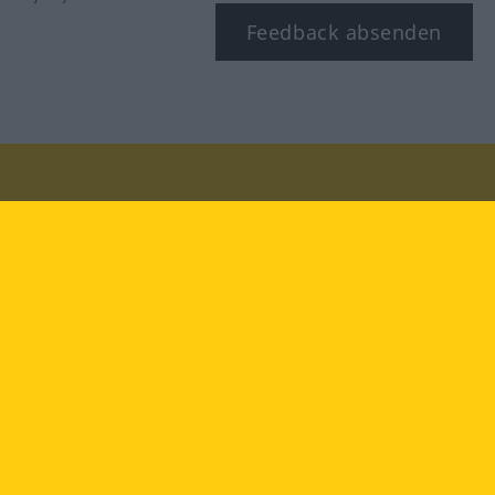
Feedback absenden
Besuchen Sie uns auf:
facebook
YouTube
Instagram
Langenscheidt
NUTZUNGSBEDINGUNGEN