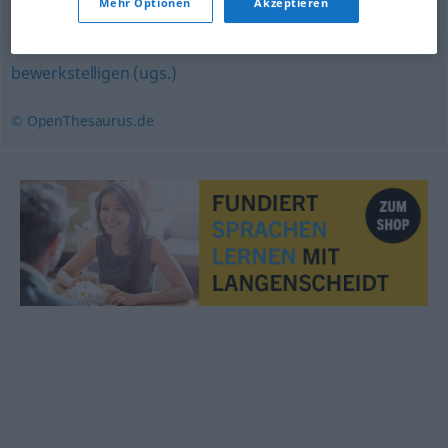
Mehr Optionen
Akzeptieren
schultern (ugs.)
,
bewältigen
,
hinbekommen (ugs.)
,
packen (ugs.)
,
meistern
,
schaffen
,
schaukeln (ugs.)
,
bewerkstelligen (ugs.)
© OpenThesaurus.de