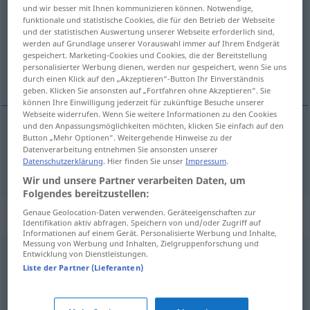
und wir besser mit Ihnen kommunizieren können. Notwendige,
funktionale und statistische Cookies, die für den Betrieb der Webseite
Übersicht aller Übersetzungen
und der statistischen Auswertung unserer Webseite erforderlich sind,
(Für mehr Details die Übersetzung anklicken/antippen)
werden auf Grundlage unserer Vorauswahl immer auf Ihrem Endgerät
gespeichert. Marketing-Cookies und Cookies, die der Bereitstellung
personalisierter Werbung dienen, werden nur gespeichert, wenn Sie uns
举起
durch einen Klick auf den „Akzeptieren“-Button Ihr Einverständnis
geben. Klicken Sie ansonsten auf „Fortfahren ohne Akzeptieren“. Sie
können Ihre Einwilligung jederzeit für zukünftige Besuche unserer
Webseite widerrufen. Wenn Sie weitere Informationen zu den Cookies
und den Anpassungsmöglichkeiten möchten, klicken Sie einfach auf den
Button „Mehr Optionen“. Weitergehende Hinweise zu der
举起
[jǔqǐ]
stemmen
Gewicht, Last
Datenverarbeitung entnehmen Sie ansonsten unserer
Datenschutzerklärung
. Hier finden Sie unser
Impressum
.
Wir und unsere Partner verarbeiten Daten, um
Folgendes bereitzustellen:
Genaue Geolocation-Daten verwenden. Geräteeigenschaften zur
Synonyme für "stemmen"
Identifikation aktiv abfragen. Speichern von und/oder Zugriff auf
Informationen auf einem Gerät. Personalisierte Werbung und Inhalte,
Messung von Werbung und Inhalten, Zielgruppenforschung und
Entwicklung von Dienstleistungen.
heben
,
anheben
,
hochheben
,
wuchten
,
aufheben
,
Liste der Partner (Lieferanten)
hochziehen