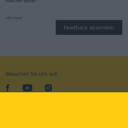
Häkchen setzen.*
*Pflichtfeld
Feedback absenden
Besuchen Sie uns auf:
facebook
YouTube
Instagram
Langenscheidt