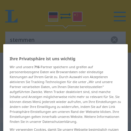
Ihre Privatsphäre ist uns wichtig
Deutsch-Chinesisch Wörterbuch
stemmen
Wir und unsere
716
-Partner speichern und greifen auf
Deutsch-Chinesisch Übersetzung
personenbezogene Daten wie Browserdaten oder eindeutige
Kennungen auf Ihrem Gerät zu. Durch Auswahl von Akzeptieren
für "stemmen"
aktivieren Sie Tracking-Technologien für die unter „Wir und unsere
Partner verarbeiten Daten, um Ihnen Dienste bereitzustellen“
aufgeführten Zwecke. Wenn Tracker deaktiviert sind, sind manche
"stemmen" Chinesisch Übersetzung
Inhalte und Anzeigen möglicherweise nicht mehr so relevant für Sie. Sie
können dieses Menü jederzeit wieder aufrufen, um Ihre Einstellungen zu
ändern oder Ihre Einwilligung zu widerrufen, indem Sie auf den Link
Privatsphäre-Einstellungen am unteren Rand der Webseite klicken. Ihre
„stemmen“
: transitives Verb
Einstellungen gelten innerhalb unseres Website. Weitere Informationen
finden Sie in unserer Datenschutzerklärung.
Wir verwenden Cookies, damit Sie unsere Webseite bestmöglich nutzen
stemmen
v/t