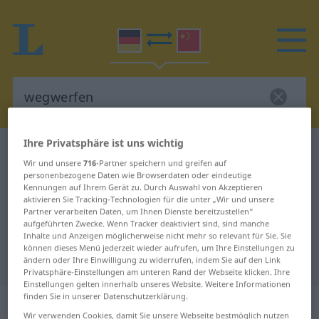
Ihre Privatsphäre ist uns wichtig
Deutsch-Chinesisch Wörterbuch
wegwerfen
Wir und unsere
716
-Partner speichern und greifen auf
Deutsch-Chinesisch Übersetzung
personenbezogene Daten wie Browserdaten oder eindeutige
Kennungen auf Ihrem Gerät zu. Durch Auswahl von Akzeptieren
für "wegwerfen"
aktivieren Sie Tracking-Technologien für die unter „Wir und unsere
Partner verarbeiten Daten, um Ihnen Dienste bereitzustellen“
aufgeführten Zwecke. Wenn Tracker deaktiviert sind, sind manche
"wegwerfen" Chinesisch
Inhalte und Anzeigen möglicherweise nicht mehr so relevant für Sie. Sie
können dieses Menü jederzeit wieder aufrufen, um Ihre Einstellungen zu
Übersetzung
ändern oder Ihre Einwilligung zu widerrufen, indem Sie auf den Link
Privatsphäre-Einstellungen am unteren Rand der Webseite klicken. Ihre
Einstellungen gelten innerhalb unseres Website. Weitere Informationen
finden Sie in unserer Datenschutzerklärung.
„wegwerfen“
Wir verwenden Cookies, damit Sie unsere Webseite bestmöglich nutzen