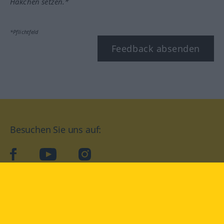
Häkchen setzen.*
*Pflichtfeld
Feedback absenden
Besuchen Sie uns auf:
facebook
YouTube
Instagram
Langenscheidt