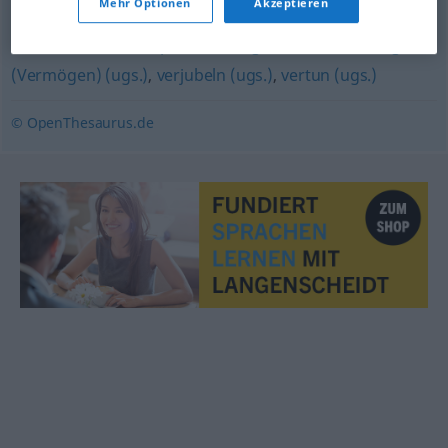
Mehr Optionen
Akzeptieren
wegschmeißen (ugs.)
,
verschleudern (ugs.)
,
verschwenden (Hauptform)
,
vergeuden
,
durchbringen
(Vermögen) (ugs.)
,
verjubeln (ugs.)
,
vertun (ugs.)
© OpenThesaurus.de