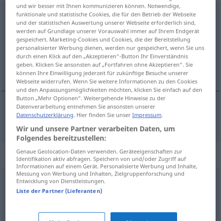
und wir besser mit Ihnen kommunizieren können. Notwendige,
wegwerfen
funktionale und statistische Cookies, die für den Betrieb der Webseite
und der statistischen Auswertung unserer Webseite erforderlich sind,
werden auf Grundlage unserer Vorauswahl immer auf Ihrem Endgerät
Übersicht aller Übersetzungen
gespeichert. Marketing-Cookies und Cookies, die der Bereitstellung
(Für mehr Details die Übersetzung anklicken/antippen)
personalisierter Werbung dienen, werden nur gespeichert, wenn Sie uns
durch einen Klick auf den „Akzeptieren“-Button Ihr Einverständnis
geben. Klicken Sie ansonsten auf „Fortfahren ohne Akzeptieren“. Sie
扔掉
können Ihre Einwilligung jederzeit für zukünftige Besuche unserer
Webseite widerrufen. Wenn Sie weitere Informationen zu den Cookies
und den Anpassungsmöglichkeiten möchten, klicken Sie einfach auf den
Button „Mehr Optionen“. Weitergehende Hinweise zu der
Datenverarbeitung entnehmen Sie ansonsten unserer
Datenschutzerklärung
. Hier finden Sie unser
Impressum
.
扔掉
[rēngdiào]
wegwerfen
Wir und unsere Partner verarbeiten Daten, um
Folgendes bereitzustellen:
Genaue Geolocation-Daten verwenden. Geräteeigenschaften zur
Synonyme für "wegwerfen"
Identifikation aktiv abfragen. Speichern von und/oder Zugriff auf
Informationen auf einem Gerät. Personalisierte Werbung und Inhalte,
Messung von Werbung und Inhalten, Zielgruppenforschung und
Entwicklung von Dienstleistungen.
wegtun (ugs.)
,
aussortieren
,
loswerden (ugs.)
,
Liste der Partner (Lieferanten)
entsorgen
,
wegschmeißen (ugs.)