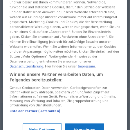
und wir besser mit Ihnen kommunizieren können. Notwendige,
funktionale und statistische Cookies, die für den Betrieb der Webseite
Übersicht aller Übersetzungen
und der statistischen Auswertung unserer Webseite erforderlich sind,
werden auf Grundlage unserer Vorauswahl immer auf Ihrem Endgerät
(Für mehr Details die Übersetzung anklicken/antippen)
gespeichert. Marketing-Cookies und Cookies, die der Bereitstellung
personalisierter Werbung dienen, werden nur gespeichert, wenn Sie uns
移走, 扔掉
durch einen Klick auf den „Akzeptieren“-Button Ihr Einverständnis
geben. Klicken Sie ansonsten auf „Fortfahren ohne Akzeptieren“. Sie
können Ihre Einwilligung jederzeit für zukünftige Besuche unserer
Webseite widerrufen. Wenn Sie weitere Informationen zu den Cookies
und den Anpassungsmöglichkeiten möchten, klicken Sie einfach auf den
Button „Mehr Optionen“. Weitergehende Hinweise zu der
移走
[yízǒu]
wegtun
an andere Stelle
UMG
Datenverarbeitung entnehmen Sie ansonsten unserer
Datenschutzerklärung
. Hier finden Sie unser
Impressum
.
扔掉
[rēngdiào]
wegtun
wegwerfen
Wir und unsere Partner verarbeiten Daten, um
Folgendes bereitzustellen:
Genaue Geolocation-Daten verwenden. Geräteeigenschaften zur
Identifikation aktiv abfragen. Speichern von und/oder Zugriff auf
Synonyme für "wegtun"
Informationen auf einem Gerät. Personalisierte Werbung und Inhalte,
Messung von Werbung und Inhalten, Zielgruppenforschung und
Entwicklung von Dienstleistungen.
Liste der Partner (Lieferanten)
aussortieren
,
loswerden (ugs.)
,
wegwerfen (Hauptform)
,
entsorgen
,
wegschmeißen (ugs.)
Mehr Optionen
Akzeptieren