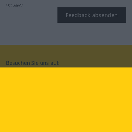
*Pflichtfeld
Feedback absenden
Besuchen Sie uns auf:
facebook
YouTube
Instagram
Langenscheidt
NUTZUNGSBEDINGUNGEN