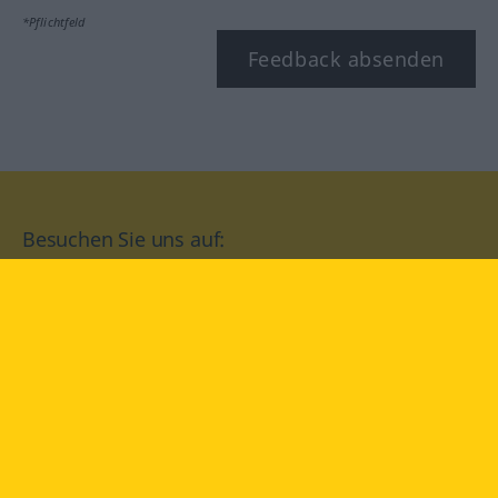
*Pflichtfeld
Feedback absenden
Besuchen Sie uns auf:
facebook
YouTube
Instagram
Langenscheidt
NUTZUNGSBEDINGUNGEN