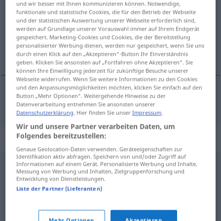
und wir besser mit Ihnen kommunizieren können. Notwendige,
funktionale und statistische Cookies, die für den Betrieb der Webseite
Übersicht aller Übersetzungen
und der statistischen Auswertung unserer Webseite erforderlich sind,
werden auf Grundlage unserer Vorauswahl immer auf Ihrem Endgerät
(Für mehr Details die Übersetzung anklicken/antippen)
gespeichert. Marketing-Cookies und Cookies, die der Bereitstellung
personalisierter Werbung dienen, werden nur gespeichert, wenn Sie uns
不明智的
durch einen Klick auf den „Akzeptieren“-Button Ihr Einverständnis
geben. Klicken Sie ansonsten auf „Fortfahren ohne Akzeptieren“. Sie
können Ihre Einwilligung jederzeit für zukünftige Besuche unserer
Webseite widerrufen. Wenn Sie weitere Informationen zu den Cookies
und den Anpassungsmöglichkeiten möchten, klicken Sie einfach auf den
Button „Mehr Optionen“. Weitergehende Hinweise zu der
不明智的
[bù míngzhìde]
unklug
Datenverarbeitung entnehmen Sie ansonsten unserer
Datenschutzerklärung
. Hier finden Sie unser
Impressum
.
Wir und unsere Partner verarbeiten Daten, um
Folgendes bereitzustellen:
Synonyme für "unklug"
Genaue Geolocation-Daten verwenden. Geräteeigenschaften zur
Identifikation aktiv abfragen. Speichern von und/oder Zugriff auf
Informationen auf einem Gerät. Personalisierte Werbung und Inhalte,
(es wäre) unvernünftig (von jemandem)
Messung von Werbung und Inhalten, Zielgruppenforschung und
Entwicklung von Dienstleistungen.
Liste der Partner (Lieferanten)
dumm (von jemandem)
,
gedankenlos
,
töricht
,
unüberlegt
,
unvernünftig
,
ungünstig
,
unvorsichtig
Mehr Optionen
Akzeptieren