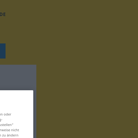
DE
en oder
g-
ustellen“
rweise nicht
en zu ändern