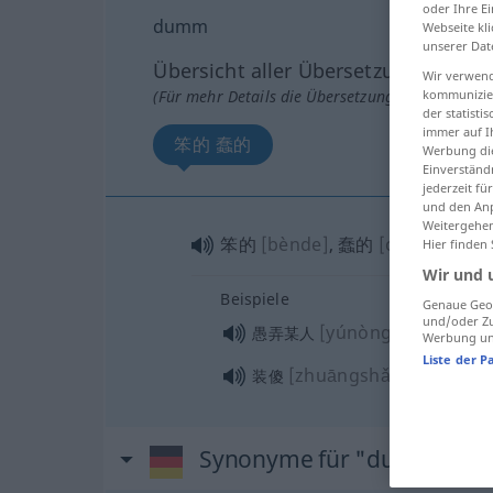
oder Ihre E
dumm
Webseite kli
unserer Dat
Übersicht aller Übersetzungen
Wir verwend
(Für mehr Details die Übersetzung anklicken/an
kommunizier
der statist
immer auf I
笨的 蠢的
Werbung die
Einverständ
jederzeit f
und den Anp
Weitergehen
笨的
[bènde]
, 蠢的
[chǔnde]
Hier finden
Wir und 
Beispiele
Genaue Geol
und/oder Zu
[yúnòng mǒurén]
愚弄某人
Werbung und
Liste der P
[zhuāngshǎ]
装傻
Synonyme für "dumm"