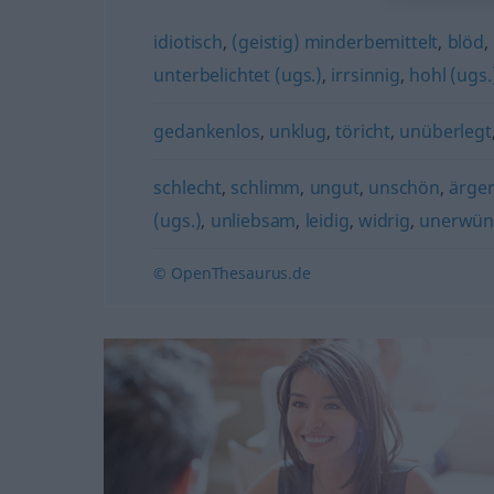
idiotisch
,
(geistig) minderbemittelt
,
blöd
,
unterbelichtet (ugs.)
,
irrsinnig
,
hohl (ugs.
gedankenlos
,
unklug
,
töricht
,
unüberlegt
schlecht
,
schlimm
,
ungut
,
unschön
,
ärger
(ugs.)
,
unliebsam
,
leidig
,
widrig
,
unerwün
© OpenThesaurus.de