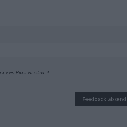
m Sie ein Häkchen setzen.*
Feedback absend