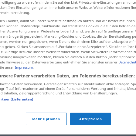
inwilligung zu widerrufen, indem Sie auf den Link Privatsphäre-Einstellungen am unt
cken. Ihre Einstellungen gelten innerhalb unseres Website. Weitere Informationen fin
enschutzerklärung.
en Cookies, damit Sie unsere Webseite bestmöglich nutzen und wir besser mit Ihnen
tippen)
en können. Notwendige, funktionale und statistische Cookies, die für den Betrieb d
ischen Auswertung unserer Webseite erforderlich sind, werden auf Grundlage unserer
hrem Endgerät gespeichert. Marketing-Cookies und Cookies, die der Bereitstellung per
nen, werden nur gespeichert, wenn Sie uns durch einen Klick auf den „Akzeptieren“-
nis geben. Klicken Sie ansonsten auf „Fortfahren ohne Akzeptieren“. Sie können Ihre 
ür zukünftige Besuche unserer Webseite widerrufen. Wenn Sie weitere Informationen 
assungsmöglichkeiten möchten, klicken Sie einfach auf den Button „Mehr Optionen“
de Hinweise zu der Datenverarbeitung entnehmen Sie ansonsten unserer
Datenschut
dumm
 Sie unser
Impressum
.
unsere Partner verarbeiten Daten, um Folgendes bereitzustellen:
ocation-Daten verwenden. Geräteeigenschaften zur Identifikation aktiv abfragen. Sp
griff auf Informationen auf einem Gerät. Personalisierte Werbung und Inhalte, Mes
jemanden für dumm
verkaufen
UMG
 Inhalten, Zielgruppenforschung und Entwicklung von Dienstleistungen.
artner (Lieferanten)
sich dumm
stellen
Mehr Optionen
Akzeptieren