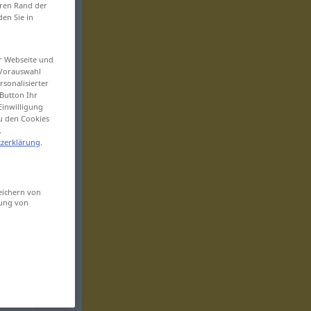
eren Rand der
den Sie in
er Webseite und
 Vorauswahl
sonalisierter
Button Ihr
Einwilligung
zu den Cookies
.
zerklärung
.
eichern von
sung von