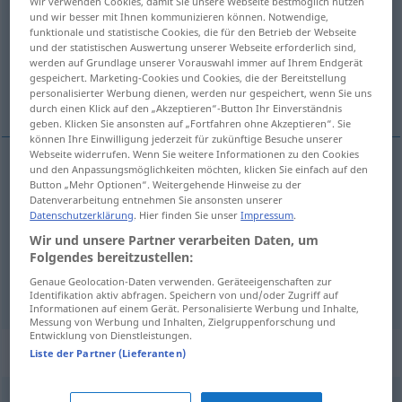
Wir verwenden Cookies, damit Sie unsere Webseite bestmöglich nutzen
und wir besser mit Ihnen kommunizieren können. Notwendige,
Übersicht aller Übersetzungen
funktionale und statistische Cookies, die für den Betrieb der Webseite
und der statistischen Auswertung unserer Webseite erforderlich sind,
(Für mehr Details die Übersetzung anklicken/antippen)
werden auf Grundlage unserer Vorauswahl immer auf Ihrem Endgerät
gespeichert. Marketing-Cookies und Cookies, die der Bereitstellung
应该负责的, 应有的
personalisierter Werbung dienen, werden nur gespeichert, wenn Sie uns
durch einen Klick auf den „Akzeptieren“-Button Ihr Einverständnis
geben. Klicken Sie ansonsten auf „Fortfahren ohne Akzeptieren“. Sie
können Ihre Einwilligung jederzeit für zukünftige Besuche unserer
Webseite widerrufen. Wenn Sie weitere Informationen zu den Cookies
und den Anpassungsmöglichkeiten möchten, klicken Sie einfach auf den
应该负责的
Button „Mehr Optionen“. Weitergehende Hinweise zu der
[yīnggāi fùzéde]
schuldig
Datenverarbeitung entnehmen Sie ansonsten unserer
verantwortlich
Datenschutzerklärung
. Hier finden Sie unser
Impressum
.
Wir und unsere Partner verarbeiten Daten, um
Folgendes bereitzustellen:
应有的
[yīngyǒude]
schuldig
gebührend
Genaue Geolocation-Daten verwenden. Geräteeigenschaften zur
Identifikation aktiv abfragen. Speichern von und/oder Zugriff auf
Informationen auf einem Gerät. Personalisierte Werbung und Inhalte,
Messung von Werbung und Inhalten, Zielgruppenforschung und
Entwicklung von Dienstleistungen.
Beispielsätze für "schuldig"
Liste der Partner (Lieferanten)