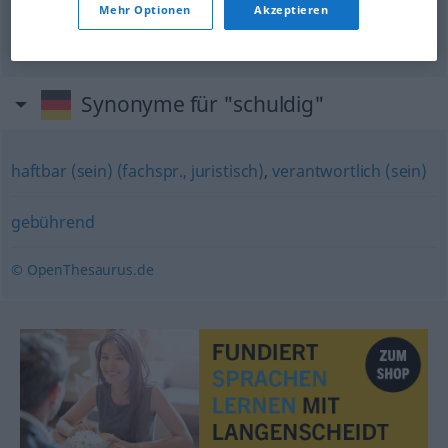
sich schuldig
bekennen
Mehr Optionen
Akzeptieren
认罪
[rènzuì]
Synonyme für "schuldig"
haftbar (sein) (fachspr., juristisch)
,
verantwortlich (sein)
gebührend
© OpenThesaurus.de