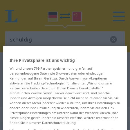
Ihre Privatsphäre ist uns wichtig
Deutsch-Chinesisch Wörterbuch
schuldig
Wir und unsere
716
-Partner speichern und greifen auf
Deutsch-Chinesisch Übersetzung
personenbezogene Daten wie Browserdaten oder eindeutige
für "schuldig"
Kennungen auf Ihrem Gerät zu. Durch Auswahl von Akzeptieren
aktivieren Sie Tracking-Technologien für die unter „Wir und unsere
Partner verarbeiten Daten, um Ihnen Dienste bereitzustellen“
aufgeführten Zwecke. Wenn Tracker deaktiviert sind, sind manche
"schuldig" Chinesisch Übersetzung
Inhalte und Anzeigen möglicherweise nicht mehr so relevant für Sie. Sie
können dieses Menü jederzeit wieder aufrufen, um Ihre Einstellungen zu
ändern oder Ihre Einwilligung zu widerrufen, indem Sie auf den Link
„schuldig“
Privatsphäre-Einstellungen am unteren Rand der Webseite klicken. Ihre
Einstellungen gelten innerhalb unseres Website. Weitere Informationen
finden Sie in unserer Datenschutzerklärung.
schuldig