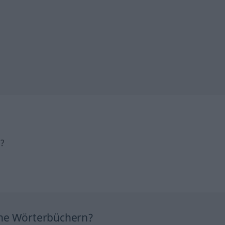
h?
ine Wörterbüchern?