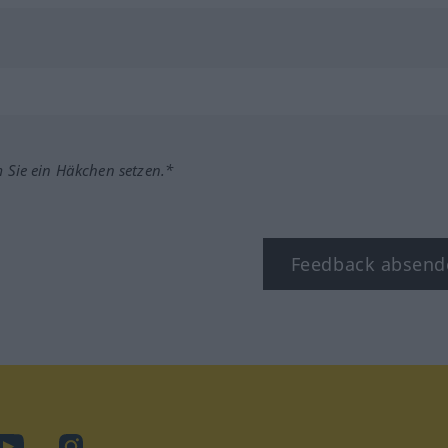
m Sie ein Häkchen setzen.*
Feedback absend
ook
YouTube
Instagram