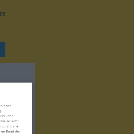
DE
en oder
g-
ustellen“
rweise nicht
en zu ändern
eren Rand der