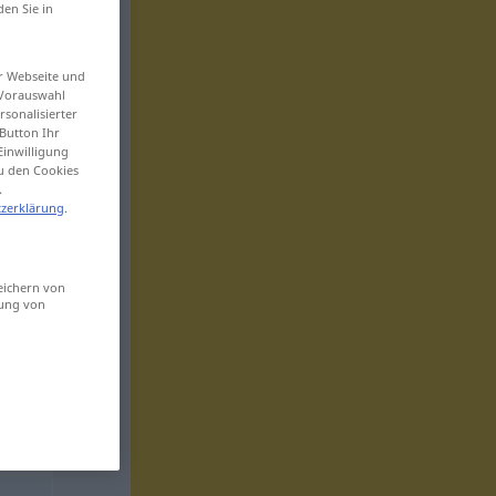
den Sie in
er Webseite und
 Vorauswahl
sonalisierter
Button Ihr
Einwilligung
zu den Cookies
.
zerklärung
.
eichern von
sung von