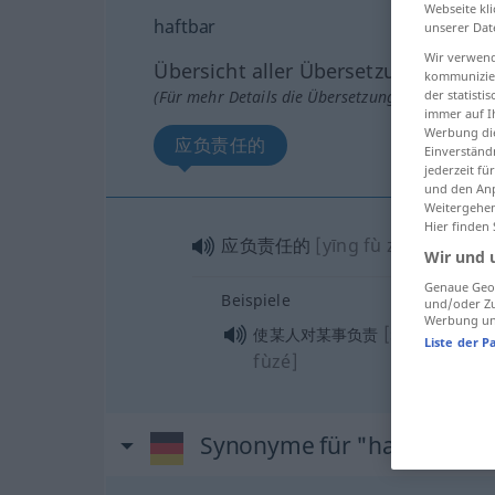
Webseite kli
haftbar
unserer Dat
Wir verwend
Übersicht aller Übersetzungen
kommunizier
der statist
(Für mehr Details die Übersetzung anklicken/an
immer auf I
Werbung die
应负责任的
Einverständ
jederzeit f
und den Anp
Weitergehen
Hier finden
应负责任的
[yīng fù zérènde]
Wir und 
Genaue Geol
Beispiele
und/oder Zu
Werbung und
[shǐ mǒurén
使某人对某事负责
Liste der P
fùzé]
Synonyme für "haftbar"