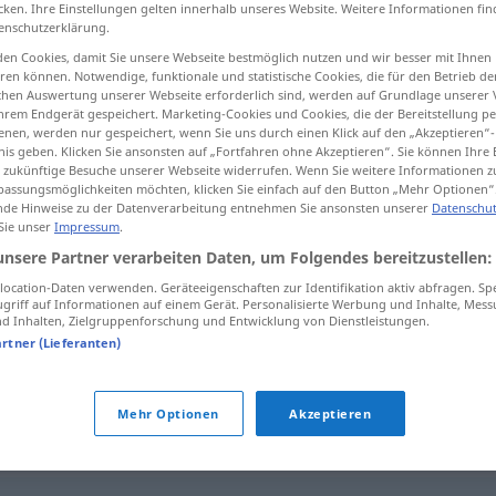
cken. Ihre Einstellungen gelten innerhalb unseres Website. Weitere Informationen fin
enschutzerklärung.
en Cookies, damit Sie unsere Webseite bestmöglich nutzen und wir besser mit Ihnen
en können. Notwendige, funktionale und statistische Cookies, die für den Betrieb d
ischen Auswertung unserer Webseite erforderlich sind, werden auf Grundlage unserer
tippen)
hrem Endgerät gespeichert. Marketing-Cookies und Cookies, die der Bereitstellung per
nen, werden nur gespeichert, wenn Sie uns durch einen Klick auf den „Akzeptieren“-
nis geben. Klicken Sie ansonsten auf „Fortfahren ohne Akzeptieren“. Sie können Ihre 
ür zukünftige Besuche unserer Webseite widerrufen. Wenn Sie weitere Informationen 
assungsmöglichkeiten möchten, klicken Sie einfach auf den Button „Mehr Optionen“
de Hinweise zu der Datenverarbeitung entnehmen Sie ansonsten unserer
Datenschut
 Sie unser
Impressum
.
haftbar
unsere Partner verarbeiten Daten, um Folgendes bereitzustellen:
ocation-Daten verwenden. Geräteeigenschaften zur Identifikation aktiv abfragen. Sp
griff auf Informationen auf einem Gerät. Personalisierte Werbung und Inhalte, Mes
 Inhalten, Zielgruppenforschung und Entwicklung von Dienstleistungen.
 duì mǒushì
jemanden für
etwas
haftbar
machen
artner (Lieferanten)
Mehr Optionen
Akzeptieren