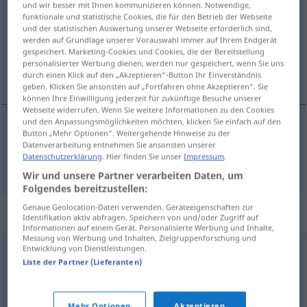
und wir besser mit Ihnen kommunizieren können. Notwendige,
funktionale und statistische Cookies, die für den Betrieb der Webseite
Übersicht aller Übersetzungen
und der statistischen Auswertung unserer Webseite erforderlich sind,
werden auf Grundlage unserer Vorauswahl immer auf Ihrem Endgerät
(Für mehr Details die Übersetzung anklicken/antippen)
gespeichert. Marketing-Cookies und Cookies, die der Bereitstellung
personalisierter Werbung dienen, werden nur gespeichert, wenn Sie uns
打量
durch einen Klick auf den „Akzeptieren“-Button Ihr Einverständnis
geben. Klicken Sie ansonsten auf „Fortfahren ohne Akzeptieren“. Sie
können Ihre Einwilligung jederzeit für zukünftige Besuche unserer
Webseite widerrufen. Wenn Sie weitere Informationen zu den Cookies
und den Anpassungsmöglichkeiten möchten, klicken Sie einfach auf den
Button „Mehr Optionen“. Weitergehende Hinweise zu der
打量
[dǎliang]
mustern
prüfend betrachten
Datenverarbeitung entnehmen Sie ansonsten unserer
Datenschutzerklärung
. Hier finden Sie unser
Impressum
.
Wir und unsere Partner verarbeiten Daten, um
Folgendes bereitzustellen:
Genaue Geolocation-Daten verwenden. Geräteeigenschaften zur
Synonyme für "mustern"
Identifikation aktiv abfragen. Speichern von und/oder Zugriff auf
Informationen auf einem Gerät. Personalisierte Werbung und Inhalte,
Messung von Werbung und Inhalten, Zielgruppenforschung und
Entwicklung von Dienstleistungen.
angucken
,
gucken
,
blicken
,
anschauen
,
beobachten
,
Liste der Partner (Lieferanten)
betrachten
,
ansehen
,
glotzen (abwertend)
,
untersuchen
,
schauen
,
zugucken
Mehr Optionen
Akzeptieren