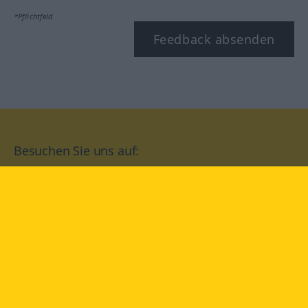
*Pflichtfeld
Feedback absenden
Besuchen Sie uns auf:
facebook
YouTube
Instagram
Langenscheidt
NUTZUNGSBEDINGUNGEN