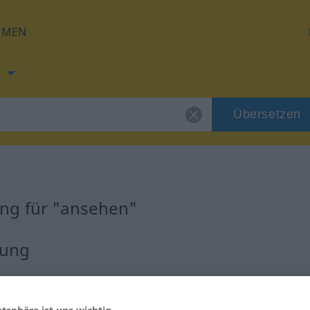
HMEN
h
Übersetzen
ng für "ansehen"
zung