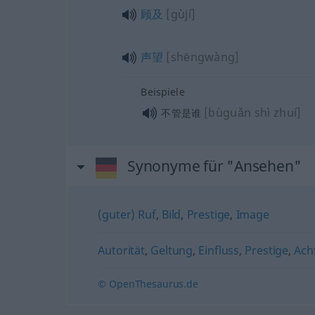
顾及
[gùjí]
声望
[shēngwàng]
Beispiele
[bùguǎn shì zhuí]
不管是谁
Synonyme für "Ansehen"
(guter) Ruf
,
Bild
,
Prestige
,
Image
Autorität
,
Geltung
,
Einfluss
,
Prestige
,
Ach
© OpenThesaurus.de