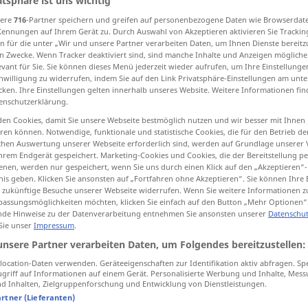
atsphäre ist uns wichtig
sere
716
-Partner speichern und greifen auf personenbezogene Daten wie Browserdat
Kennungen auf Ihrem Gerät zu. Durch Auswahl von Akzeptieren aktivieren Sie Trackin
n für die unter „Wir und unsere Partner verarbeiten Daten, um Ihnen Dienste bereitz
n Zwecke. Wenn Tracker deaktiviert sind, sind manche Inhalte und Anzeigen mögliche
tippen)
evant für Sie. Sie können dieses Menü jederzeit wieder aufrufen, um Ihre Einstellung
inwilligung zu widerrufen, indem Sie auf den Link Privatsphäre-Einstellungen am unt
cken. Ihre Einstellungen gelten innerhalb unseres Website. Weitere Informationen fin
enschutzerklärung.
en Cookies, damit Sie unsere Webseite bestmöglich nutzen und wir besser mit Ihnen
en können. Notwendige, funktionale und statistische Cookies, die für den Betrieb d
ischen Auswertung unserer Webseite erforderlich sind, werden auf Grundlage unserer
ansehen
anblicken, betrachten
hrem Endgerät gespeichert. Marketing-Cookies und Cookies, die der Bereitstellung per
nen, werden nur gespeichert, wenn Sie uns durch einen Klick auf den „Akzeptieren“-
nis geben. Klicken Sie ansonsten auf „Fortfahren ohne Akzeptieren“. Sie können Ihre 
ür zukünftige Besuche unserer Webseite widerrufen. Wenn Sie weitere Informationen 
assungsmöglichkeiten möchten, klicken Sie einfach auf den Button „Mehr Optionen“
sieh (mal) an!
UMG
de Hinweise zu der Datenverarbeitung entnehmen Sie ansonsten unserer
Datenschut
 Sie unser
Impressum
.
ndechū tāde
man sieht ihm
sein
Alter
nicht an
unsere Partner verarbeiten Daten, um Folgendes bereitzustellen:
ocation-Daten verwenden. Geräteeigenschaften zur Identifikation aktiv abfragen. Sp
griff auf Informationen auf einem Gerät. Personalisierte Werbung und Inhalte, Mes
 mǒushì
jemanden,
etwas
ansehen als
 Inhalten, Zielgruppenforschung und Entwicklung von Dienstleistungen.
artner (Lieferanten)