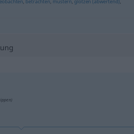
eobachten
,
betrachten
,
mustern
,
glotzen (abwertend)
,
zung
tippen)