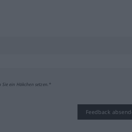
m Sie ein Häkchen setzen.*
Feedback absend