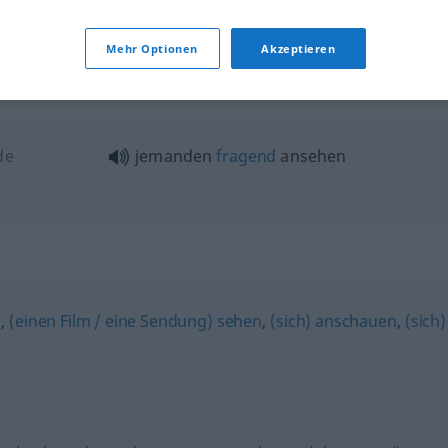
Mehr Optionen
Akzeptieren
"
de
jemanden
fragend
ansehen
)
,
(einen Film / eine Sendung) sehen
,
(sich) anschauen
,
(sich)