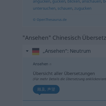
angucken
,
gucken
,
blicken
,
anschauen
,
b
untersuchen
,
schauen
,
zugucken
© OpenThesaurus.de
"Ansehen" Chinesisch Überset
„Ansehen“
: Neutrum
Ansehen
n
Übersicht aller Übersetzungen
(Für mehr Details die Übersetzung anklicken/an
顾及, 声望