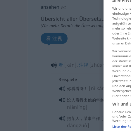
Ihre Priv
ansehen
v/t
Wir und un
eindeutige 
Übersicht aller Übersetzungen
Technologie
aufgeführte
(Für mehr Details die Übersetzung anklicken/an
mehr so rel
oder Ihre E
看 注视
Webseite kli
unserer Dat
Wir verwend
kommunizier
der statist
看
[kàn]
,
注视
[zhùshì]
immer auf I
Werbung die
Einverständ
Beispiele
jederzeit f
und den Anp
[nǐ kànkanya!]
你看看呀！
Weitergehen
Hier finden
[méirén kà
没人看得出他的年龄
Wir und 
niánlíng]
Genaue Geol
und/oder Zu
[bǎ mǒurén,
把某人，某事当作
Werbung und
dàngzuò]
Liste der P