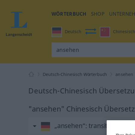
WÖRTERBUCH
SHOP
UNTERNE
Deutsch
Chinesisc
Deutsch-Chinesisch Wörterbuch
ansehen
Deutsch-Chinesisch Übersetzu
"ansehen" Chinesisch Überset
„ansehen“
: transitives Verb