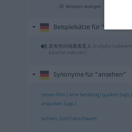
Beispiele anzeigen
Beispielsätze für "ansehen
若有所问地看着某人
[ruòyǒu suǒwèn
kànzhe mǒurén]
Synonyme für "ansehen"
(einen Film / eine Sendung) gucken (ugs.
angucken (ugs.)
sichten
,
(sich) anschauen