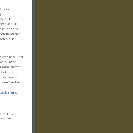
en oder
g-
ustellen“
rweise nicht
en zu ändern
eren Rand der
den Sie in
er Webseite und
 Vorauswahl
sonalisierter
Button Ihr
Einwilligung
zu den Cookies
.
zerklärung
.
eichern von
sung von