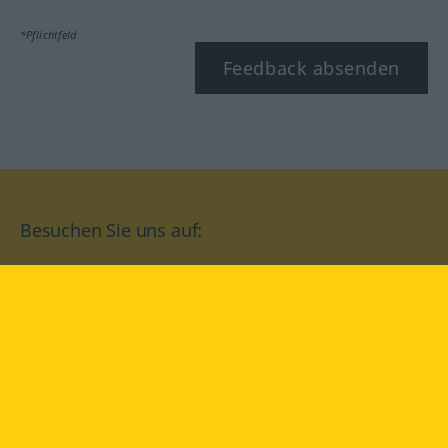
*Pflichtfeld
Feedback absenden
Besuchen Sie uns auf:
facebook
YouTube
Instagram
Langenscheidt