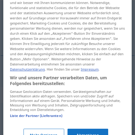
und wir besser mit Ihnen kommunizieren können. Notwendige,
funktionale und statistische Cookies, die für den Betrieb der Webseite
massenhaft
und der statistischen Auswertung unserer Webseite erforderlich sind,
werden auf Grundlage unserer Vorauswahl immer auf Ihrem Endgerät
Übersicht aller Übersetzungen
gespeichert. Marketing-Cookies und Cookies, die der Bereitstellung
(Für mehr Details die Übersetzung anklicken/antippen)
personalisierter Werbung dienen, werden nur gespeichert, wenn Sie uns
durch einen Klick auf den „Akzeptieren“-Button Ihr Einverständnis
geben. Klicken Sie ansonsten auf „Fortfahren ohne Akzeptieren“. Sie
大量的
können Ihre Einwilligung jederzeit für zukünftige Besuche unserer
Webseite widerrufen. Wenn Sie weitere Informationen zu den Cookies
und den Anpassungsmöglichkeiten möchten, klicken Sie einfach auf den
Button „Mehr Optionen“. Weitergehende Hinweise zu der
Datenverarbeitung entnehmen Sie ansonsten unserer
Datenschutzerklärung
. Hier finden Sie unser
Impressum
.
大量的
[dàliàngde]
massenhaft
Wir und unsere Partner verarbeiten Daten, um
Folgendes bereitzustellen:
Genaue Geolocation-Daten verwenden. Geräteeigenschaften zur
Synonyme für "massenhaft"
Identifikation aktiv abfragen. Speichern von und/oder Zugriff auf
Informationen auf einem Gerät. Personalisierte Werbung und Inhalte,
Messung von Werbung und Inhalten, Zielgruppenforschung und
Entwicklung von Dienstleistungen.
zahlreich
Liste der Partner (Lieferanten)
massenweise
,
reihenweise
,
reichhaltig
,
haufenweise
,
Mehr Optionen
Akzeptieren