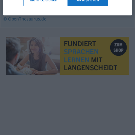
unbegrenzt
,
reich
,
zahlreich
,
üppig
,
reichlich
,
viel
© OpenThesaurus.de