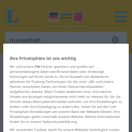
Ihre Privatsphäre ist uns wichtig
Deutsch-Chinesisch Wörterbuch
massenhaft
Wir und unsere
716
-Partner speichern und greifen auf
Deutsch-Chinesisch Übersetzung
personenbezogene Daten wie Browserdaten oder eindeutige
Kennungen auf Ihrem Gerät zu. Durch Auswahl von Akzeptieren
für "massenhaft"
aktivieren Sie Tracking-Technologien für die unter „Wir und unsere
Partner verarbeiten Daten, um Ihnen Dienste bereitzustellen“
aufgeführten Zwecke. Wenn Tracker deaktiviert sind, sind manche
Inhalte und Anzeigen möglicherweise nicht mehr so relevant für Sie. Sie
"massenhaft" Chinesisch
können dieses Menü jederzeit wieder aufrufen, um Ihre Einstellungen zu
ändern oder Ihre Einwilligung zu widerrufen, indem Sie auf den Link
Übersetzung
Privatsphäre-Einstellungen am unteren Rand der Webseite klicken. Ihre
Einstellungen gelten innerhalb unseres Website. Weitere Informationen
finden Sie in unserer Datenschutzerklärung.
„massenhaft“
Wir verwenden Cookies, damit Sie unsere Webseite bestmöglich nutzen