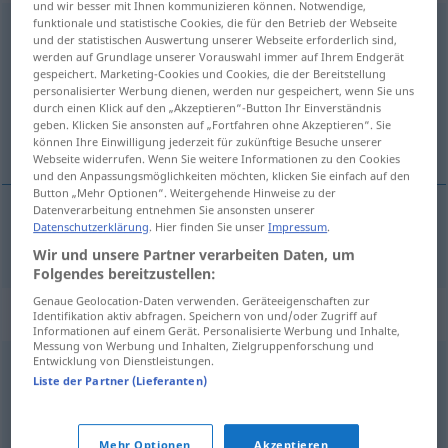
und wir besser mit Ihnen kommunizieren können. Notwendige,
funktionale und statistische Cookies, die für den Betrieb der Webseite
haufenweise
und der statistischen Auswertung unserer Webseite erforderlich sind,
werden auf Grundlage unserer Vorauswahl immer auf Ihrem Endgerät
Übersicht aller Übersetzungen
gespeichert. Marketing-Cookies und Cookies, die der Bereitstellung
personalisierter Werbung dienen, werden nur gespeichert, wenn Sie uns
(Für mehr Details die Übersetzung anklicken/antippen)
durch einen Klick auf den „Akzeptieren“-Button Ihr Einverständnis
geben. Klicken Sie ansonsten auf „Fortfahren ohne Akzeptieren“. Sie
成堆的
können Ihre Einwilligung jederzeit für zukünftige Besuche unserer
Webseite widerrufen. Wenn Sie weitere Informationen zu den Cookies
und den Anpassungsmöglichkeiten möchten, klicken Sie einfach auf den
Button „Mehr Optionen“. Weitergehende Hinweise zu der
Datenverarbeitung entnehmen Sie ansonsten unserer
Datenschutzerklärung
. Hier finden Sie unser
Impressum
.
成堆的
[chéngduīde]
haufenweise
Wir und unsere Partner verarbeiten Daten, um
Folgendes bereitzustellen:
Genaue Geolocation-Daten verwenden. Geräteeigenschaften zur
Synonyme für "haufenweise"
Identifikation aktiv abfragen. Speichern von und/oder Zugriff auf
Informationen auf einem Gerät. Personalisierte Werbung und Inhalte,
Messung von Werbung und Inhalten, Zielgruppenforschung und
Entwicklung von Dienstleistungen.
massenweise
,
reihenweise
,
reichhaltig
,
unbegrenzt
,
Liste der Partner (Lieferanten)
reich
,
zahlreich
,
massenhaft
,
üppig
,
reichlich
,
viel
Mehr Optionen
Akzeptieren