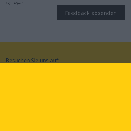
*Pflichtfeld
Feedback absenden
Besuchen Sie uns auf:
facebook
YouTube
Instagram
Langenscheidt
NUTZUNGSBEDINGUNGEN