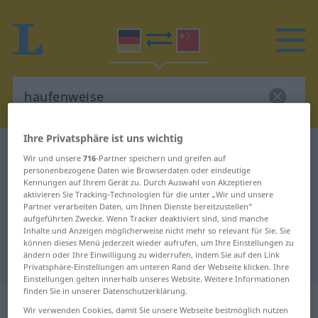
Ihre Privatsphäre ist uns wichtig
Deutsch-Chinesisch Wörterbuch
haufenweise
Wir und unsere
716
-Partner speichern und greifen auf
Deutsch-Chinesisch Übersetzung
personenbezogene Daten wie Browserdaten oder eindeutige
Kennungen auf Ihrem Gerät zu. Durch Auswahl von Akzeptieren
für "haufenweise"
aktivieren Sie Tracking-Technologien für die unter „Wir und unsere
Partner verarbeiten Daten, um Ihnen Dienste bereitzustellen“
aufgeführten Zwecke. Wenn Tracker deaktiviert sind, sind manche
Inhalte und Anzeigen möglicherweise nicht mehr so relevant für Sie. Sie
"haufenweise" Chinesisch
können dieses Menü jederzeit wieder aufrufen, um Ihre Einstellungen zu
ändern oder Ihre Einwilligung zu widerrufen, indem Sie auf den Link
Übersetzung
Privatsphäre-Einstellungen am unteren Rand der Webseite klicken. Ihre
Einstellungen gelten innerhalb unseres Website. Weitere Informationen
finden Sie in unserer Datenschutzerklärung.
„haufenweise“
Wir verwenden Cookies, damit Sie unsere Webseite bestmöglich nutzen