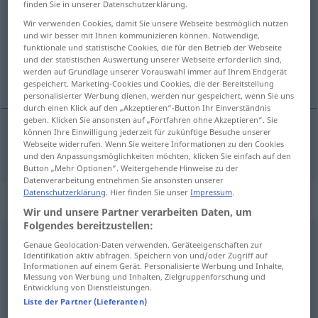
finden Sie in unserer Datenschutzerklärung.
Wir verwenden Cookies, damit Sie unsere Webseite bestmöglich nutzen
Übersicht aller Übersetzungen
und wir besser mit Ihnen kommunizieren können. Notwendige,
(Für mehr Details die Übersetzung anklicken/antippen)
funktionale und statistische Cookies, die für den Betrieb der Webseite
und der statistischen Auswertung unserer Webseite erforderlich sind,
werden auf Grundlage unserer Vorauswahl immer auf Ihrem Endgerät
立定！
gespeichert. Marketing-Cookies und Cookies, die der Bereitstellung
personalisierter Werbung dienen, werden nur gespeichert, wenn Sie uns
durch einen Klick auf den „Akzeptieren“-Button Ihr Einverständnis
geben. Klicken Sie ansonsten auf „Fortfahren ohne Akzeptieren“. Sie
können Ihre Einwilligung jederzeit für zukünftige Besuche unserer
Webseite widerrufen. Wenn Sie weitere Informationen zu den Cookies
立定！
[lìdìng!]
halt
MIL
und den Anpassungsmöglichkeiten möchten, klicken Sie einfach auf den
Button „Mehr Optionen“. Weitergehende Hinweise zu der
Datenverarbeitung entnehmen Sie ansonsten unserer
Datenschutzerklärung
. Hier finden Sie unser
Impressum
.
Beispielsätze für "halt"
Wir und unsere Partner verarbeiten Daten, um
Folgendes bereitzustellen:
Genaue Geolocation-Daten verwenden. Geräteeigenschaften zur
halt den
Mund
Identifikation aktiv abfragen. Speichern von und/oder Zugriff auf
住嘴
[zhùzǔi]
Informationen auf einem Gerät. Personalisierte Werbung und Inhalte,
Messung von Werbung und Inhalten, Zielgruppenforschung und
Entwicklung von Dienstleistungen.
halt die
Fresse!
Liste der Partner (Lieferanten)
住嘴！
[zhùzuǐ!]