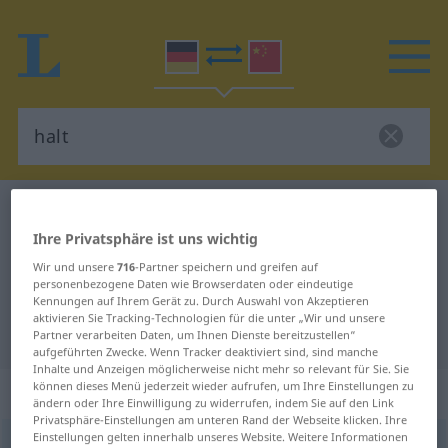
Deutsch-Chinesisch Wörterbuch
halt
Ihre Privatsphäre ist uns wichtig
Deutsch-Chinesisch Übersetzung
Wir und unsere
716
-Partner speichern und greifen auf
für "halt"
personenbezogene Daten wie Browserdaten oder eindeutige
Kennungen auf Ihrem Gerät zu. Durch Auswahl von Akzeptieren
aktivieren Sie Tracking-Technologien für die unter „Wir und unsere
"halt" Chinesisch Übersetzung
Partner verarbeiten Daten, um Ihnen Dienste bereitzustellen“
aufgeführten Zwecke. Wenn Tracker deaktiviert sind, sind manche
Inhalte und Anzeigen möglicherweise nicht mehr so relevant für Sie. Sie
können dieses Menü jederzeit wieder aufrufen, um Ihre Einstellungen zu
„halt“
: Interjektion
ändern oder Ihre Einwilligung zu widerrufen, indem Sie auf den Link
Privatsphäre-Einstellungen am unteren Rand der Webseite klicken. Ihre
Einstellungen gelten innerhalb unseres Website. Weitere Informationen
halt
int