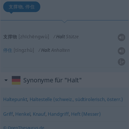
支撑物, 停住
支撑物
[zhīchēngwù]
Halt
Stütze
停住
[tíngzhù]
Halt
Anhalten
Synonyme für "Halt"
Haltepunkt
,
Haltestelle (schweiz., südtirolerisch, österr.)
Griff
,
Henkel
,
Knauf
,
Handgriff
,
Heft (Messer)
© OpenThesaurus.de