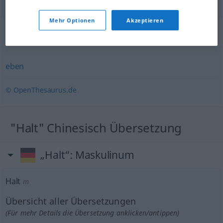
Mehr Optionen
Akzeptieren
Synonyme für "halt"
eben
© OpenThesaurus.de
"Halt" Chinesisch Übersetzung
„Halt“
: Maskulinum
Halt
m
Übersicht aller Übersetzungen
(Für mehr Details die Übersetzung anklicken/antippen)