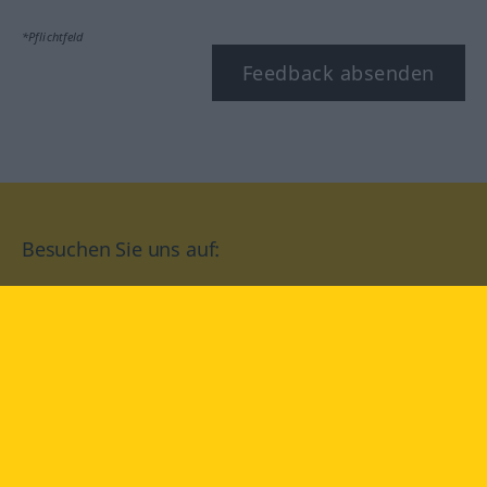
*Pflichtfeld
Feedback absenden
Besuchen Sie uns auf:
facebook
YouTube
Instagram
Langenscheidt