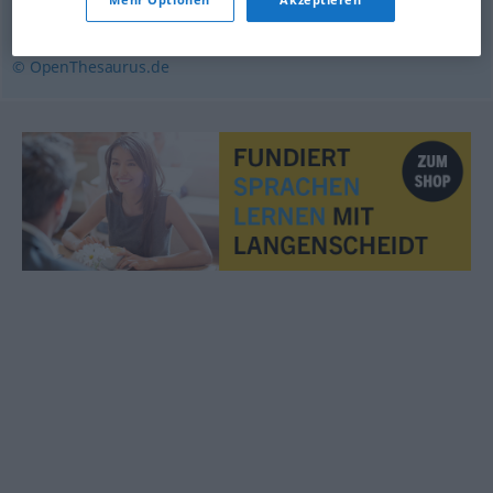
gängig
,
alltäglich
,
vertraut
,
gewohnt
© OpenThesaurus.de