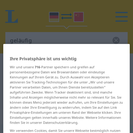
Ihre Privatsphäre ist uns wichtig
Deutsch-Chinesisch Wörterbuch
geläufig
Wir und unsere
716
-Partner speichern und greifen auf
Deutsch-Chinesisch Übersetzung
personenbezogene Daten wie Browserdaten oder eindeutige
Kennungen auf Ihrem Gerät zu. Durch Auswahl von Akzeptieren
für "geläufig"
aktivieren Sie Tracking-Technologien für die unter „Wir und unsere
Partner verarbeiten Daten, um Ihnen Dienste bereitzustellen“
aufgeführten Zwecke. Wenn Tracker deaktiviert sind, sind manche
Inhalte und Anzeigen möglicherweise nicht mehr so relevant für Sie. Sie
"geläufig" Chinesisch Übersetzung
können dieses Menü jederzeit wieder aufrufen, um Ihre Einstellungen zu
ändern oder Ihre Einwilligung zu widerrufen, indem Sie auf den Link
Privatsphäre-Einstellungen am unteren Rand der Webseite klicken. Ihre
„geläufig“
Einstellungen gelten innerhalb unseres Website. Weitere Informationen
finden Sie in unserer Datenschutzerklärung.
Wir verwenden Cookies, damit Sie unsere Webseite bestmöglich nutzen
geläufig