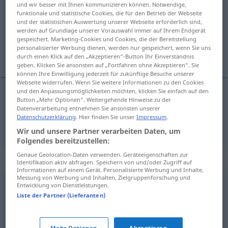
und wir besser mit Ihnen kommunizieren können. Notwendige,
funktionale und statistische Cookies, die für den Betrieb der Webseite
Übersicht aller Übersetzungen
und der statistischen Auswertung unserer Webseite erforderlich sind,
werden auf Grundlage unserer Vorauswahl immer auf Ihrem Endgerät
(Für mehr Details die Übersetzung anklicken/antippen)
gespeichert. Marketing-Cookies und Cookies, die der Bereitstellung
personalisierter Werbung dienen, werden nur gespeichert, wenn Sie uns
常见的
durch einen Klick auf den „Akzeptieren“-Button Ihr Einverständnis
geben. Klicken Sie ansonsten auf „Fortfahren ohne Akzeptieren“. Sie
können Ihre Einwilligung jederzeit für zukünftige Besuche unserer
Webseite widerrufen. Wenn Sie weitere Informationen zu den Cookies
und den Anpassungsmöglichkeiten möchten, klicken Sie einfach auf den
Button „Mehr Optionen“. Weitergehende Hinweise zu der
常见的
[chángjiànde]
geläufig
vertraut
Datenverarbeitung entnehmen Sie ansonsten unserer
Datenschutzerklärung
. Hier finden Sie unser
Impressum
.
Wir und unsere Partner verarbeiten Daten, um
Folgendes bereitzustellen:
Genaue Geolocation-Daten verwenden. Geräteeigenschaften zur
Synonyme für "geläufig"
Identifikation aktiv abfragen. Speichern von und/oder Zugriff auf
Informationen auf einem Gerät. Personalisierte Werbung und Inhalte,
Messung von Werbung und Inhalten, Zielgruppenforschung und
Entwicklung von Dienstleistungen.
klassisch
,
herkömmlich
,
häufig
,
gängig
,
üblich
,
Liste der Partner (Lieferanten)
gewöhnlich
,
gebräuchlich
,
normal
Mehr Optionen
Akzeptieren