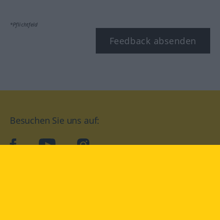
*Pflichtfeld
Feedback absenden
Besuchen Sie uns auf:
facebook
YouTube
Instagram
Langenscheidt