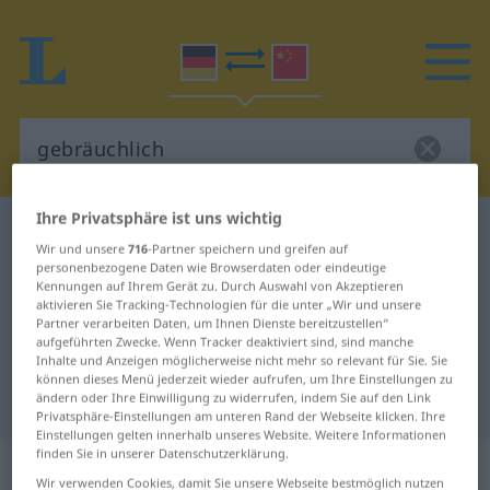
Ihre Privatsphäre ist uns wichtig
Deutsch-Chinesisch Wörterbuch
gebräuchlich
Wir und unsere
716
-Partner speichern und greifen auf
Deutsch-Chinesisch Übersetzung
personenbezogene Daten wie Browserdaten oder eindeutige
Kennungen auf Ihrem Gerät zu. Durch Auswahl von Akzeptieren
für "gebräuchlich"
aktivieren Sie Tracking-Technologien für die unter „Wir und unsere
Partner verarbeiten Daten, um Ihnen Dienste bereitzustellen“
aufgeführten Zwecke. Wenn Tracker deaktiviert sind, sind manche
Inhalte und Anzeigen möglicherweise nicht mehr so relevant für Sie. Sie
"gebräuchlich" Chinesisch
können dieses Menü jederzeit wieder aufrufen, um Ihre Einstellungen zu
Übersetzung
ändern oder Ihre Einwilligung zu widerrufen, indem Sie auf den Link
Privatsphäre-Einstellungen am unteren Rand der Webseite klicken. Ihre
Einstellungen gelten innerhalb unseres Website. Weitere Informationen
finden Sie in unserer Datenschutzerklärung.
„gebräuchlich“
Wir verwenden Cookies, damit Sie unsere Webseite bestmöglich nutzen