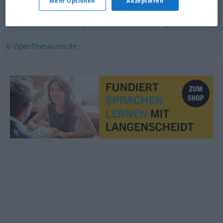
Mehr Optionen
Akzeptieren
klassisch
,
herkömmlich
,
überkommen (geh.)
,
ordinär
,
konventionell
,
althergebracht
,
traditionell
,
gewöhnlich
© OpenThesaurus.de