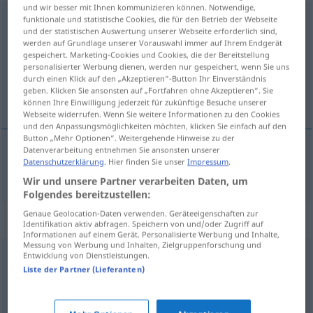
und wir besser mit Ihnen kommunizieren können. Notwendige,
gebräuchlich
funktionale und statistische Cookies, die für den Betrieb der Webseite
und der statistischen Auswertung unserer Webseite erforderlich sind,
werden auf Grundlage unserer Vorauswahl immer auf Ihrem Endgerät
Übersicht aller Übersetzungen
gespeichert. Marketing-Cookies und Cookies, die der Bereitstellung
(Für mehr Details die Übersetzung anklicken/antippen)
personalisierter Werbung dienen, werden nur gespeichert, wenn Sie uns
durch einen Klick auf den „Akzeptieren“-Button Ihr Einverständnis
geben. Klicken Sie ansonsten auf „Fortfahren ohne Akzeptieren“. Sie
常用的
können Ihre Einwilligung jederzeit für zukünftige Besuche unserer
Webseite widerrufen. Wenn Sie weitere Informationen zu den Cookies
und den Anpassungsmöglichkeiten möchten, klicken Sie einfach auf den
Button „Mehr Optionen“. Weitergehende Hinweise zu der
Datenverarbeitung entnehmen Sie ansonsten unserer
Datenschutzerklärung
. Hier finden Sie unser
Impressum
.
常用的
[chángyòngde]
gebräuchlich
Wir und unsere Partner verarbeiten Daten, um
Folgendes bereitzustellen:
Genaue Geolocation-Daten verwenden. Geräteeigenschaften zur
Synonyme für "gebräuchlich"
Identifikation aktiv abfragen. Speichern von und/oder Zugriff auf
Informationen auf einem Gerät. Personalisierte Werbung und Inhalte,
Messung von Werbung und Inhalten, Zielgruppenforschung und
Entwicklung von Dienstleistungen.
klassisch
,
herkömmlich
,
häufig
,
gängig
,
üblich
,
Liste der Partner (Lieferanten)
gewöhnlich
,
normal
,
geläufig